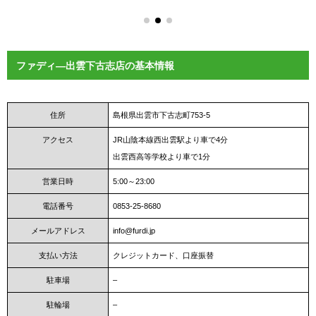
ファディ―出雲下古志店の基本情報
住所
島根県出雲市下古志町753-5
アクセス
JR山陰本線西出雲駅より車で4分
出雲西高等学校より車で1分
営業日時
5:00～23:00
電話番号
0853-25-8680
メールアドレス
info@furdi.jp
支払い方法
クレジットカード、口座振替
駐車場
–
駐輪場
–