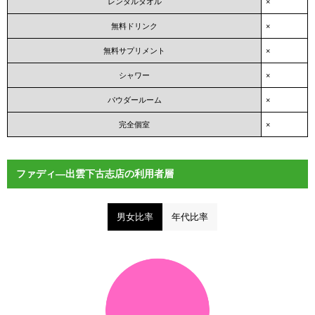
レンタルタオル
×
無料ドリンク
×
無料サプリメント
×
シャワー
×
パウダールーム
×
完全個室
×
ファディ―出雲下古志店の利用者層
男女比率
年代比率