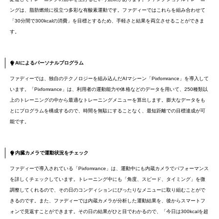
ングは、脂肪燃焼に役立つ多彩な有酸素運動です。ファディーではこれらを組み合わせて
「30分間で300kcalの消費」を目標とするため、手軽さと結果を両立させることができま
す。
AIによるパーソナルプログラム
ファディーでは、独自のテクノロジーを組み込んだAIマシーン「Pixfomrance」を導入して
います。「Pixfomrance」は、利用者の運動能力や体格などのデータを用いて、250種類以
上のトレーニングの中から最適なトレーニングメニューを算出します。膨大なデータをも
とにプログラムを構成するので、時間を無駄にすることなく、最短距離での目標達成が可
能です。
内臓カメラで運動状況をチェック
ファディーで導入されている「Pixfomrance」は、運動中にも内蔵カメラでパフォーマンス
を詳しくチェックしています。トレーニング中にも「角度、スピード、タイミング」を微
調整してくれるので、その日のコンディションにぴったりなメニューに取り組むことがで
きるのです。また、ファディーでは内蔵カメラが分析した運動結果を、後からスマートフ
ォンで見返すことができます。その日の結果がひと目でわかるので、「今日は300kcalを超