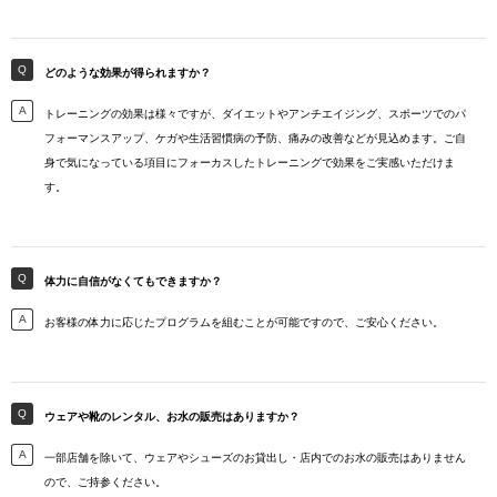
どのような効果が得られますか？
トレーニングの効果は様々ですが、ダイエットやアンチエイジング、スポーツでのパ
フォーマンスアップ、ケガや生活習慣病の予防、痛みの改善などが見込めます。ご自
身で気になっている項目にフォーカスしたトレーニングで効果をご実感いただけま
す。
体力に自信がなくてもできますか？
お客様の体力に応じたプログラムを組むことが可能ですので、ご安心ください。
ウェアや靴のレンタル、お水の販売はありますか？
一部店舗を除いて、ウェアやシューズのお貸出し・店内でのお水の販売はありません
ので、ご持参ください。