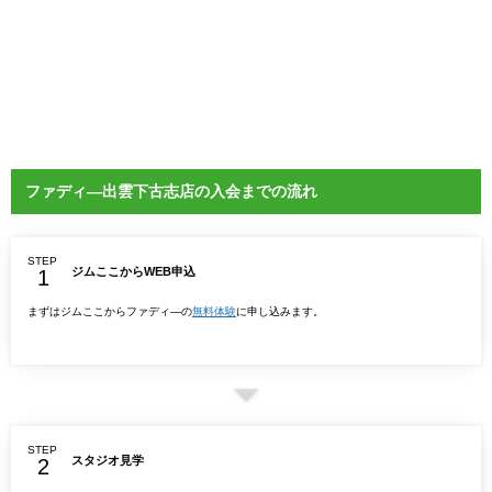
ファディ―出雲下古志店の入会までの流れ
STEP
ジムここからWEB申込
まずはジムここからファディ―の
無料体験
に申し込みます。
STEP
スタジオ見学