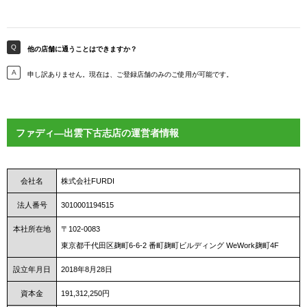
他の店舗に通うことはできますか？
申し訳ありません。現在は、ご登録店舗のみのご使用が可能です。
ファディ―出雲下古志店の運営者情報
会社名
株式会社FURDI
法人番号
3010001194515
本社所在地
〒102-0083
東京都千代田区麹町6-6-2 番町麹町ビルディング WeWork麹町4F
設立年月日
2018年8月28日
資本金
191,312,250円