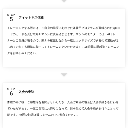
STEP
フィットネス体験
トレーニングする際には、ご自身の強度にあわせた体験用プログラムが登録されたQRコ
ードのカードを受け取りAIマシンに読み込ませます。マシンのモニターには、AIトレー
ナーとご自身が映るので、動きを確認しながら一緒にエクササイズできるので運動がは
じめての方でも簡単に集中してトレーニングいただけます。15分間の新感覚トレーニン
グをお楽しみください。
STEP
入会の申込
体験の終了後、ご感想等をお聞かせいただき、入会ご希望の場合は入会手続きを行わせ
ていただきます。一度ご自宅にお帰りになって、日を改めて入会手続きを行うことも可
能です。 無理な勧誘は致しませんのでご安心ください。