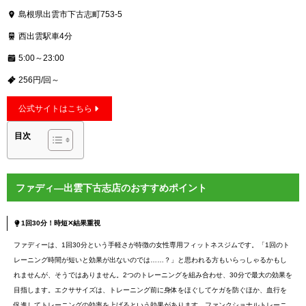
島根県出雲市下古志町753-5
西出雲駅車4分
5:00～23:00
256円/回～
公式サイトはこちら
目次
ファディ―出雲下古志店のおすすめポイント
1回30分！時短✕結果重視
ファディーは、1回30分という手軽さが特徴の女性専用フィットネスジムです。「1回のト
レーニング時間が短いと効果が出ないのでは……？」と思われる方もいらっしゃるかもし
れませんが、そうではありません。2つのトレーニングを組み合わせ、30分で最大の効果を
目指します。エクササイズは、トレーニング前に身体をほぐしてケガを防ぐほか、血行を
促進してトレーニングの効率を上げるという効果があります。ファンクショナルトレーニ