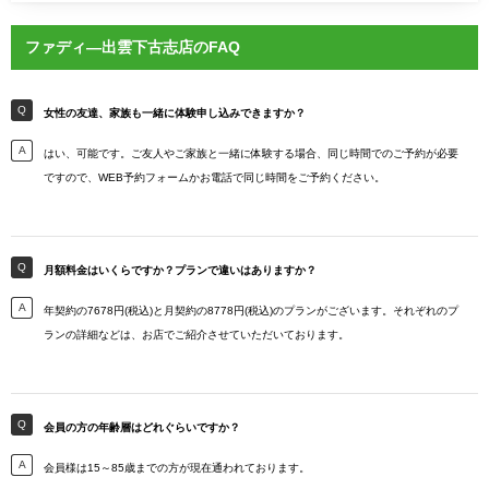
ファディ―出雲下古志店のFAQ
女性の友達、家族も一緒に体験申し込みできますか？
はい、可能です。ご友人やご家族と一緒に体験する場合、同じ時間でのご予約が必要
ですので、WEB予約フォームかお電話で同じ時間をご予約ください。
月額料金はいくらですか？プランで違いはありますか？
年契約の7678円(税込)と月契約の8778円(税込)のプランがございます。それぞれのプ
ランの詳細などは、お店でご紹介させていただいております。
会員の方の年齢層はどれぐらいですか？
会員様は15～85歳までの方が現在通われております。