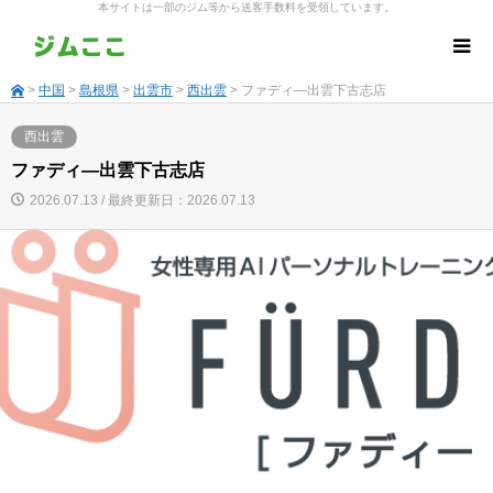
本サイトは一部のジム等から送客手数料を受領しています。
>
中国
>
島根県
>
出雲市
>
西出雲
> ファディ―出雲下古志店
西出雲
ファディ―出雲下古志店
2026.07.13 / 最終更新日：2026.07.13