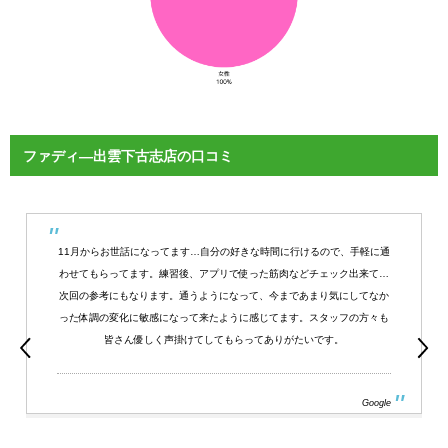
ファディ―出雲下古志店の口コミ
11月からお世話になってます…自分の好きな時間に行けるので、手軽に通
わせてもらってます。練習後、アプリで使った筋肉などチェック出来て…
次回の参考にもなります。通うようになって、今まであまり気にしてなか
った体調の変化に敏感になって来たように感じてます。スタッフの方々も
皆さん優しく声掛けてしてもらってありがたいです。
Google