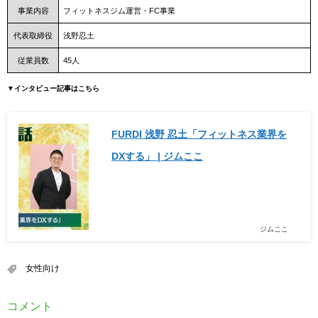
事業内容
フィットネスジム運営・FC事業
代表取締役
浅野忍土
従業員数
45人
▼インタビュー記事はこちら
FURDI 浅野 忍土「フィットネス業界を
DXする」 | ジムここ
ジムここ
女性向け
コメント