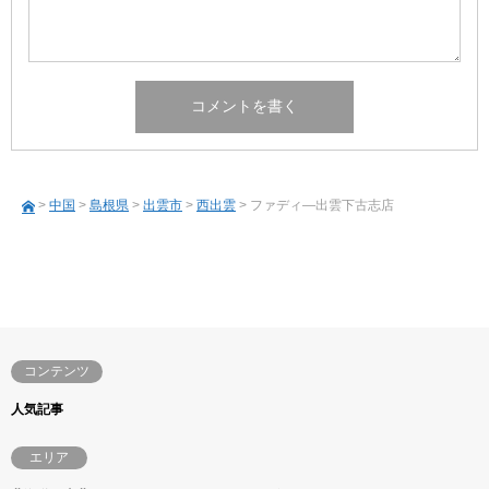
>
中国
>
島根県
>
出雲市
>
西出雲
> ファディ―出雲下古志店
コンテンツ
人気記事
エリア