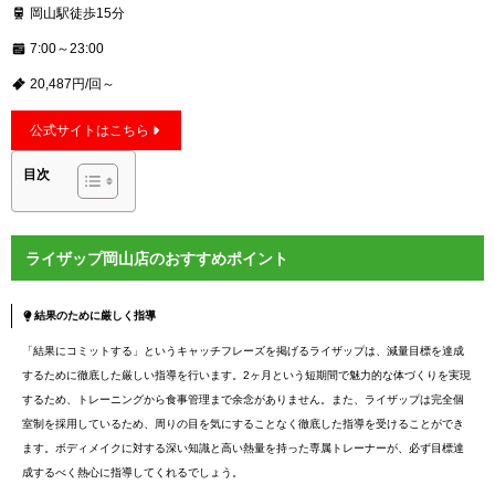
岡山駅徒歩15分
7:00～23:00
20,487円/回～
公式サイトはこちら
目次
ライザップ岡山店のおすすめポイント
結果のために厳しく指導
「結果にコミットする」というキャッチフレーズを掲げるライザップは、減量目標を達成
するために徹底した厳しい指導を行います。2ヶ月という短期間で魅力的な体づくりを実現
するため、トレーニングから食事管理まで余念がありません。また、ライザップは完全個
室制を採用しているため、周りの目を気にすることなく徹底した指導を受けることができ
ます。ボディメイクに対する深い知識と高い熱量を持った専属トレーナーが、必ず目標達
成するべく熱心に指導してくれるでしょう。