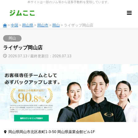
本サイトは一部のジム等から送客手数料を受領しています。
>
中国
>
岡山県
>
岡山市
>
岡山
> ライザップ岡山店
岡山
ライザップ岡山店
2026.07.13 / 最終更新日：2026.07.13
岡山県岡山市北区表町1-3-50 岡山県薬業会館ビル1F