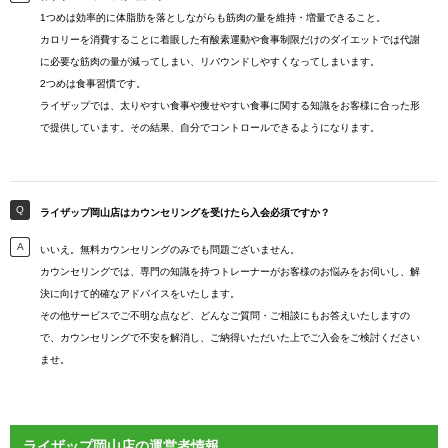
1つめは効率的に体脂肪を落としながらも筋肉の量を維持・増量できること。
カロリーを消費することに着眼した有酸素運動や食事制限だけのダイエットでは代謝
に必要な筋肉の量が減ってしまい、リバウンドしやすくなってしまいます。
2つめは食事習慣です。
ライザップでは、太りやすい食事や痩せやすい食事に関する知識をお客様に合った形
で提供しています。その結果、自分でコントロールできるようになります。
ライザップ岡山店はカウンセリングを受けたら入会必須ですか？
いいえ。無料カウンセリングのみでも問題ございません。
カウンセリングでは、専門の知識を持つトレーナーがお客様のお悩みをお伺いし、解
決に向けて的確なアドバイスをいたします。
その他サービスでご不明な点など、どんなご質問・ご相談にもお答えいたしますの
で、カウンセリングで不安を解消し、ご納得いただいた上でご入会をご検討ください
ませ。
ライザップ岡山店の運営者情報