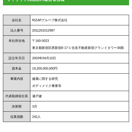
会社名
RIZAPグループ株式会社
法人番号
2011201012987
本社所在地
〒160-0023
東京都新宿区西新宿8-17-1 住友不動産新宿グランドタワー36階
設立年月日
2003年04月10日
資本金
19,200,000,000円
事業内容
健康に関する研究
ボディメイク事業等
代表取締役社長
瀬戸健
決算期
3月
従業員数
242人