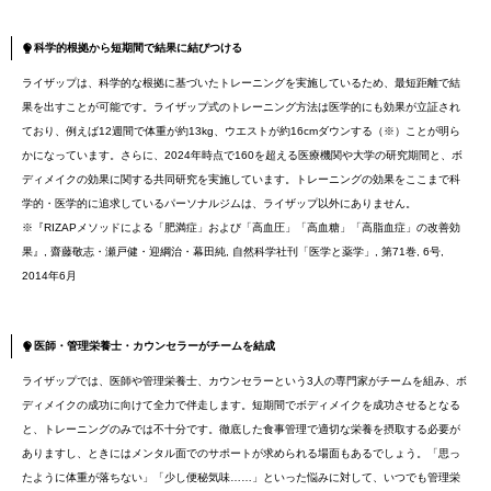
科学的根拠から短期間で結果に結びつける
ライザップは、科学的な根拠に基づいたトレーニングを実施しているため、最短距離で結
果を出すことが可能です。ライザップ式のトレーニング方法は医学的にも効果が立証され
ており、例えば12週間で体重が約13kg、ウエストが約16cmダウンする（※）ことが明ら
かになっています。さらに、2024年時点で160を超える医療機関や大学の研究期間と、ボ
ディメイクの効果に関する共同研究を実施しています。トレーニングの効果をここまで科
学的・医学的に追求しているパーソナルジムは、ライザップ以外にありません。
※『RIZAPメソッドによる「肥満症」および「高血圧」「高血糖」「高脂血症」の改善効
果』, 齋藤敬志・瀬戸健・迎綱治・幕田純, 自然科学社刊「医学と薬学」, 第71巻, 6号,
2014年6月
医師・管理栄養士・カウンセラーがチームを結成
ライザップでは、医師や管理栄養士、カウンセラーという3人の専門家がチームを組み、ボ
ディメイクの成功に向けて全力で伴走します。短期間でボディメイクを成功させるとなる
と、トレーニングのみでは不十分です。徹底した食事管理で適切な栄養を摂取する必要が
ありますし、ときにはメンタル面でのサポートが求められる場面もあるでしょう。「思っ
たように体重が落ちない」「少し便秘気味……」といった悩みに対して、いつでも管理栄