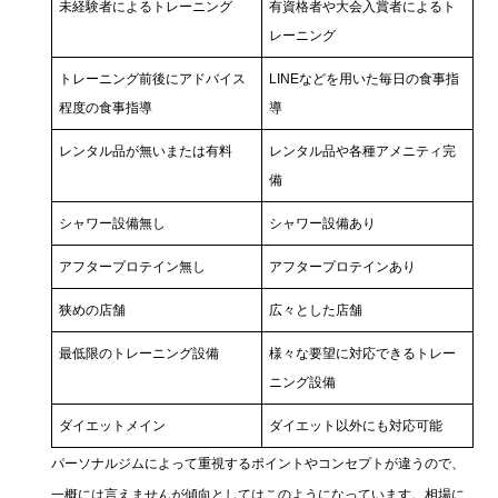
未経験者によるトレーニング
有資格者や大会入賞者によるト
レーニング
トレーニング前後にアドバイス
LINEなどを用いた毎日の食事指
程度の食事指導
導
レンタル品が無いまたは有料
レンタル品や各種アメニティ完
備
シャワー設備無し
シャワー設備あり
アフタープロテイン無し
アフタープロテインあり
狭めの店舗
広々とした店舗
最低限のトレーニング設備
様々な要望に対応できるトレー
ニング設備
ダイエットメイン
ダイエット以外にも対応可能
パーソナルジムによって重視するポイントやコンセプトが違うので、
一概には言えませんが傾向としてはこのようになっています。相場に