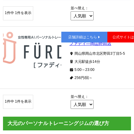
並べ替え：
1件中 1件を表示
大元
店舗詳細はこちら
公式サイト
ファディ―岡山野田店
岡山県岡山市北区野田3丁目5-5
大元駅徒歩14分
5:00～23:00
256円/回～
並べ替え：
1件中 1件を表示
大元のパーソナルトレーニングジムの選び方