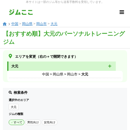
本サイトは一部のジム等から送客手数料を受領しています。
中国
>
岡山県
>
岡山市
>
大元
【おすすめ順】大元のパーソナルトレーニング
ジム
エリアを変更（右の＋で開閉できます）
大元
中国
>
岡山県
>
岡山市
>
大元
検索条件
選択中のエリア
大元
ジムの種類
すべて
男性向け
女性向け