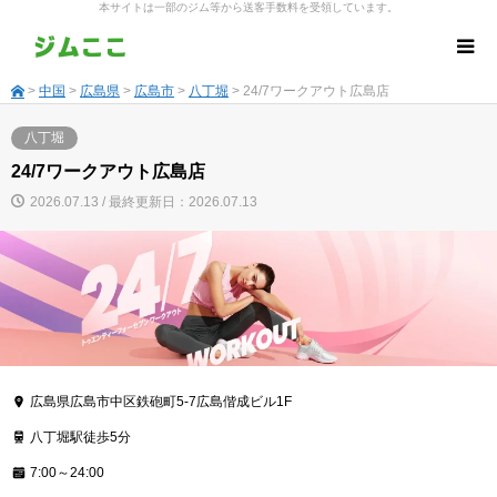
本サイトは一部のジム等から送客手数料を受領しています。
>
中国
>
広島県
>
広島市
>
八丁堀
> 24/7ワークアウト広島店
八丁堀
24/7ワークアウト広島店
2026.07.13 / 最終更新日：2026.07.13
広島県広島市中区鉄砲町5-7広島偕成ビル1F
八丁堀駅徒歩5分
7:00～24:00