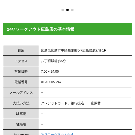
24/7ワークアウト広島店の基本情報
住所
広島県広島市中区鉄砲町5-7広島偕成ビル1F
アクセス
八丁堀駅徒歩5分
営業日時
7:00～24:00
電話番号
0120-005-247
メールアドレス
–
支払い方法
クレジットカード、銀行振込、口座振替
駐車場
–
駐輪場
–
Instagram
24/7ワークアウト公式