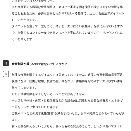
い体を手にいれているからです。
また食事面でも極端な食事制限は、カロリー不足を招き脂肪の溜まりやすい状況を作
ることもあるため、必要な分をしっかり3食食べる指導で、正しい食生活でダイエット
していただきます。
ダイエットを通して「太りにくい体」と「太りにくい食生活」を手に入れていますの
で、自分でもコントロールできるノウハウを手に入れていますので、リバウンドしに
くいと言えます。
食事制限が厳しいのではないでしょうか？
無理な食事制限をするダイエットは実施しておりません。過度の食事制限は栄養不足
状態になり、筋肉が破壊、代謝の悪い体を作り、体脂肪を貯めやすい太りやすい体を
作ってしまいます。
ただし食事制限を全くしないということではありません。
一人ひとり体格・体質・目標体重などから総合的に判断した必要な栄養素・エネルギ
ー分をしっかり食べていただきます。
ご飯やパンなどの炭水化物(糖質)を減らす代わりに、お肉や野菜などを食べていただき
ます。
食べる量を抑えるというよりも、食べるものを変えることで、しっかり食べてストレ