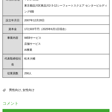
東京都品川区東品川2-3-12シーフォートスクエア センタービルディ
ング6階
設立年月日
2007年12月28日
資本金
172,503千円（2025年6月1日現在）
事業内容
WEBサービス
店舗サービス
AI事業
代表取締役社
松木大輔
長
従業員数
258人
男性向け
,
女性向け
コメント