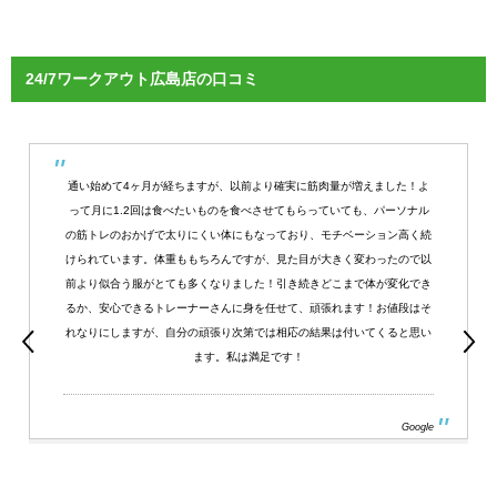
24/7ワークアウト広島店の口コミ
通い始めて4ヶ月が経ちますが、以前より確実に筋肉量が増えました！よ
って月に1.2回は食べたいものを食べさせてもらっていても、パーソナル
の筋トレのおかげで太りにくい体にもなっており、モチベーション高く続
けられています。体重ももちろんですが、見た目が大きく変わったので以
前より似合う服がとても多くなりました！引き続きどこまで体が変化でき
るか、安心できるトレーナーさんに身を任せて、頑張れます！お値段はそ
れなりにしますが、自分の頑張り次第では相応の結果は付いてくると思い
ます。私は満足です！
Google