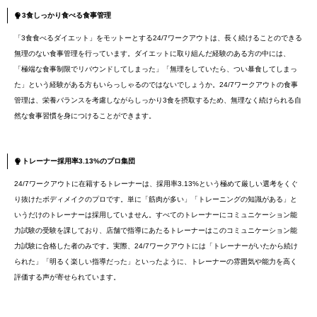
3食しっかり食べる食事管理
「3食食べるダイエット」をモットーとする24/7ワークアウトは、長く続けることのできる
無理のない食事管理を行っています。ダイエットに取り組んだ経験のある方の中には、
「極端な食事制限でリバウンドしてしまった」「無理をしていたら、つい暴食してしまっ
た」という経験がある方もいらっしゃるのではないでしょうか。24/7ワークアウトの食事
管理は、栄養バランスを考慮しながらしっかり3食を摂取するため、無理なく続けられる自
然な食事習慣を身につけることができます。
トレーナー採用率3.13%のプロ集団
24/7ワークアウトに在籍するトレーナーは、採用率3.13%という極めて厳しい選考をくぐ
り抜けたボディメイクのプロです。単に「筋肉が多い」「トレーニングの知識がある」と
いうだけのトレーナーは採用していません。すべてのトレーナーにコミュニケーション能
力試験の受験を課しており、店舗で指導にあたるトレーナーはこのコミュニケーション能
力試験に合格した者のみです。実際、24/7ワークアウトには「トレーナーがいたから続け
られた」「明るく楽しい指導だった」といったように、トレーナーの雰囲気や能力を高く
評価する声が寄せられています。