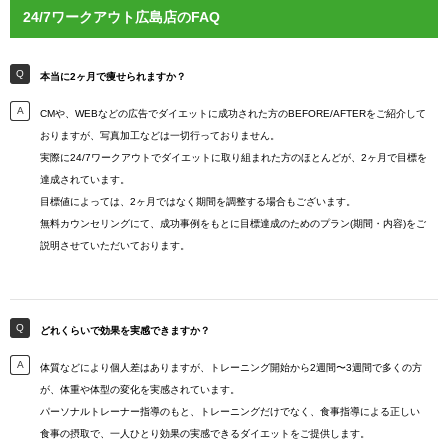
24/7ワークアウト広島店のFAQ
本当に2ヶ月で痩せられますか？
CMや、WEBなどの広告でダイエットに成功された方のBEFORE/AFTERをご紹介して
おりますが、写真加工などは一切行っておりません。
実際に24/7ワークアウトでダイエットに取り組まれた方のほとんどが、2ヶ月で目標を
達成されています。
目標値によっては、2ヶ月ではなく期間を調整する場合もございます。
無料カウンセリングにて、成功事例をもとに目標達成のためのプラン(期間・内容)をご
説明させていただいております。
どれくらいで効果を実感できますか？
体質などにより個人差はありますが、トレーニング開始から2週間〜3週間で多くの方
が、体重や体型の変化を実感されています。
パーソナルトレーナー指導のもと、トレーニングだけでなく、食事指導による正しい
食事の摂取で、一人ひとり効果の実感できるダイエットをご提供します。