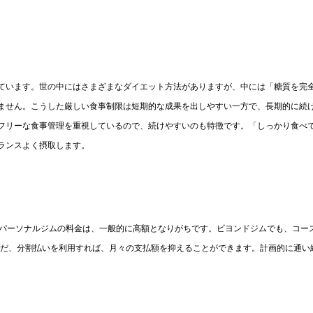
ています。世の中にはさまざまなダイエット方法がありますが、中には「糖質を完
ません。こうした厳しい食事制限は短期的な成果を出しやすい一方で、長期的に続
フリーな食事管理を重視しているので、続けやすいのも特徴です。「しっかり食べ
ランスよく摂取します。
。パーソナルジムの料金は、一般的に高額となりがちです。ビヨンドジムでも、コー
ただ、分割払いを利用すれば、月々の支払額を抑えることができます。計画的に通い