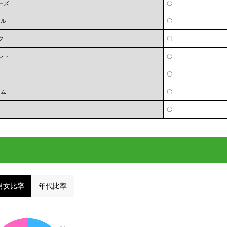
ーズ
〇
オル
〇
ク
〇
ント
〇
〇
ーム
〇
〇
男女比率
年代比率