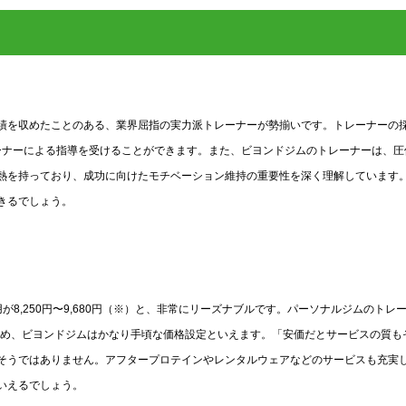
績を収めたことのある、業界屈指の実力派トレーナーが勢揃いです。トレーナーの
ーナーによる指導を受けることができます。また、ビヨンドジムのトレーナーは、圧
熱を持っており、成功に向けたモチベーション維持の重要性を深く理解しています
きるでしょう。
8,250円〜9,680円（※）と、非常にリーズナブルです。パーソナルジムのトレ
くないため、ビヨンドジムはかなり手頃な価格設定といえます。「安価だとサービスの質も
そうではありません。アフタープロテインやレンタルウェアなどのサービスも充実
いえるでしょう。