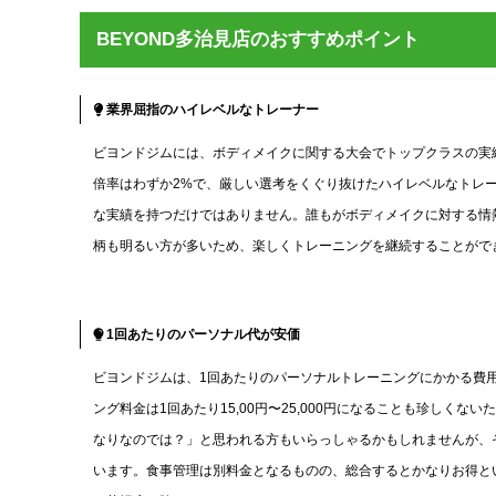
BEYOND多治見店のおすすめポイント
業界屈指のハイレベルなトレーナー
ビヨンドジムには、ボディメイクに関する大会でトップクラスの実
倍率はわずか2%で、厳しい選考をくぐり抜けたハイレベルなトレ
な実績を持つだけではありません。誰もがボディメイクに対する情
柄も明るい方が多いため、楽しくトレーニングを継続することがで
1回あたりのパーソナル代が安価
ビヨンドジムは、1回あたりのパーソナルトレーニングにかかる費用が
ング料金は1回あたり15,00円〜25,000円になることも珍し
なりなのでは？」と思われる方もいらっしゃるかもしれませんが、
います。食事管理は別料金となるものの、総合するとかなりお得と