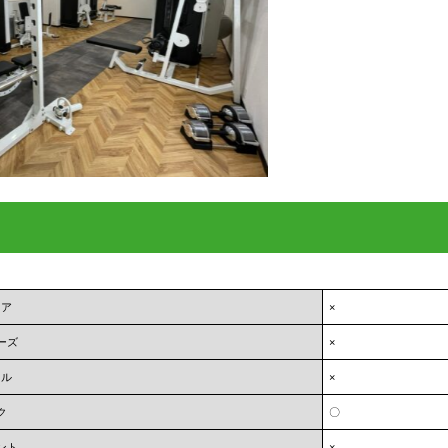
ェア
×
ーズ
×
オル
×
ク
〇
ント
×