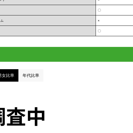
〇
ーム
×
〇
男女比率
年代比率