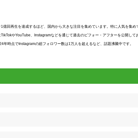
動画が累計1億回再生を達成するほど、国内から大きな注目を集めています。特に人気を集め
okやYouTube、Instagramなどを通じて過去のビフォー・アフターを公開して
年時点でInstagramの総フォロワー数は1万人を超えるなど、話題沸騰中です。