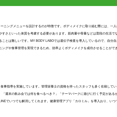
なトレーニングメニューを設計するのが特徴です。ボディメイクに取り組む際には、一人
やすさといった体質を考慮する必要があります。筋肉量や骨量などは普段の生活で
とは難しいです。MY BODY LABOでは遺伝子検査を導入しているので、自分自
ニングや食事管理を実現できるため、効率よくボディメイクを成功させることがで
立する食事指導を実施しています。管理栄養士の資格を持ったスタッフも多く在籍してい
。「週末の飲み会では何を食べるべき？」「テーマパークに遊びに行く予定がある
INEでいつでも解消してくれます。健康管理アプリ「カロミル」を導入おり、いつ