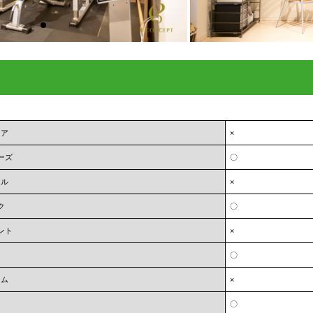
ェア
×
ーズ
〇
オル
×
ク
〇
ント
×
〇
ーム
×
〇