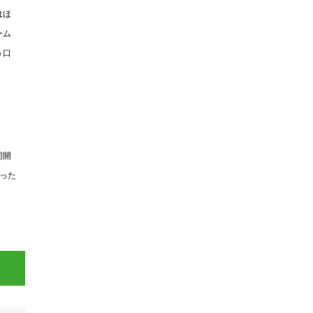
はほ
ーム
う口
同開
った