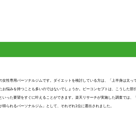
の女性専用パーソナルジムです。ダイエットを検討している方は、「上半身は太っ
たお悩みを持つことも多いのではないでしょうか。ビーコンセプトは、こうした部
といった要望をすぐに叶えることができます。楽天リサーチが実施した調査では、
が得られるパーソナルジム」として、それぞれ1位に選出されました。