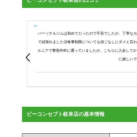
ビーコンセプト岐阜店の口コミ
レー
パーソナルジムは初めてだったので不安でしたが、丁寧なカ
の変
で頑張れました🥲食事制限についても頭ごなしにダメと言
パー
ルニアで整形外科に通っていましたが、こちらに入会してから
に嬉しいで
oogle
ビーコンセプト岐阜店の基本情報