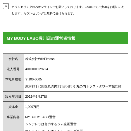
カウンセリングのみオンラインでお願いしております。Zoomにてご参加をお願いいた
します。カウンセリングは無料で受けられます。
MY BODY LABO豊川店の運営者情報
会社名
株式会社WithFitness
法人番号
4010001229724
本社所在地
〒100-0005
東京都千代田区丸の内1丁目8番3号 丸の内トラストタワー本館20階
設立年月日
2022年9月27日
資本金
1,000万円
事業内容
MY BODY LABO運営
シンデレラは努力するジム企画運営