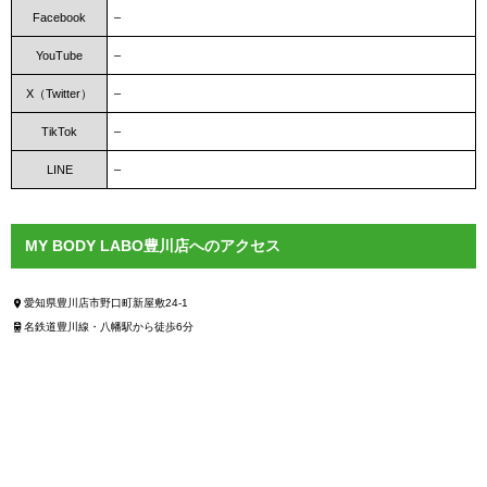
Facebook
–
YouTube
–
X（Twitter）
–
TikTok
–
LINE
–
MY BODY LABO豊川店へのアクセス
愛知県豊川店市野口町新屋敷24-1
名鉄道豊川線・八幡駅から徒歩6分