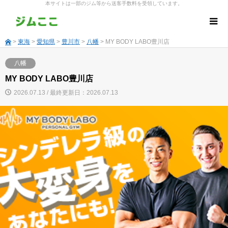
本サイトは一部のジム等から送客手数料を受領しています。
>
東海
>
愛知県
>
豊川市
>
八幡
> MY BODY LABO豊川店
八幡
MY BODY LABO豊川店
2026.07.13 / 最終更新日：2026.07.13