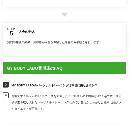
STEP
入会の申込
質問や相談の結果、お客様が入会を希望した場合のみ手続きを行います。
MY BODY LABO豊川店のFAQ
MY BODY LABOのパーソナルトレーニングは本当に痩せますか？
可能です！当ジムの3ヶ月コースを完遂したモデルさんの平均値は-12.1kgです。遺伝
子検査を取り入れたパーソナルトレーニングなので、努力がしっかりと結果に結びつ
くダイエットが可能です。