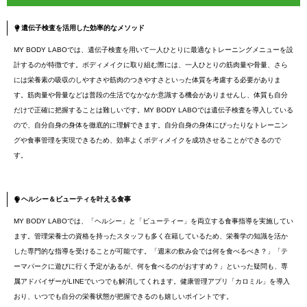
遺伝子検査を活用した効率的なメソッド
MY BODY LABOでは、遺伝子検査を用いて一人ひとりに最適なトレーニングメニューを設
計するのが特徴です。ボディメイクに取り組む際には、一人ひとりの筋肉量や骨量、さら
には栄養素の吸収のしやすさや筋肉のつきやすさといった体質を考慮する必要がありま
す。筋肉量や骨量などは普段の生活でなかなか意識する機会がありませんし、体質も自分
だけで正確に把握することは難しいです。MY BODY LABOでは遺伝子検査を導入している
ので、自分自身の身体を徹底的に理解できます。自分自身の身体にぴったりなトレーニン
グや食事管理を実現できるため、効率よくボディメイクを成功させることができるので
す。
ヘルシー＆ビューティを叶える食事
MY BODY LABOでは、「ヘルシー」と「ビューティー」を両立する食事指導を実施してい
ます。管理栄養士の資格を持ったスタッフも多く在籍しているため、栄養学の知識を活か
した専門的な指導を受けることが可能です。「週末の飲み会では何を食べるべき？」「テ
ーマパークに遊びに行く予定があるが、何を食べるのがおすすめ？」といった疑問も、専
属アドバイザーがLINEでいつでも解消してくれます。健康管理アプリ「カロミル」を導入
おり、いつでも自分の栄養状態が把握できるのも嬉しいポイントです。