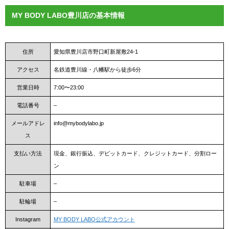
MY BODY LABO豊川店の基本情報
住所
愛知県豊川店市野口町新屋敷24-1
アクセス
名鉄道豊川線・八幡駅から徒歩6分
営業日時
7:00〜23:00
電話番号
–
メールアドレ
info@mybodylabo.jp
ス
支払い方法
現金、銀行振込、デビットカード、クレジットカード、分割ロー
ン
駐車場
–
駐輪場
–
Instagram
MY BODY LABO公式アカウント