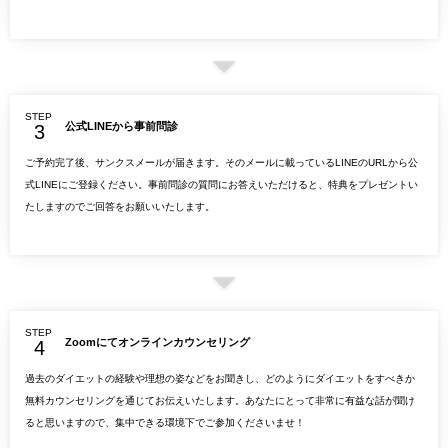
STEP
公式LINEから事前問診
ご予約完了後、サンクスメールが届きます。そのメールに載っているLINEのURLから公
式LINEにご登録ください。事前問診の質問にお答えいただけると、特典をプレゼントい
たしますのでご回答をお願いいたします。
STEP
Zoomにてオンラインカウンセリング
過去のダイエットの経験や理想の姿などをお聞きし、どのようにダイエットをすべきか
無料カウンセリングを通じてお伝えいたします。あなたにとって非常に有益な話が聞け
ると思いますので、集中できる環境下でご参加くださいませ！