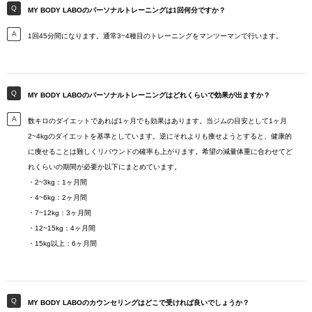
MY BODY LABOのパーソナルトレーニングは1回何分ですか？
1回45分間になります。通常3~4種目のトレーニングをマンツーマンで行います。
MY BODY LABOのパーソナルトレーニングはどれくらいで効果が出ますか？
数キロのダイエットであれば1ヶ月でも効果はあります。当ジムの目安として1ヶ月
2~4kgのダイエットを基準としています。逆にそれよりも痩せようとすると、健康的
に痩せることは難しくリバウンドの確率も上がります。希望の減量体重に合わせてど
れくらいの期間が必要か以下にまとめています。
・2~3kg：1ヶ月間
・4~6kg：2ヶ月間
・7~12kg：3ヶ月間
・12~15kg：4ヶ月間
・15kg以上：6ヶ月間
MY BODY LABOのカウンセリングはどこで受ければ良いでしょうか？