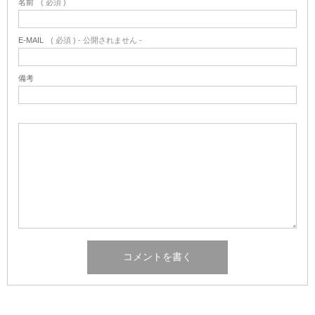
名前
( 必須 )
E-MAIL
( 必須 ) - 公開されません -
備考