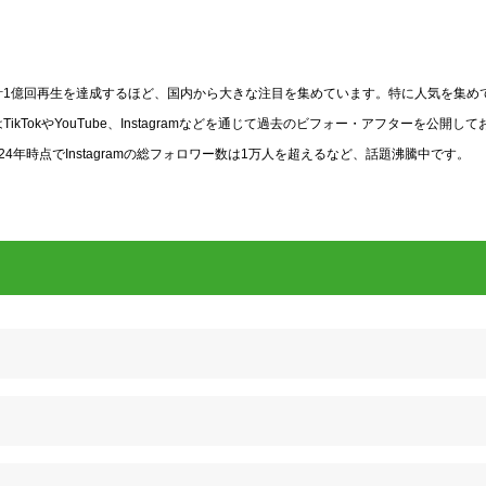
動画が累計1億回再生を達成するほど、国内から大きな注目を集めています。特に人気を集め
okやYouTube、Instagramなどを通じて過去のビフォー・アフターを公開して
年時点でInstagramの総フォロワー数は1万人を超えるなど、話題沸騰中です。