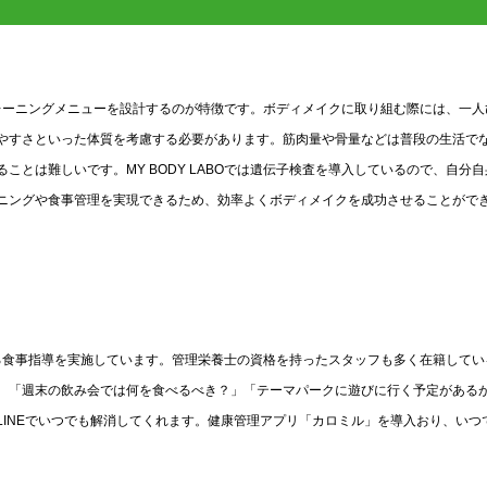
なトレーニングメニューを設計するのが特徴です。ボディメイクに取り組む際には、一人
やすさといった体質を考慮する必要があります。筋肉量や骨量などは普段の生活で
とは難しいです。MY BODY LABOでは遺伝子検査を導入しているので、自分自
ニングや食事管理を実現できるため、効率よくボディメイクを成功させることがで
立する食事指導を実施しています。管理栄養士の資格を持ったスタッフも多く在籍してい
。「週末の飲み会では何を食べるべき？」「テーマパークに遊びに行く予定がある
INEでいつでも解消してくれます。健康管理アプリ「カロミル」を導入おり、いつ