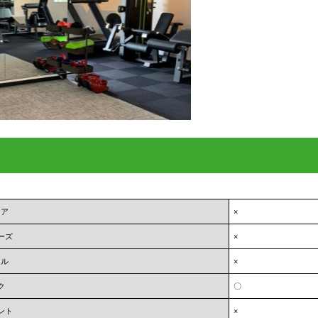
ェア
×
ーズ
×
オル
×
ク
〇
ント
×