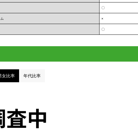
〇
ーム
×
〇
男女比率
年代比率