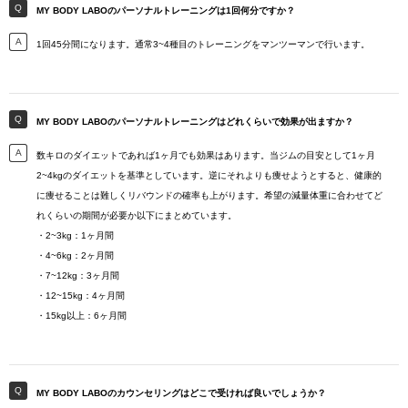
MY BODY LABOのパーソナルトレーニングは1回何分ですか？
1回45分間になります。通常3~4種目のトレーニングをマンツーマンで行います。
MY BODY LABOのパーソナルトレーニングはどれくらいで効果が出ますか？
数キロのダイエットであれば1ヶ月でも効果はあります。当ジムの目安として1ヶ月
2~4kgのダイエットを基準としています。逆にそれよりも痩せようとすると、健康的
に痩せることは難しくリバウンドの確率も上がります。希望の減量体重に合わせてど
れくらいの期間が必要か以下にまとめています。
・2~3kg：1ヶ月間
・4~6kg：2ヶ月間
・7~12kg：3ヶ月間
・12~15kg：4ヶ月間
・15kg以上：6ヶ月間
MY BODY LABOのカウンセリングはどこで受ければ良いでしょうか？