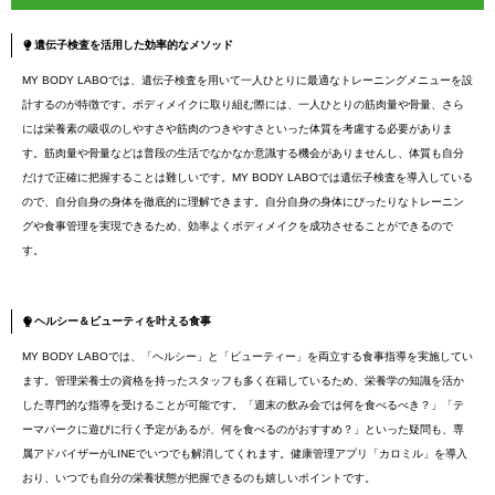
遺伝子検査を活用した効率的なメソッド
MY BODY LABOでは、遺伝子検査を用いて一人ひとりに最適なトレーニングメニューを設
計するのが特徴です。ボディメイクに取り組む際には、一人ひとりの筋肉量や骨量、さら
には栄養素の吸収のしやすさや筋肉のつきやすさといった体質を考慮する必要がありま
す。筋肉量や骨量などは普段の生活でなかなか意識する機会がありませんし、体質も自分
だけで正確に把握することは難しいです。MY BODY LABOでは遺伝子検査を導入している
ので、自分自身の身体を徹底的に理解できます。自分自身の身体にぴったりなトレーニン
グや食事管理を実現できるため、効率よくボディメイクを成功させることができるので
す。
ヘルシー＆ビューティを叶える食事
MY BODY LABOでは、「ヘルシー」と「ビューティー」を両立する食事指導を実施してい
ます。管理栄養士の資格を持ったスタッフも多く在籍しているため、栄養学の知識を活か
した専門的な指導を受けることが可能です。「週末の飲み会では何を食べるべき？」「テ
ーマパークに遊びに行く予定があるが、何を食べるのがおすすめ？」といった疑問も、専
属アドバイザーがLINEでいつでも解消してくれます。健康管理アプリ「カロミル」を導入
おり、いつでも自分の栄養状態が把握できるのも嬉しいポイントです。