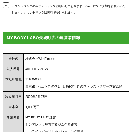
カウンセリングのみオンラインでお願いしております。Zoomにてご参加をお願いいた
します。カウンセリングは無料で受けられます。
MY BODY LABO矢場町店の運営者情報
会社名
株式会社WithFitness
法人番号
4010001229724
本社所在地
〒100-0005
東京都千代田区丸の内1丁目8番3号 丸の内トラストタワー本館20階
設立年月日
2022年9月27日
資本金
1,000万円
事業内容
MY BODY LABO運営
シンデレラは努力するジム企画運営
オンラインパーソナルトレーニング事業