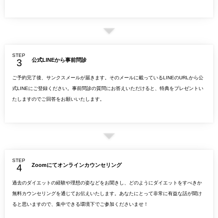
STEP
公式LINEから事前問診
ご予約完了後、サンクスメールが届きます。そのメールに載っているLINEのURLから公
式LINEにご登録ください。事前問診の質問にお答えいただけると、特典をプレゼントい
たしますのでご回答をお願いいたします。
STEP
Zoomにてオンラインカウンセリング
過去のダイエットの経験や理想の姿などをお聞きし、どのようにダイエットをすべきか
無料カウンセリングを通じてお伝えいたします。あなたにとって非常に有益な話が聞け
ると思いますので、集中できる環境下でご参加くださいませ！