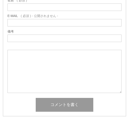
名前
( 必須 )
E-MAIL
( 必須 ) - 公開されません -
備考