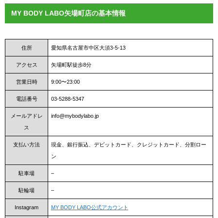
MY BODY LABO矢場町店の基本情報
住所
愛知県名古屋市中区大須3-5-13
アクセス
矢場町駅徒歩8分
営業日時
9:00〜23:00
電話番号
03-5288-5347
メールアドレ
info@mybodylabo.jp
ス
支払い方法
現金、銀行振込、デビットカード、クレジットカード、分割ロー
ン
駐車場
–
駐輪場
–
Instagram
MY BODY LABO公式アカウント