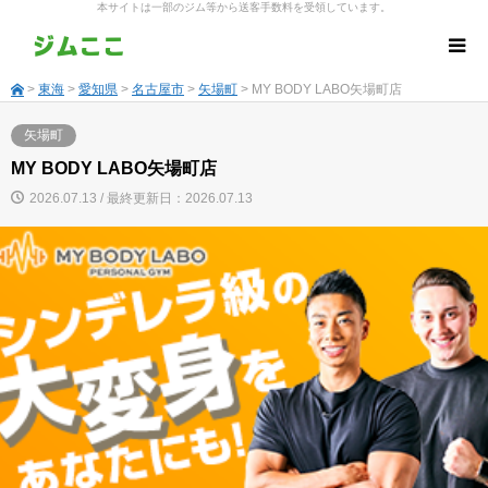
本サイトは一部のジム等から送客手数料を受領しています。
>
東海
>
愛知県
>
名古屋市
>
矢場町
> MY BODY LABO矢場町店
矢場町
MY BODY LABO矢場町店
2026.07.13 / 最終更新日：2026.07.13