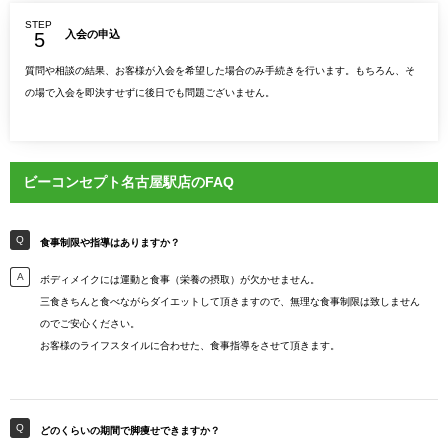
STEP
入会の申込
質問や相談の結果、お客様が入会を希望した場合のみ手続きを行います。もちろん、そ
の場で入会を即決すせずに後日でも問題ございません。
ビーコンセプト名古屋駅店のFAQ
食事制限や指導はありますか？
ボディメイクには運動と食事（栄養の摂取）が欠かせません。
三食きちんと食べながらダイエットして頂きますので、無理な食事制限は致しません
のでご安心ください。
お客様のライフスタイルに合わせた、食事指導をさせて頂きます。
どのくらいの期間で脚痩せできますか？