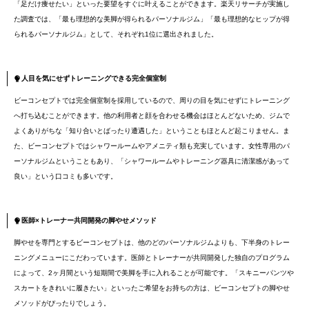
「足だけ痩せたい」といった要望をすぐに叶えることができます。楽天リサーチが実施し
た調査では、「最も理想的な美脚が得られるパーソナルジム」「最も理想的なヒップが得
られるパーソナルジム」として、それぞれ1位に選出されました。
人目を気にせずトレーニングできる完全個室制
ビーコンセプトでは完全個室制を採用しているので、周りの目を気にせずにトレーニング
へ打ち込むことができます。他の利用者と顔を合わせる機会はほとんどないため、ジムで
よくありがちな「知り合いとばったり遭遇した」ということもほとんど起こりません。ま
た、ビーコンセプトではシャワールームやアメニティ類も充実しています。女性専用のパ
ーソナルジムということもあり、「シャワールームやトレーニング器具に清潔感があって
良い」という口コミも多いです。
医師×トレーナー共同開発の脚やせメソッド
脚やせを専門とするビーコンセプトは、他のどのパーソナルジムよりも、下半身のトレー
ニングメニューにこだわっています。医師とトレーナーが共同開発した独自のプログラム
によって、2ヶ月間という短期間で美脚を手に入れることが可能です。「スキニーパンツや
スカートをきれいに履きたい」といったご希望をお持ちの方は、ビーコンセプトの脚やせ
メソッドがぴったりでしょう。