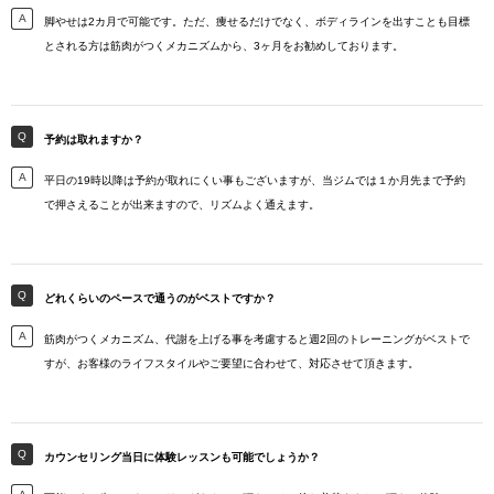
脚やせは2カ月で可能です。ただ、痩せるだけでなく、ボディラインを出すことも目標
とされる方は筋肉がつくメカニズムから、3ヶ月をお勧めしております。
予約は取れますか？
平日の19時以降は予約が取れにくい事もございますが、当ジムでは１か月先まで予約
で押さえることが出来ますので、リズムよく通えます。
どれくらいのペースで通うのがベストですか？
筋肉がつくメカニズム、代謝を上げる事を考慮すると週2回のトレーニングがベストで
すが、お客様のライフスタイルやご要望に合わせて、対応させて頂きます。
カウンセリング当日に体験レッスンも可能でしょうか？