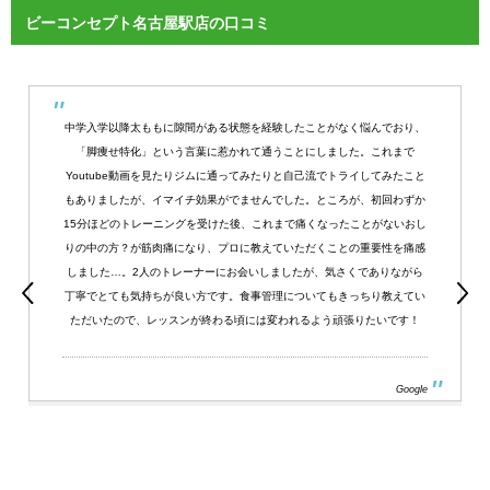
ビーコンセプト名古屋駅店の口コミ
中学入学以降太ももに隙間がある状態を経験したことがなく悩んでおり、
「脚痩せ特化」という言葉に惹かれて通うことにしました。これまで
Youtube動画を見たりジムに通ってみたりと自己流でトライしてみたこと
もありましたが、イマイチ効果がでませんでした。ところが、初回わずか
15分ほどのトレーニングを受けた後、これまで痛くなったことがないおし
りの中の方？が筋肉痛になり、プロに教えていただくことの重要性を痛感
しました…。2人のトレーナーにお会いしましたが、気さくでありながら
丁寧でとても気持ちが良い方です。食事管理についてもきっちり教えてい
ただいたので、レッスンが終わる頃には変われるよう頑張りたいです！
Google