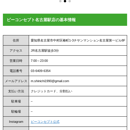
ビーコンセプト名古屋駅店の基本情報
住所
愛知県名古屋市中村区椿町1-3チサンマンション名古屋第一ビル8F
アクセス
JR名古屋駅徒歩3分
営業日時
7:00～23:00
電話番号
03-6409-6354
メールアドレス
m.shinichi1990@gmail.com
支払い方法
クレジットカード、分割払い
駐車場
–
駐輪場
–
Instagram
ビーコンセプト公式