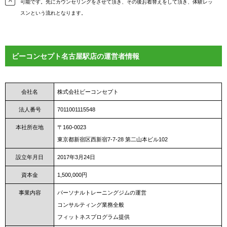
可能です。先にカウンセリングをさせて頂き、その後お着替えをして頂き、体験レッ
スンという流れとなります。
ビーコンセプト名古屋駅店の運営者情報
会社名
株式会社ビーコンセプト
法人番号
7011001115548
本社所在地
〒160-0023
東京都新宿区西新宿7-7-28 第二山本ビル102
設立年月日
2017年3月24日
資本金
1,500,000円
事業内容
パーソナルトレーニングジムの運営
コンサルティング業務全般
フィットネスプログラム提供