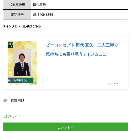
代表取締役
田代直矢
電話番号
03-6409-6354
▼インタビュー記事はこちら
ビーコンセプト 田代 直矢「二人三脚で
気持ちにも寄り添う」 | ジムここ
ジムここ
女性向け
コメント
コメント ()