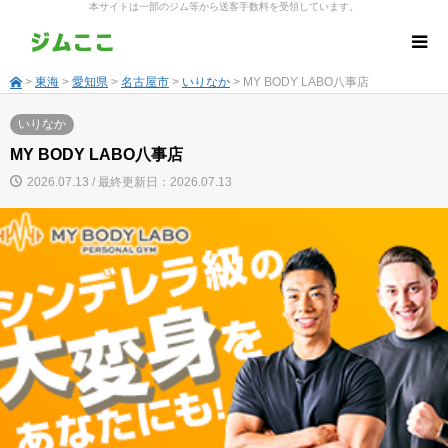
本サイトは一部のジム等から送客手数料を受領しています。
>
東海
>
愛知県
>
名古屋市
>
いりなか
> MY BODY LABO八事店
いりなか
MY BODY LABO八事店
2026.07.13 / 最終更新日：2026.07.13