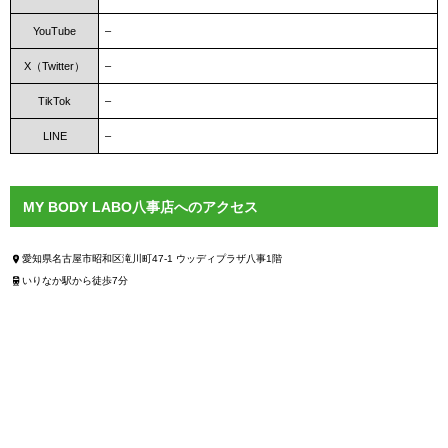
YouTube
–
X（Twitter）
–
TikTok
–
LINE
–
MY BODY LABO八事店へのアクセス
愛知県名古屋市昭和区滝川町47-1 ウッディプラザ八事1階
いりなか駅から徒歩7分