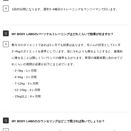
1回45分間になります。通常3~4種目のトレーニングをマンツーマンで行います。
MY BODY LABOのパーソナルトレーニングはどれくらいで効果が出ますか？
数キロのダイエットであれば1ヶ月でも効果はあります。当ジムの目安として1ヶ月
2~4kgのダイエットを基準としています。逆にそれよりも痩せようとすると、健康的
に痩せることは難しくリバウンドの確率も上がります。希望の減量体重に合わせてど
れくらいの期間が必要か以下にまとめています。
・2~3kg：1ヶ月間
・4~6kg：2ヶ月間
・7~12kg：3ヶ月間
・12~15kg：4ヶ月間
・15kg以上：6ヶ月間
MY BODY LABOのカウンセリングはどこで受ければ良いでしょうか？