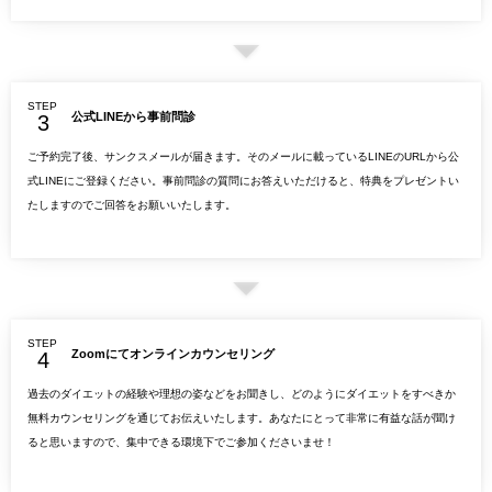
STEP
公式LINEから事前問診
ご予約完了後、サンクスメールが届きます。そのメールに載っているLINEのURLから公
式LINEにご登録ください。事前問診の質問にお答えいただけると、特典をプレゼントい
たしますのでご回答をお願いいたします。
STEP
Zoomにてオンラインカウンセリング
過去のダイエットの経験や理想の姿などをお聞きし、どのようにダイエットをすべきか
無料カウンセリングを通じてお伝えいたします。あなたにとって非常に有益な話が聞け
ると思いますので、集中できる環境下でご参加くださいませ！