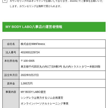
カウンセリングのみオンラインでお願いしております。Zoomにてご参加をお願いいた
します。カウンセリングは無料で受けられます。
MY BODY LABO八事店の運営者情報
会社名
株式会社WithFitness
法人番号
4010001229724
本社所在地
〒100-0005
東京都千代田区丸の内1丁目8番3号 丸の内トラストタワー本館20階
設立年月日
2022年9月27日
資本金
1,000万円
事業内容
MY BODY LABO運営
シンデレラは努力するジム企画運営
オンラインパーソナルトレーニング事業