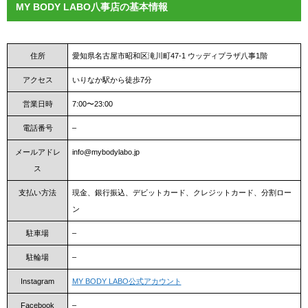
MY BODY LABO八事店の基本情報
住所
愛知県名古屋市昭和区滝川町47-1 ウッディプラザ八事1階
アクセス
いりなか駅から徒歩7分
営業日時
7:00〜23:00
電話番号
–
メールアドレ
info@mybodylabo.jp
ス
支払い方法
現金、銀行振込、デビットカード、クレジットカード、分割ロー
ン
駐車場
–
駐輪場
–
Instagram
MY BODY LABO公式アカウント
Facebook
–