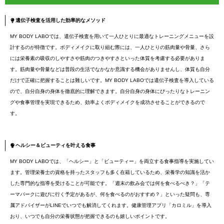
遺伝子検査を活用した効率的なメソッド
MY BODY LABOでは、遺伝子検査を用いて一人ひとりに最適なトレーニングメニューを設
計するのが特徴です。ボディメイクに取り組む際には、一人ひとりの筋肉量や骨量、さら
には栄養素の吸収のしやすさや筋肉のつきやすさといった体質を考慮する必要がありま
す。筋肉量や骨量などは普段の生活でなかなか意識する機会がありませんし、体質も自分
だけで正確に把握することは難しいです。MY BODY LABOでは遺伝子検査を導入している
ので、自分自身の身体を徹底的に理解できます。自分自身の身体にぴったりなトレーニン
グや食事管理を実現できるため、効率よくボディメイクを成功させることができるので
す。
ヘルシー＆ビューティを叶える食事
MY BODY LABOでは、「ヘルシー」と「ビューティー」を両立する食事指導を実施してい
ます。管理栄養士の資格を持ったスタッフも多く在籍しているため、栄養学の知識を活か
した専門的な指導を受けることが可能です。「週末の飲み会では何を食べるべき？」「テ
ーマパークに遊びに行く予定があるが、何を食べるのがおすすめ？」といった疑問も、専
属アドバイザーがLINEでいつでも解消してくれます。健康管理アプリ「カロミル」を導入
おり、いつでも自分の栄養状態が把握できるのも嬉しいポイントです。