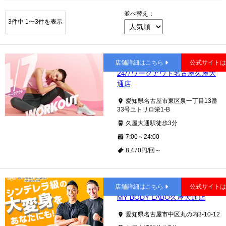
並べ替え：
3件中 1〜3件を表示
久屋大通
店舗詳細はこちら
公式サイト
24/7ワークアウト名古屋久屋大
通店
愛知県名古屋市東区泉一丁目13番
33号ユトリロ栄1-B
久屋大通駅徒歩3分
7:00～24:00
8,470円/回～
久屋大通
店舗詳細はこちら
公式サイト
MY BODY LABO久屋大通店
愛知県名古屋市中区丸の内3-10-12