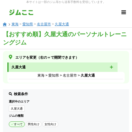
本サイトは一部のジム等から送客手数料を受領しています。
東海
>
愛知県
>
名古屋市
>
久屋大通
【おすすめ順】久屋大通のパーソナルトレーニ
ングジム
エリアを変更（右の＋で開閉できます）
久屋大通
東海
>
愛知県
>
名古屋市
>
久屋大通
検索条件
選択中のエリア
久屋大通
ジムの種類
すべて
男性向け
女性向け