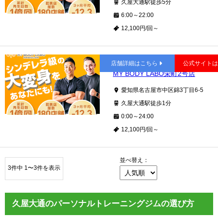
久屋大通駅徒歩5分
6:00～22:00
12,100円/回～
久屋大通
店舗詳細はこちら
公式サイト
MY BODY LABO栄町2号店
愛知県名古屋市中区錦3丁目6-5
久屋大通駅徒歩1分
0:00～24:00
12,100円/回～
並べ替え：
3件中 1〜3件を表示
久屋大通のパーソナルトレーニングジムの選び方