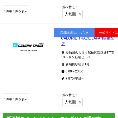
並べ替え：
1件中 1件を表示
新瑞橋
店舗詳細はこちら
公式サイト
CALORIE TRADE JAPAN瑞穂区
店
愛知県名古屋市瑞穂区瑞穂通8丁目
19-6 サン新瑞ビル3F
新瑞橋駅徒歩1分
8:00～23:00
7,875円/回～
並べ替え：
1件中 1件を表示