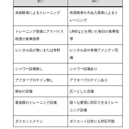
安い
高い
未経験者によるトレーニング
有資格者や大会入賞者によるト
レーニング
トレーニング前後にアドバイス
LINEなどを用いた毎日の食事指
程度の食事指導
導
レンタル品が無いまたは有料
レンタル品や各種アメニティ完
備
シャワー設備無し
シャワー設備あり
アフタープロテイン無し
アフタープロテインあり
狭めの店舗
広々とした店舗
最低限のトレーニング設備
様々な要望に対応できるトレー
ニング設備
ダイエットメイン
ダイエット以外にも対応可能