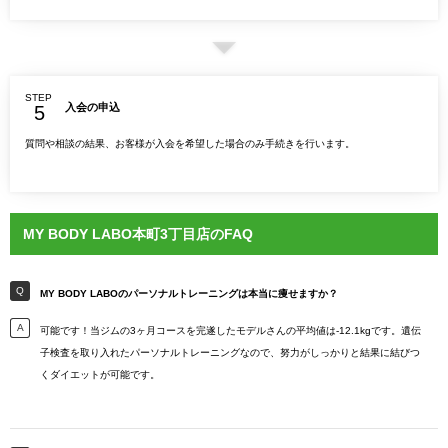
STEP
入会の申込
質問や相談の結果、お客様が入会を希望した場合のみ手続きを行います。
MY BODY LABO本町3丁目店のFAQ
MY BODY LABOのパーソナルトレーニングは本当に痩せますか？
可能です！当ジムの3ヶ月コースを完遂したモデルさんの平均値は-12.1kgです。遺伝
子検査を取り入れたパーソナルトレーニングなので、努力がしっかりと結果に結びつ
くダイエットが可能です。