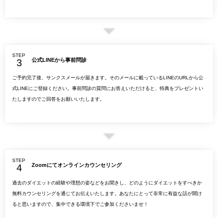
STEP
公式LINEから事前問診
ご予約完了後、サンクスメールが届きます。そのメールに載っているLINEのURLから公
式LINEにご登録ください。事前問診の質問にお答えいただけると、特典をプレゼントい
たしますのでご回答をお願いいたします。
STEP
Zoomにてオンラインカウンセリング
過去のダイエットの経験や理想の姿などをお聞きし、どのようにダイエットをすべきか
無料カウンセリングを通じてお伝えいたします。あなたにとって非常に有益な話が聞け
ると思いますので、集中できる環境下でご参加くださいませ！