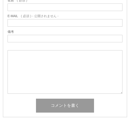
名前
( 必須 )
E-MAIL
( 必須 ) - 公開されません -
備考