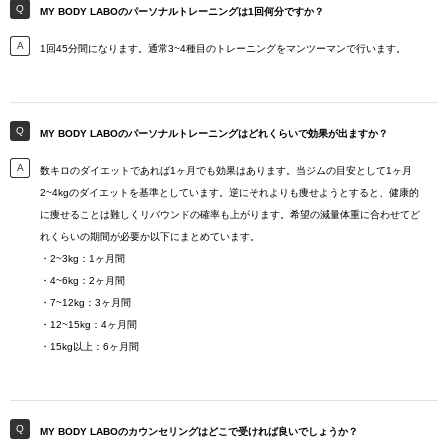
MY BODY LABOのパーソナルトレーニングは1回何分ですか？
1回45分間になります。通常3~4種目のトレーニングをマンツーマンで行います。
MY BODY LABOのパーソナルトレーニングはどれくらいで効果が出ますか？
数キロのダイエットであれば1ヶ月でも効果はあります。当ジムの目安として1ヶ月
2~4kgのダイエットを基準としています。逆にそれよりも痩せようとすると、健康的
に痩せることは難しくリバウンドの確率も上がります。希望の減量体重に合わせてど
れくらいの期間が必要か以下にまとめています。
・2~3kg：1ヶ月間
・4~6kg：2ヶ月間
・7~12kg：3ヶ月間
・12~15kg：4ヶ月間
・15kg以上：6ヶ月間
MY BODY LABOのカウンセリングはどこで受ければ良いでしょうか？