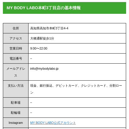
MY BODY LABO本町3丁目店の基本情報
住所
高知県高知市本町3丁目4-4
アクセス
大橋通駅徒歩1分
営業日時
9:00〜22:00
電話番号
–
メールアドレ
info@mybodylabo.jp
ス
支払い方法
現金、銀行振込、デビットカード、クレジットカード、分割ロー
ン
駐車場
–
駐輪場
–
Instagram
MY BODY LABO公式アカウント