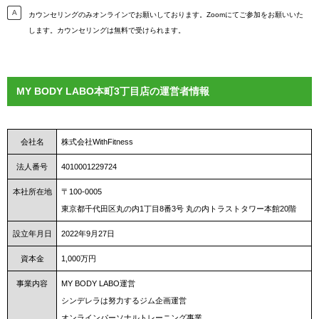
カウンセリングのみオンラインでお願いしております。Zoomにてご参加をお願いいた
します。カウンセリングは無料で受けられます。
MY BODY LABO本町3丁目店の運営者情報
会社名
株式会社WithFitness
法人番号
4010001229724
本社所在地
〒100-0005
東京都千代田区丸の内1丁目8番3号 丸の内トラストタワー本館20階
設立年月日
2022年9月27日
資本金
1,000万円
事業内容
MY BODY LABO運営
シンデレラは努力するジム企画運営
オンラインパーソナルトレーニング事業