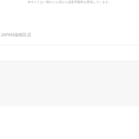
本サイトは一部のジム等から送客手数料を受領しています。
E JAPAN瑞穂区店