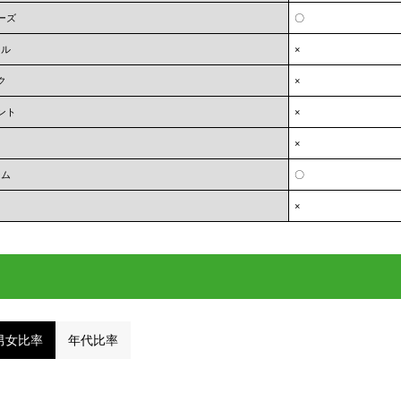
ーズ
〇
オル
×
ク
×
ント
×
×
ーム
〇
×
男女比率
年代比率