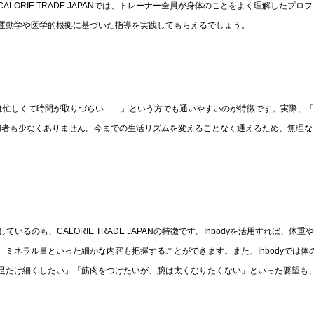
ORIE TRADE JAPANでは、トレーナー全員が身体のことをよく理解したプロ
運動学や医学的根拠に基づいた指導を実践してもらえるでしょう。
め、「日中は忙しくて時間が取りづらい……」という方でも通いやすいのが特徴です。実際、
という利用者も少なくありません。今までの生活リズムを変えることなく通えるため、無理
るのも、CALORIE TRADE JAPANの特徴です。Inbodyを活用すれば、体重
ミネラル量といった細かな内容も把握することができます。また、Inbodyでは体
足だけ細くしたい」「筋肉をつけたいが、腕は太くなりたくない」といった要望も