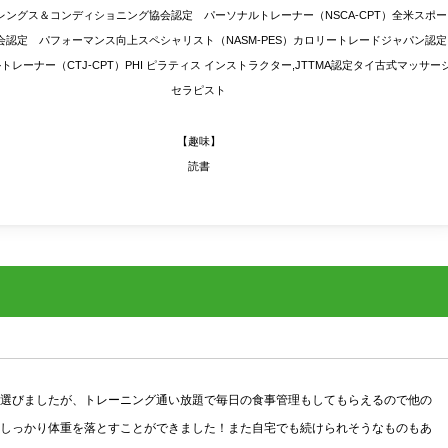
レングス＆コンディショニング協会認定 パーソナルトレーナー（NSCA-CPT）全米スポー
会認定 パフォーマンス向上スペシャリスト（NASM-PES）カロリートレードジャパン認定
トレーナー（CTJ-CPT）PHI ピラティス インストラクター,JTTMA認定タイ古式マッサー
セラピスト
【趣味】
読書
選びましたが、トレーニング通い放題で毎日の食事管理もしてもらえるので他の
しっかり体重を落とすことができました！また自宅でも続けられそうなものもあ