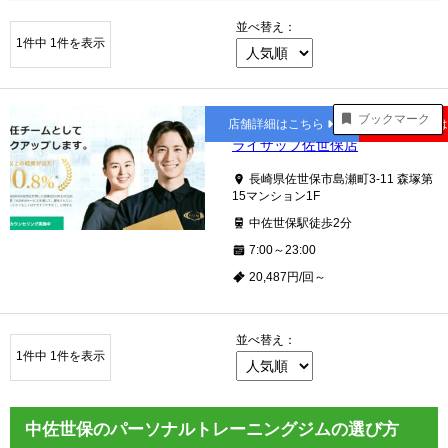
並べ替え：
1件中 1件を表示
中佐世保
ブックマーク
店舗詳細はこちら
公式サイト
ライザップ佐世保店
長崎県佐世保市島瀬町3-11 森塚第
15マンション1F
中佐世保駅徒歩2分
7:00～23:00
20,487円/回～
並べ替え：
1件中 1件を表示
中佐世保のパーソナルトレーニングジムの選び方