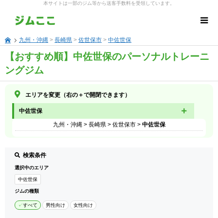
本サイトは一部のジム等から送客手数料を受領しています。
九州・沖縄
>
長崎県
>
佐世保市
>
中佐世保
【おすすめ順】中佐世保のパーソナルトレーニ
ングジム
エリアを変更（右の＋で開閉できます）
中佐世保
九州・沖縄
>
長崎県
>
佐世保市
>
中佐世保
検索条件
選択中のエリア
中佐世保
ジムの種類
すべて
男性向け
女性向け