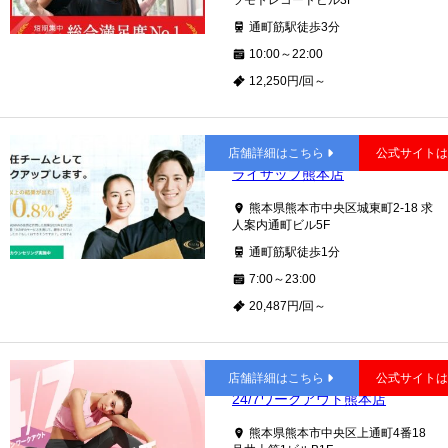
ツモトレコードビル3F
通町筋駅徒歩3分
10:00～22:00
12,250円/回～
通町筋
店舗詳細はこちら
公式サイト
ライザップ熊本店
熊本県熊本市中央区城東町2-18 求
人案内通町ビル5F
通町筋駅徒歩1分
7:00～23:00
20,487円/回～
通町筋
店舗詳細はこちら
公式サイト
24/7ワークアウト熊本店
熊本県熊本市中央区上通町4番18