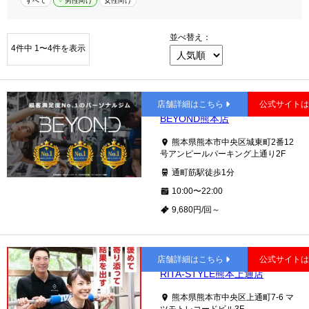
すべて
男性向け
女性向け
並べ替え：
4件中 1〜4件を表示
通町筋
店舗詳細はこちら
公式サイト
BEYOND熊本店
熊本県熊本市中央区城東町2番12
号アンピールパーキング上通り2F
通町筋駅徒歩1分
10:00〜22:00
9,680円/回～
通町筋
店舗詳細はこちら
公式サイト
RITA-STYLE熊本上通店
熊本県熊本市中央区上通町7-6 マ