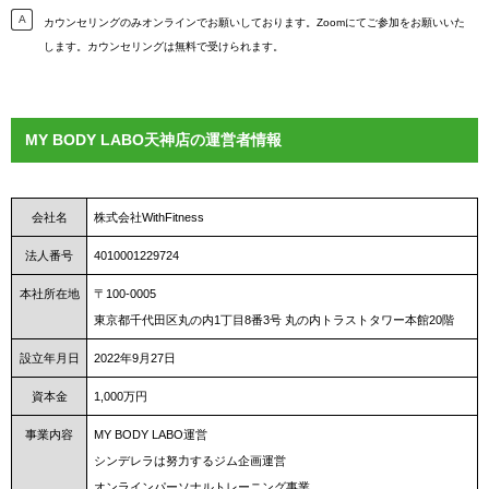
カウンセリングのみオンラインでお願いしております。Zoomにてご参加をお願いいた
します。カウンセリングは無料で受けられます。
MY BODY LABO天神店の運営者情報
会社名
株式会社WithFitness
法人番号
4010001229724
本社所在地
〒100-0005
東京都千代田区丸の内1丁目8番3号 丸の内トラストタワー本館20階
設立年月日
2022年9月27日
資本金
1,000万円
事業内容
MY BODY LABO運営
シンデレラは努力するジム企画運営
オンラインパーソナルトレーニング事業