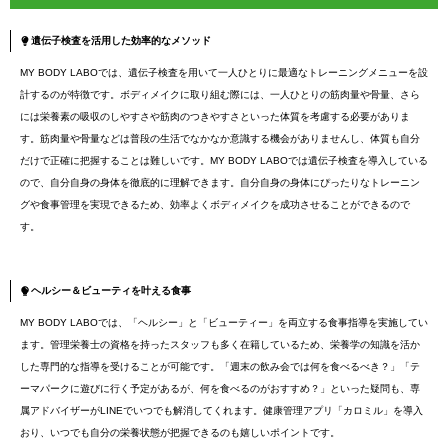
遺伝子検査を活用した効率的なメソッド
MY BODY LABOでは、遺伝子検査を用いて一人ひとりに最適なトレーニングメニューを設
計するのが特徴です。ボディメイクに取り組む際には、一人ひとりの筋肉量や骨量、さら
には栄養素の吸収のしやすさや筋肉のつきやすさといった体質を考慮する必要がありま
す。筋肉量や骨量などは普段の生活でなかなか意識する機会がありませんし、体質も自分
だけで正確に把握することは難しいです。MY BODY LABOでは遺伝子検査を導入している
ので、自分自身の身体を徹底的に理解できます。自分自身の身体にぴったりなトレーニン
グや食事管理を実現できるため、効率よくボディメイクを成功させることができるので
す。
ヘルシー＆ビューティを叶える食事
MY BODY LABOでは、「ヘルシー」と「ビューティー」を両立する食事指導を実施してい
ます。管理栄養士の資格を持ったスタッフも多く在籍しているため、栄養学の知識を活か
した専門的な指導を受けることが可能です。「週末の飲み会では何を食べるべき？」「テ
ーマパークに遊びに行く予定があるが、何を食べるのがおすすめ？」といった疑問も、専
属アドバイザーがLINEでいつでも解消してくれます。健康管理アプリ「カロミル」を導入
おり、いつでも自分の栄養状態が把握できるのも嬉しいポイントです。