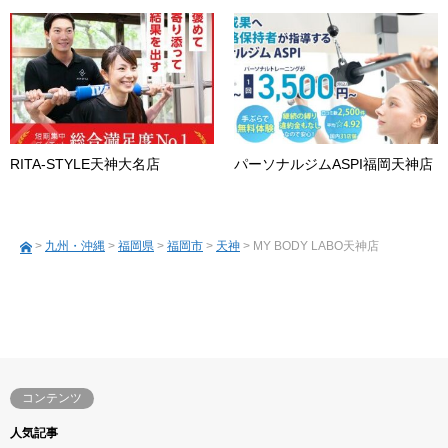
RITA-STYLE天神大名店
パーソナルジムASPI福岡天神店
>
九州・沖縄
>
福岡県
>
福岡市
>
天神
> MY BODY LABO天神店
コンテンツ
人気記事