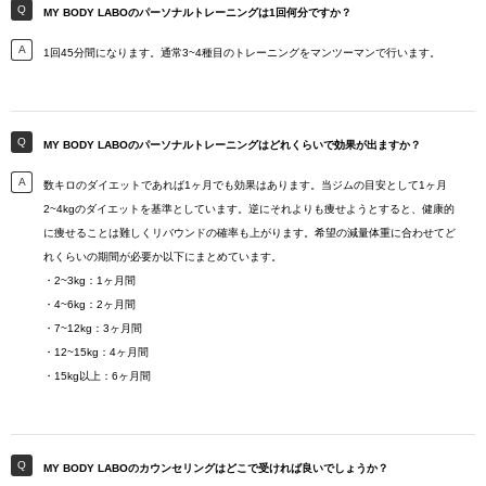
MY BODY LABOのパーソナルトレーニングは1回何分ですか？
1回45分間になります。通常3~4種目のトレーニングをマンツーマンで行います。
MY BODY LABOのパーソナルトレーニングはどれくらいで効果が出ますか？
数キロのダイエットであれば1ヶ月でも効果はあります。当ジムの目安として1ヶ月
2~4kgのダイエットを基準としています。逆にそれよりも痩せようとすると、健康的
に痩せることは難しくリバウンドの確率も上がります。希望の減量体重に合わせてど
れくらいの期間が必要か以下にまとめています。
・2~3kg：1ヶ月間
・4~6kg：2ヶ月間
・7~12kg：3ヶ月間
・12~15kg：4ヶ月間
・15kg以上：6ヶ月間
MY BODY LABOのカウンセリングはどこで受ければ良いでしょうか？