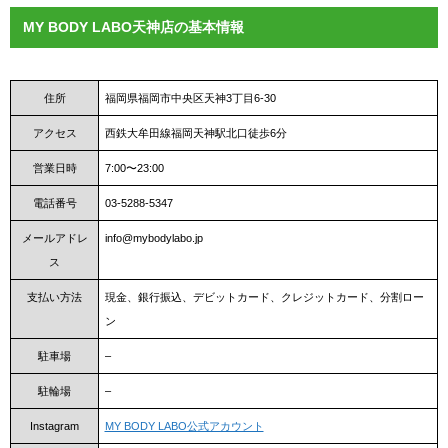
MY BODY LABO天神店の基本情報
住所
福岡県福岡市中央区天神3丁目6-30
アクセス
西鉄大牟田線福岡天神駅北口徒歩6分
営業日時
7:00〜23:00
電話番号
03-5288-5347
メールアドレ
info@mybodylabo.jp
ス
支払い方法
現金、銀行振込、デビットカード、クレジットカード、分割ロー
ン
駐車場
–
駐輪場
–
Instagram
MY BODY LABO公式アカウント