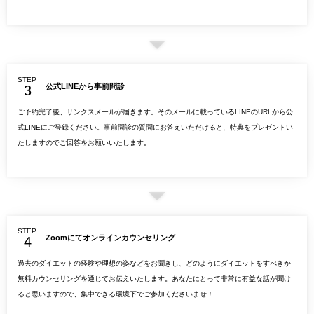
STEP
公式LINEから事前問診
ご予約完了後、サンクスメールが届きます。そのメールに載っているLINEのURLから公
式LINEにご登録ください。事前問診の質問にお答えいただけると、特典をプレゼントい
たしますのでご回答をお願いいたします。
STEP
Zoomにてオンラインカウンセリング
過去のダイエットの経験や理想の姿などをお聞きし、どのようにダイエットをすべきか
無料カウンセリングを通じてお伝えいたします。あなたにとって非常に有益な話が聞け
ると思いますので、集中できる環境下でご参加くださいませ！