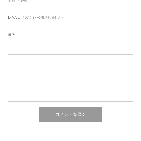
名前
( 必須 )
E-MAIL
( 必須 ) - 公開されません -
備考