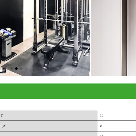
ェア
〇
ーズ
×