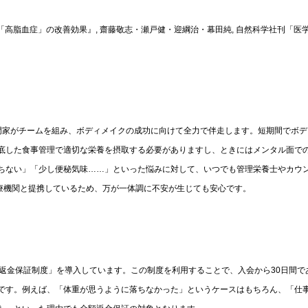
「高脂血症」の改善効果』, 齋藤敬志・瀬戸健・迎綱治・幕田純, 自然科学社刊「医
門家がチームを組み、ボディメイクの成功に向けて全力で伴走します。短期間でボデ
底した食事管理で適切な栄養を摂取する必要がありますし、ときにはメンタル面で
ちない」「少し便秘気味……」といった悩みに対して、いつでも管理栄養士やカウ
医療機関と提携しているため、万が一体調に不安が生じても安心です。
返金保証制度」を導入しています。この制度を利用することで、入会から30日間で
です。例えば、「体重が思うように落ちなかった」というケースはもちろん、「仕