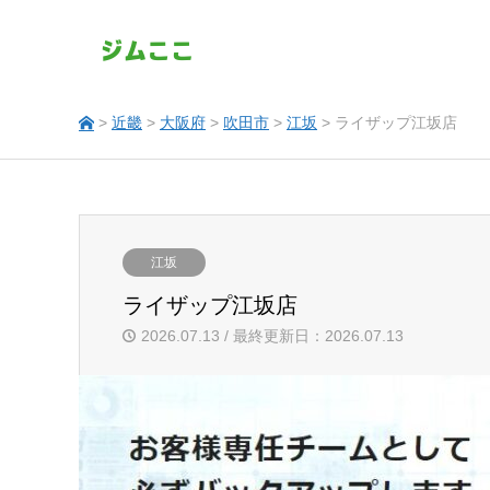
>
近畿
>
大阪府
>
吹田市
>
江坂
> ライザップ江坂店
江坂
ライザップ江坂店
2026.07.13 / 最終更新日：2026.07.13