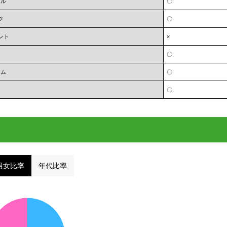
オル
〇
ク
〇
ント
×
〇
ーム
〇
〇
男女比率
年代比率