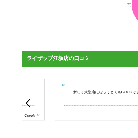
ライザップ江坂店の口コミ
新しく大型店になってとてもGOODです！店長をはじ
oogle