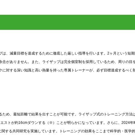
プは、減量目標を達成するために徹底した厳しい指導を行います。2ヶ月という短期
余念がありません。また、ライザップは完全個室制を採用しているため、周りの目
クに対する深い知識と高い熱量を持った専属トレーナーが、必ず目標達成するべく
るため、最短距離で結果を出すことが可能です。ライザップ式のトレーニング方法
ウエストが約16cmダウンする（※）ことが明らかになっています。さらに、2024年
果に関する共同研究を実施しています。トレーニングの効果をここまで科学的・医学