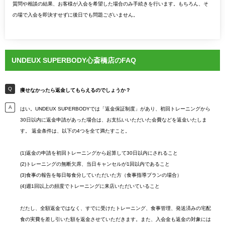
質問や相談の結果、お客様が入会を希望した場合のみ手続きを行います。もちろん、そ
の場で入会を即決すせずに後日でも問題ございません。
UNDEUX SUPERBODY心斎橋店のFAQ
痩せなかったら返金してもらえるのでしょうか？
はい。UNDEUX SUPERBODYでは「返金保証制度」があり、初回トレーニングから
30日以内に返金申請があった場合は、お支払いいただいた会費などを返金いたしま
す。 返金条件は、以下の4つを全て満たすこと。
(1)返金の申請を初回トレーニングから起算して30日以内にされること
(2)トレーニングの無断欠席、当日キャンセルが1回以内であること
(3)食事の報告を毎日毎食分していただいた方（食事指導プランの場合）
(4)週1回以上の頻度でトレーニングに来店いただいていること
だたし、全額返金ではなく、すでに受けたトレーニング、食事管理、発送済みの宅配
食の実費を差し引いた額を返金させていただきます。また、入会金も返金の対象には