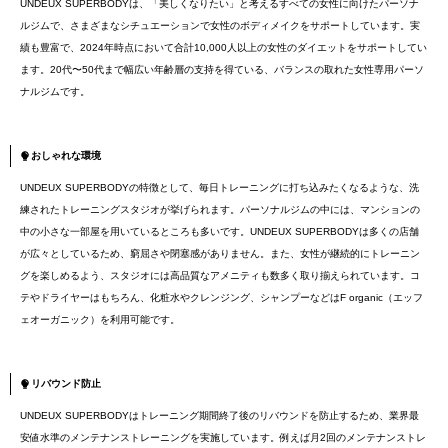
UNDEUX SUPERBODYは、「美しくなりたい」と考えるすべての女性に向けたパーソナ
ルジムで、さまざまなシチュエーションで女性のボディメイクをサポートしています。実
績も豊富で、2024年時点において合計10,000人以上の女性のダイエットをサポートしてい
ます。20代〜50代まで幅広い年齢層の支持を得ている、バランスの取れた女性専用パーソ
ナルジムです。
おしゃれな環境
UNDEUX SUPERBODYの特徴として、毎日トレーニングに打ち込みたくなるような、洗
練されたトレーニングスタジオが挙げられます。パーソナルジムの中には、マンションの
中の小さな一部屋を用いているところも多いです。UNDEUX SUPERBODYは多くの店舗
が広々としているため、窮屈さや閉塞感がありません。また、女性が継続的にトレーニン
グを楽しめるよう、スタジオには高品質なアメニティも数多く取り揃えられています。コ
テやドライヤーはもちろん、化粧水やクレンジング、シャンプーなどはF organic（エッフ
ェオーガニック）を利用可能です。
リバウンド防止
UNDEUX SUPERBODYはトレーニング期間終了後のリバウンドを防止するため、業界最
安値水準のメンテナンストレーニングを実施しています。例えば月2回のメンテナンストレ