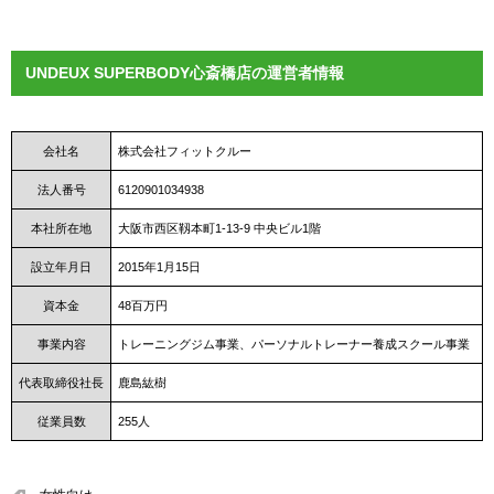
UNDEUX SUPERBODY心斎橋店の運営者情報
会社名
株式会社フィットクルー
法人番号
6120901034938
本社所在地
大阪市西区靱本町1-13-9 中央ビル1階
設立年月日
2015年1月15日
資本金
48百万円
事業内容
トレーニングジム事業、パーソナルトレーナー養成スクール事業
代表取締役社長
鹿島紘樹
従業員数
255人