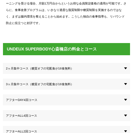
ーニングを受ける場合、月額1万円台からというお得な会員限定価格の適用が可能です。さ
らに、食事改善プログラムは、いきなり過度な脂質制限や糖質制限を実施するのではな
く、まずは腸内環境を整えることから始めます。こうした独自の食事指導も、リバウンド
防止に役立つと好評です。
UNDEUX SUPERBODY心斎橋店の料金とコース
2ヶ月集中コース（糖質オフの宅配食が16食無料）
3ヶ月集中コース（糖質オフの宅配食が16食無料）
アフターDAY4回コース
アフターALL4回コース
アフターALL2回コース