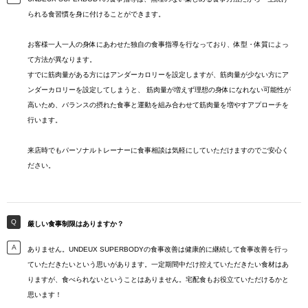
られる食習慣を身に付けることができます。
お客様一人一人の身体にあわせた独自の食事指導を行なっており、体型・体質によっ
て方法が異なります。
すでに筋肉量がある方にはアンダーカロリーを設定しますが、筋肉量が少ない方にア
ンダーカロリーを設定してしまうと、 筋肉量が増えず理想の身体になれない可能性が
高いため、バランスの摂れた食事と運動を組み合わせて筋肉量を増やすアプローチを
行います。
来店時でもパーソナルトレーナーに食事相談は気軽にしていただけますのでご安心く
ださい。
厳しい食事制限はありますか？
ありません。UNDEUX SUPERBODYの食事改善は健康的に継続して食事改善を行っ
ていただきたいという思いがあります。一定期間中だけ控えていただきたい食材はあ
りますが、食べられないということはありません。宅配食もお役立ていただけるかと
思います！