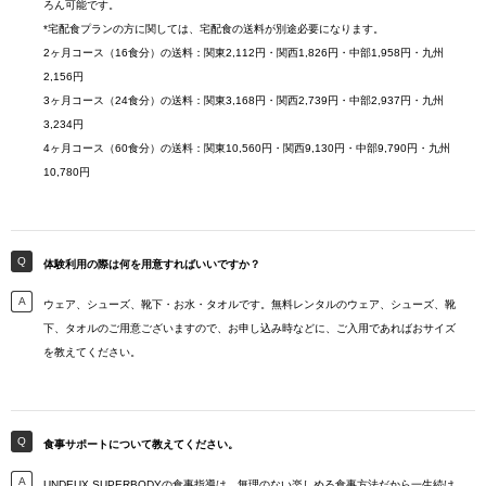
ろん可能です。
*宅配食プランの方に関しては、宅配食の送料が別途必要になります。
2ヶ月コース（16食分）の送料：関東2,112円・関西1,826円・中部1,958円・九州
2,156円
3ヶ月コース（24食分）の送料：関東3,168円・関西2,739円・中部2,937円・九州
3,234円
4ヶ月コース（60食分）の送料：関東10,560円・関西9,130円・中部9,790円・九州
10,780円
体験利用の際は何を用意すればいいですか？
ウェア、シューズ、靴下・お水・タオルです。無料レンタルのウェア、シューズ、靴
下、タオルのご用意ございますので、お申し込み時などに、ご入用であればおサイズ
を教えてください。
食事サポートについて教えてください。
UNDEUX SUPERBODYの食事指導は、無理のない楽しめる食事方法だから一生続け