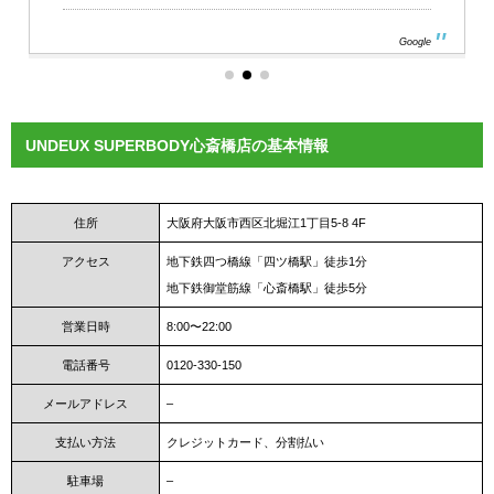
Google
UNDEUX SUPERBODY心斎橋店の基本情報
住所
大阪府大阪市西区北堀江1丁目5-8 4F
アクセス
地下鉄四つ橋線「四ツ橋駅」徒歩1分
地下鉄御堂筋線「心斎橋駅」徒歩5分
営業日時
8:00〜22:00
電話番号
0120-330-150
メールアドレス
–
支払い方法
クレジットカード、分割払い
駐車場
–