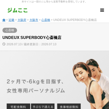
本サイトは一部のジム等から送客手数料を受領しています。
>
近畿
>
大阪府
>
大阪市
>
心斎橋
> UNDEUX SUPERBODY心斎橋店
心斎橋
UNDEUX SUPERBODY心斎橋店
2026.07.13 / 最終更新日：2026.07.13