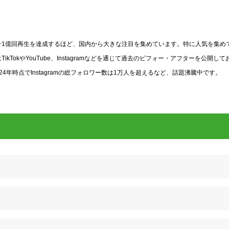
動画が累計1億回再生を達成するほど、国内から大きな注目を集めています。特に人気を集め
okやYouTube、Instagramなどを通じて過去のビフォー・アフターを公開して
年時点でInstagramの総フォロワー数は1万人を超えるなど、話題沸騰中です。