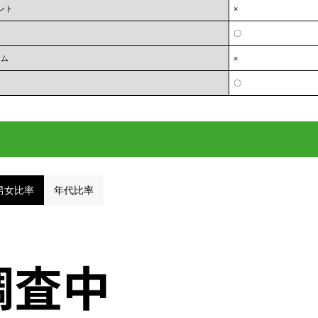
ント
×
〇
ーム
×
〇
男女比率
年代比率