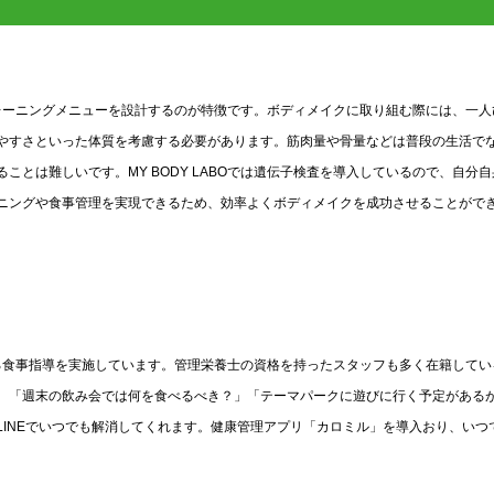
なトレーニングメニューを設計するのが特徴です。ボディメイクに取り組む際には、一人
やすさといった体質を考慮する必要があります。筋肉量や骨量などは普段の生活で
とは難しいです。MY BODY LABOでは遺伝子検査を導入しているので、自分自
ニングや食事管理を実現できるため、効率よくボディメイクを成功させることがで
立する食事指導を実施しています。管理栄養士の資格を持ったスタッフも多く在籍してい
。「週末の飲み会では何を食べるべき？」「テーマパークに遊びに行く予定がある
INEでいつでも解消してくれます。健康管理アプリ「カロミル」を導入おり、いつ