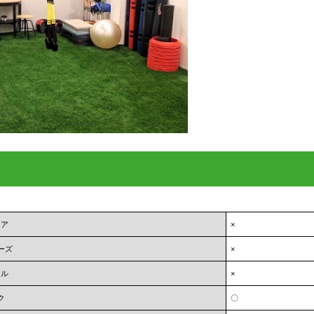
ェア
×
ーズ
×
オル
×
ク
〇