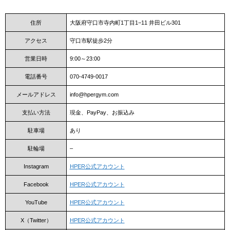
住所
大阪府守口市寺内町1丁目1−11 井田ビル301
アクセス
守口市駅徒歩2分
営業日時
9:00～23:00
電話番号
070-4749-0017
メールアドレス
info@hpergym.com
支払い方法
現金、PayPay、お振込み
駐車場
あり
駐輪場
–
Instagram
HPER公式アカウント
Facebook
HPER公式アカウント
YouTube
HPER公式アカウント
X（Twitter）
HPER公式アカウント