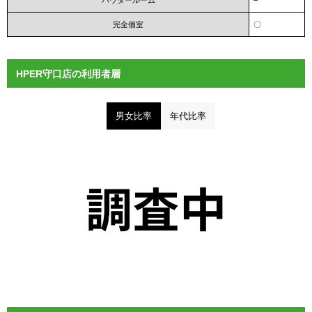
パウダールーム
–
完全個室
〇
HPER守口店の利用者層
男女比率
年代比率