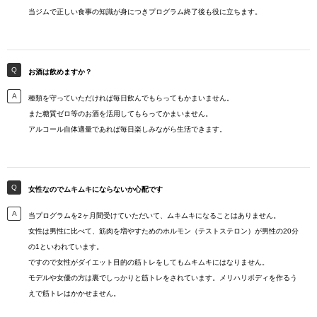
当ジムで正しい食事の知識が身につきプログラム終了後も役に立ちます。
お酒は飲めますか？
種類を守っていただければ毎日飲んでもらってもかまいません。
また糖質ゼロ等のお酒を活用してもらってかまいません。
アルコール自体適量であれば毎日楽しみながら生活できます。
女性なのでムキムキにならないか心配です
当プログラムを2ヶ月間受けていただいて、ムキムキになることはありません。
女性は男性に比べて、筋肉を増やすためのホルモン（テストステロン）が男性の20分
の1といわれています。
ですので女性がダイエット目的の筋トレをしてもムキムキにはなりません。
モデルや女優の方は裏でしっかりと筋トレをされています。メリハリボディを作るう
えで筋トレはかかせません。