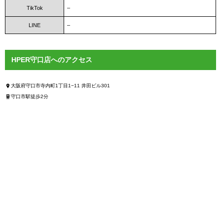
TikTok
–
LINE
–
HPER守口店へのアクセス
大阪府守口市寺内町1丁目1−11 井田ビル301
守口市駅徒歩2分