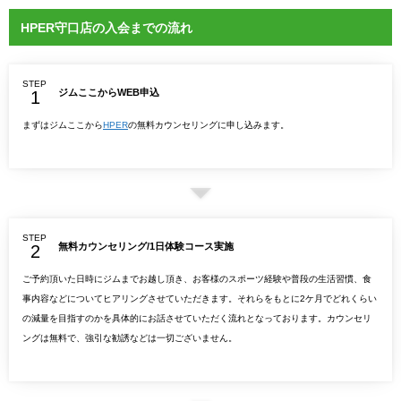
HPER守口店の入会までの流れ
STEP
ジムここからWEB申込
まずはジムここから
HPER
の無料カウンセリングに申し込みます。
STEP
無料カウンセリング/1日体験コース実施
ご予約頂いた日時にジムまでお越し頂き、お客様のスポーツ経験や普段の生活習慣、食
事内容などについてヒアリングさせていただきます。それらをもとに2ケ月でどれくらい
の減量を目指すのかを具体的にお話させていただく流れとなっております。カウンセリ
ングは無料で、強引な勧誘などは一切ございません。