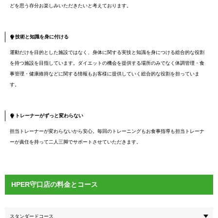
どを思う存分お楽しみいただきたいと考えております。
技術と知識を身に付ける
運動だけを目的とした施設ではなく、身体に関する実技と知識を身につける総合的な役割
を持つ施設を目指しています。ダイエットの機会を提供する場所のみでなく体調管理・食
事管理・健康維持などに関する情報もお客様に提供していく総合的な役割を担っていま
す。
トレーナーがずっと変わらない
担当トレーナーが変わらないから安心。毎回のトレーニングもお食事指導も担当トレーナ
ーが責任を持って二人三脚でサポートさせていただきます。
HPER守口店の料金とコース
スタンダードコース