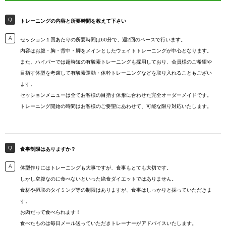
トレーニングの内容と所要時間を教えて下さい
セッション１回あたりの所要時間は60分で、週2回のペースで行います。
内容はお腹・胸・背中・脚をメインとしたウェイトトレーニングが中心となります。
また、ハイパーでは超時短の有酸素トレーニングも採用しており、会員様のご希望や
目指す体型を考慮して有酸素運動・体幹トレーニングなどを取り入れることもござい
ます。
セッションメニューは全てお客様の目指す体形に合わせた完全オーダーメイドです。
トレーニング開始の時間はお客様のご要望にあわせて、可能な限り対応いたします。
食事制限はありますか？
体型作りにはトレーニングも大事ですが、食事もとても大切です。
しかし空腹なのに食べないといった絶食ダイエットではありません。
食材や摂取のタイミング等の制限はありますが、食事はしっかりと採っていただきま
す。
お肉だって食べられます！
食べたものは毎日メール送っていただきトレーナーがアドバイスいたします。