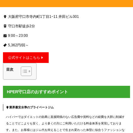
大阪府守口市寺内町1丁目1−11 井田ビル301
守口市駅徒歩2分
9:00～23:00
5,362円/回～
公式サイトはこちら
目次
HPER守口店のおすすめポイント
業界最安水準のプライベートジム
ハイパーではダイエットの効果に直接関係のない広告費や賃料などの経費を大胆に削減す
ることでどこよりも安く、より多くの方にご利用いただける料金体系を実現しておりま
す。また、お客様にはジム代を抑えることで生まれ変わった体型に似合うファッションな