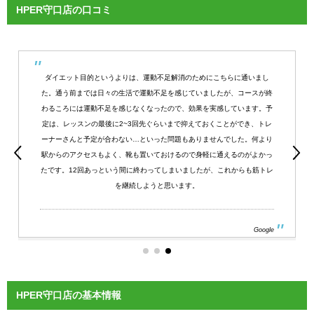
HPER守口店の口コミ
ダイエット目的というよりは、運動不足解消のためにこちらに通いまし
た。通う前までは日々の生活で運動不足を感じていましたが、コースが終
わるころには運動不足を感じなくなったので、効果を実感しています。予
定は、レッスンの最後に2~3回先ぐらいまで抑えておくことができ、トレ
ーナーさんと予定が合わない…といった問題もありませんでした。何より
駅からのアクセスもよく、靴も置いておけるので身軽に通えるのがよかっ
たです。12回あっという間に終わってしまいましたが、これからも筋トレ
を継続しようと思います。
Google
HPER守口店の基本情報