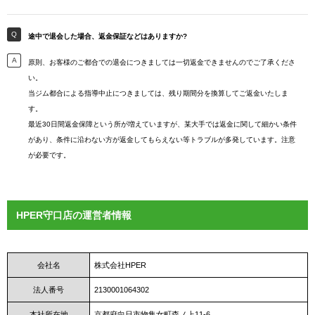
途中で退会した場合、返金保証などはありますか?
原則、お客様のご都合での退会につきましては一切返金できませんのでご了承くださ
い。
当ジム都合による指導中止につきましては、残り期間分を換算してご返金いたしま
す。
最近30日間返金保障という所が増えていますが、某大手では返金に関して細かい条件
があり、条件に沿わない方が返金してもらえない等トラブルが多発しています。注意
が必要です。
HPER守口店の運営者情報
会社名
株式会社HPER
法人番号
2130001064302
本社所在地
京都府向日市物集女町森ノ上11-6