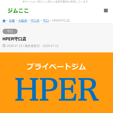
本サイトは一部のジム等から送客手数料を受領しています。
>
近畿
>
大阪府
>
守口市
>
守口
> HPER守口店
守口
HPER守口店
2026.07.13 / 最終更新日：2026.07.13