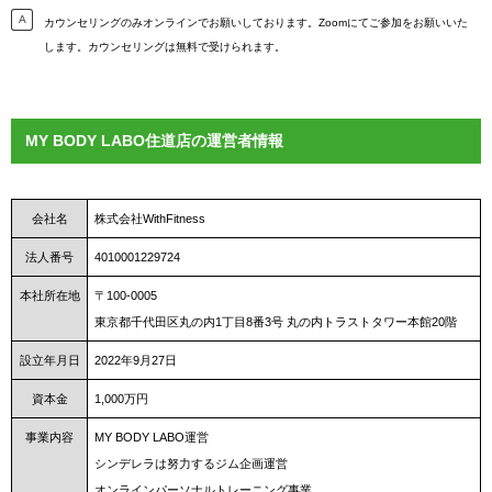
カウンセリングのみオンラインでお願いしております。Zoomにてご参加をお願いいた
します。カウンセリングは無料で受けられます。
MY BODY LABO住道店の運営者情報
会社名
株式会社WithFitness
法人番号
4010001229724
本社所在地
〒100-0005
東京都千代田区丸の内1丁目8番3号 丸の内トラストタワー本館20階
設立年月日
2022年9月27日
資本金
1,000万円
事業内容
MY BODY LABO運営
シンデレラは努力するジム企画運営
オンラインパーソナルトレーニング事業