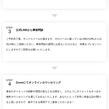
STEP
公式LINEから事前問診
ご予約完了後、サンクスメールが届きます。そのメールに載っているLINEのURLから公
式LINEにご登録ください。事前問診の質問にお答えいただけると、特典をプレゼントい
たしますのでご回答をお願いいたします。
STEP
Zoomにてオンラインカウンセリング
過去のダイエットの経験や理想の姿などをお聞きし、どのようにダイエットをすべきか
無料カウンセリングを通じてお伝えいたします。あなたにとって非常に有益な話が聞け
ると思いますので、集中できる環境下でご参加くださいませ！