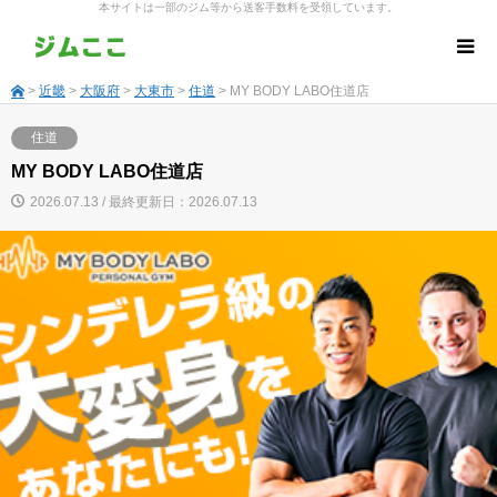
本サイトは一部のジム等から送客手数料を受領しています。
>
近畿
>
大阪府
>
大東市
>
住道
> MY BODY LABO住道店
住道
MY BODY LABO住道店
2026.07.13 / 最終更新日：2026.07.13