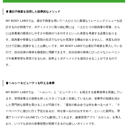
遺伝子検査を活用した効率的なメソッド
MY BODY LABOでは、遺伝子検査を用いて一人ひとりに最適なトレーニングメニューを設
計するのが特徴です。ボディメイクに取り組む際には、一人ひとりの筋肉量や骨量、さら
には栄養素の吸収のしやすさや筋肉のつきやすさといった体質を考慮する必要がありま
す。筋肉量や骨量などは普段の生活でなかなか意識する機会がありませんし、体質も自分
だけで正確に把握することは難しいです。MY BODY LABOでは遺伝子検査を導入している
ので、自分自身の身体を徹底的に理解できます。自分自身の身体にぴったりなトレーニン
グや食事管理を実現できるため、効率よくボディメイクを成功させることができるので
す。
ヘルシー＆ビューティを叶える食事
MY BODY LABOでは、「ヘルシー」と「ビューティー」を両立する食事指導を実施してい
ます。管理栄養士の資格を持ったスタッフも多く在籍しているため、栄養学の知識を活か
した専門的な指導を受けることが可能です。「週末の飲み会では何を食べるべき？」「テ
ーマパークに遊びに行く予定があるが、何を食べるのがおすすめ？」といった疑問も、専
属アドバイザーがLINEでいつでも解消してくれます。健康管理アプリ「カロミル」を導入
おり、いつでも自分の栄養状態が把握できるのも嬉しいポイントです。