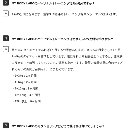
MY BODY LABOのパーソナルトレーニングは1回何分ですか？
1回45分間になります。通常3~4種目のトレーニングをマンツーマンで行います。
MY BODY LABOのパーソナルトレーニングはどれくらいで効果が出ますか？
数キロのダイエットであれば1ヶ月でも効果はあります。当ジムの目安として1ヶ月
2~4kgのダイエットを基準としています。逆にそれよりも痩せようとすると、健康的
に痩せることは難しくリバウンドの確率も上がります。希望の減量体重に合わせてど
れくらいの期間が必要か以下にまとめています。
・2~3kg：1ヶ月間
・4~6kg：2ヶ月間
・7~12kg：3ヶ月間
・12~15kg：4ヶ月間
・15kg以上：6ヶ月間
MY BODY LABOのカウンセリングはどこで受ければ良いでしょうか？