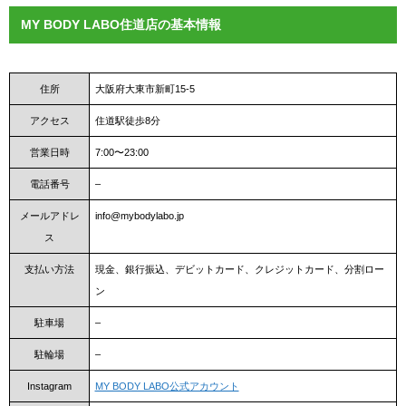
MY BODY LABO住道店の基本情報
住所
大阪府大東市新町15-5
アクセス
住道駅徒歩8分
営業日時
7:00〜23:00
電話番号
–
メールアドレ
info@mybodylabo.jp
ス
支払い方法
現金、銀行振込、デビットカード、クレジットカード、分割ロー
ン
駐車場
–
駐輪場
–
Instagram
MY BODY LABO公式アカウント