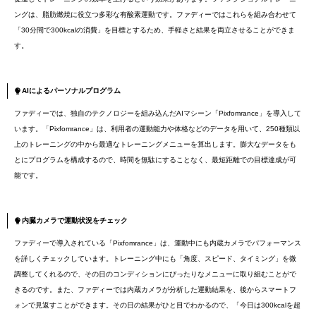
ングは、脂肪燃焼に役立つ多彩な有酸素運動です。ファディーではこれらを組み合わせて
「30分間で300kcalの消費」を目標とするため、手軽さと結果を両立させることができま
す。
AIによるパーソナルプログラム
ファディーでは、独自のテクノロジーを組み込んだAIマシーン「Pixfomrance」を導入して
います。「Pixfomrance」は、利用者の運動能力や体格などのデータを用いて、250種類以
上のトレーニングの中から最適なトレーニングメニューを算出します。膨大なデータをも
とにプログラムを構成するので、時間を無駄にすることなく、最短距離での目標達成が可
能です。
内臓カメラで運動状況をチェック
ファディーで導入されている「Pixfomrance」は、運動中にも内蔵カメラでパフォーマンス
を詳しくチェックしています。トレーニング中にも「角度、スピード、タイミング」を微
調整してくれるので、その日のコンディションにぴったりなメニューに取り組むことがで
きるのです。また、ファディーでは内蔵カメラが分析した運動結果を、後からスマートフ
ォンで見返すことができます。その日の結果がひと目でわかるので、「今日は300kcalを超