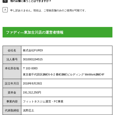
他の店舗に通うことはできますか？
申し訳ありません。現在は、ご登録店舗のみのご使用が可能です。
ファディ―東加古川店の運営者情報
会社名
株式会社FURDI
法人番号
3010001194515
本社所在地
〒102-0083
東京都千代田区麹町6-6-2 番町麹町ビルディング WeWork麹町4F
設立年月日
2018年8月28日
資本金
191,312,250円
事業内容
フィットネスジム運営・FC事業
代表取締役
浅野忍土