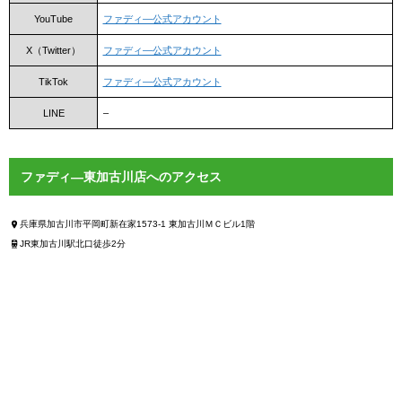
YouTube
ファディ―公式アカウント
X（Twitter）
ファディ―公式アカウント
TikTok
ファディ―公式アカウント
LINE
–
ファディ―東加古川店へのアクセス
兵庫県加古川市平岡町新在家1573-1 東加古川ＭＣビル1階
JR東加古川駅北口徒歩2分