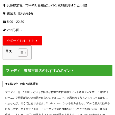
兵庫県加古川市平岡町新在家1573-1 東加古川ＭＣビル1階
東加古川駅徒歩2分
5:00～22:30
256円/回～
公式サイトはこちら
目次
ファディ―東加古川店のおすすめポイント
1回30分！時短✕結果重視
ファディーは、1回30分という手軽さが特徴の女性専用フィットネスジムです。「1回のト
レーニング時間が短いと効果が出ないのでは……？」と思われる方もいらっしゃるかもし
れませんが、そうではありません。2つのトレーニングを組み合わせ、30分で最大の効果を
目指します。エクササイズは、トレーニング前に身体をほぐしてケガを防ぐほか、血行を
促進してトレーニングの効率を上げるという効果があります。ファンクショナルトレーニ