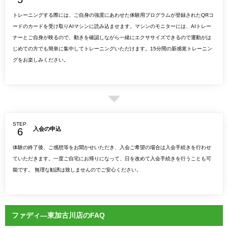
トレーニングする際には、ご自身の強度にあわせた体験用プログラムが登録されたQRコ
ードのカードを受け取りAIマシンに読み込ませます。マシンのモニターには、AIトレー
ナーとご自身が映るので、動きを確認しながら一緒にエクササイズできるので運動がは
じめての方でも簡単に集中してトレーニングいただけます。15分間の新感覚トレーニン
グをお楽しみください。
STEP
入会の申込
体験の終了後、ご感想等をお聞かせいただき、入会ご希望の場合は入会手続きを行わせ
ていただきます。一度ご自宅にお帰りになって、日を改めて入会手続きを行うことも可
能です。 無理な勧誘は致しませんのでご安心ください。
ファディ―東加古川店のFAQ