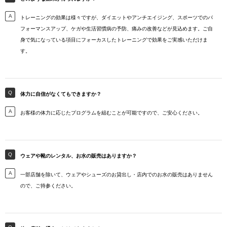
トレーニングの効果は様々ですが、ダイエットやアンチエイジング、スポーツでのパ
フォーマンスアップ、ケガや生活習慣病の予防、痛みの改善などが見込めます。ご自
身で気になっている項目にフォーカスしたトレーニングで効果をご実感いただけま
す。
体力に自信がなくてもできますか？
お客様の体力に応じたプログラムを組むことが可能ですので、ご安心ください。
ウェアや靴のレンタル、お水の販売はありますか？
一部店舗を除いて、ウェアやシューズのお貸出し・店内でのお水の販売はありません
ので、ご持参ください。