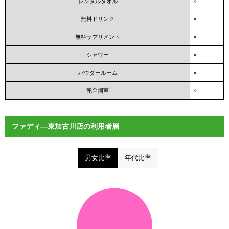
レンタルタオル
×
無料ドリンク
×
無料サプリメント
×
シャワー
×
パウダールーム
×
完全個室
×
ファディ―東加古川店の利用者層
男女比率
年代比率