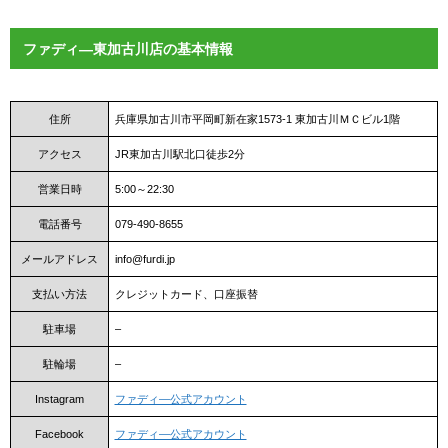
ファディ―東加古川店の基本情報
住所
兵庫県加古川市平岡町新在家1573-1 東加古川ＭＣビル1階
アクセス
JR東加古川駅北口徒歩2分
営業日時
5:00～22:30
電話番号
079-490-8655
メールアドレス
info@furdi.jp
支払い方法
クレジットカード、口座振替
駐車場
–
駐輪場
–
Instagram
ファディ―公式アカウント
Facebook
ファディ―公式アカウント