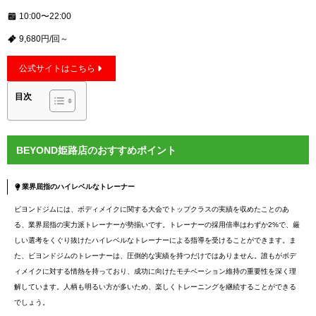
10:00〜22:00
9,680円/回～
公式サイトはこちら
目次
BEYOND姫路店のおすすめポイント
業界屈指のハイレベルなトレーナー
ビヨンドジムには、ボディメイクに関する大会でトップクラスの実績を収めたことのあ
る、業界屈指の実力派トレーナーが勢揃いです。トレーナーの採用倍率はわずか2%で、厳
しい選考をくぐり抜けたハイレベルなトレーナーによる指導を受けることができます。ま
た、ビヨンドジムのトレーナーは、圧倒的な実績を持つだけではありません。誰もがボデ
ィメイクに対する情熱を持っており、成功に向けたモチベーション維持の重要性を深く理
解しています。人柄も明るい方が多いため、楽しくトレーニングを継続することができる
でしょう。