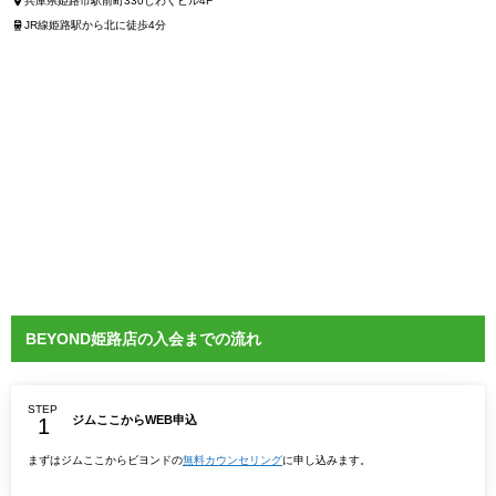
兵庫県姫路市駅前町330しわくビル4F
JR線姫路駅から北に徒歩4分
BEYOND姫路店の入会までの流れ
STEP
ジムここからWEB申込
まずはジムここからビヨンドの
無料カウンセリング
に申し込みます。