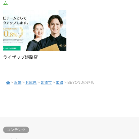
ム
ライザップ姫路店
>
近畿
>
兵庫県
>
姫路市
>
姫路
> BEYOND姫路店
コンテンツ