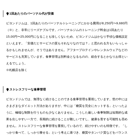
1回あたりのパーソナル代が安価
ビヨンドジムは、1回あたりのパーソナルトレーニングにかかる費用が8,250円〜9,680円
（※）と、非常にリーズナブルです。パーソナルジムのトレーニング料金は1回あたり
15,00円〜25,000円になることも珍しくないため、ビヨンドジムはかなり手頃な価格設定
といえます。「安価だとサービスの質もそれなりなのでは？」と思われる方もいらっしゃ
るかもしれませんが、そうではありません。アフタープロテインやレンタルウェアなどの
サービスも充実しています。食事管理は別料金となるものの、総合するとかなりお得とい
えるでしょう。
※札幌店を除く
ストレスフリーな食事管理
ビヨンドジムでは、無理なく続けることのできる食事管理を重視しています。世の中には
さまざまなダイエット方法がありますが、中には「糖質を完全にカットする」といったよ
うに、極端な制限を行うものも少なくありません。こうした厳しい食事制限は短期的な成
果を出しやすい一方で、長期的に続けることが難しいですし、健康を害する可能性も否め
ません。ストレスフリーな食事管理を重視しているので、続けやすいのも特徴です。「し
っかり食べて、しっかり痩せる」という考えに基づき、糖質やタンパク質などをバランス