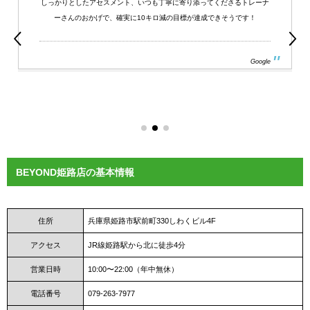
しっかりとしたアセスメント、いつも丁寧に寄り添ってくださるトレーナ
ーさんのおかげで、確実に10キロ減の目標が達成できそうです！
Google
BEYOND姫路店の基本情報
住所
兵庫県姫路市駅前町330しわくビル4F
アクセス
JR線姫路駅から北に徒歩4分
営業日時
10:00〜22:00（年中無休）
電話番号
079-263-7977