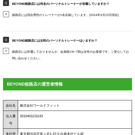
BEYOND姫路店には何名のパーソナルトレーナーが在籍していますか？
姫路店には現在男性のトレーナーが1名在籍しています。(2024年3月15日現在)
BEYOND姫路店には女性のパーソナルトレーナーはいますか？
姫路店には所属しておりませんが、会員様の6~7割は女性のお客様です。ご安心してお
問い合わせください。
BEYOND姫路店の運営者情報
会社名
株式会社ワールドフィット
法人番
2010401131143
号
本社所
東京都渋谷区富ヶ谷1-37-5 白寿本社ビル4F