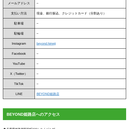
メールアドレス
–
支払い方法
現金、銀行振込、クレジットカード（分割あり）
駐車場
–
駐輪場
–
Instagram
beyond.himeji
Facebook
–
YouTube
–
X（Twitter）
–
TikTok
–
LINE
BEYOND姫路店
BEYOND姫路店へのアクセス