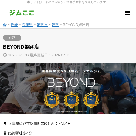
本サイトは一部のジム等から送客手数料を受領しています。
>
近畿
>
兵庫県
>
姫路市
>
姫路
> BEYOND姫路店
姫路
BEYOND姫路店
2026.07.13 / 最終更新日：2026.07.13
兵庫県姫路市駅前町330しわくビル4F
姫路駅徒歩4分