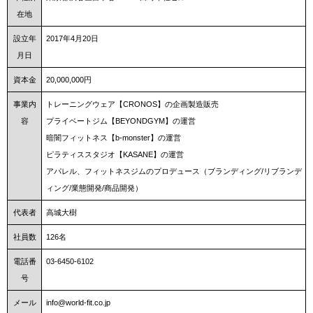
在地
設立年
2017年4月20日
月日
資本金
20,000,000円
事業内
トレーニングウェア【CRONOS】の企画製造販売
容
プライベートジム【BEYONDGYM】の運営
暗闇フィットネス【b-monster】の運営
ピラティススタジオ【KASANE】の運営
アパレル、フィットネスジムのプロデュース（ブランディング/リブランデ
ィング/業態開発/商品開発）
代表者
高城大樹
社員数
126名
電話番
03-6450-6102
号
メール
info@world-fit.co.jp