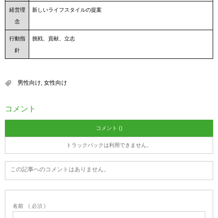
経営理
新しいライフスタイルの提案
念
行動指
挑戦、貢献、立志
針
男性向け
,
女性向け
コメント
コメント ()
トラックバックは利用できません。
この記事へのコメントはありません。
名前
( 必須 )