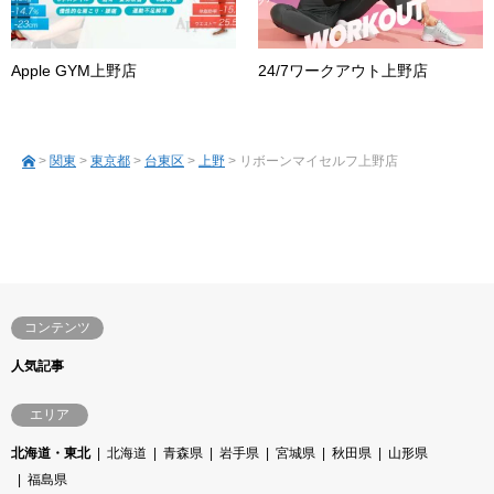
Apple GYM上野店
24/7ワークアウト上野店
>
関東
>
東京都
>
台東区
>
上野
> リボーンマイセルフ上野店
コンテンツ
人気記事
エリア
北海道・東北
北海道
青森県
岩手県
宮城県
秋田県
山形県
福島県