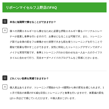
リボーンマイセルフ上野店のFAQ
本当に短期間で痩せることができますか？
個々の消費エネルギーから痩せるために必要な摂取エネルギー量をパーソナルトレー
ナーが提案し食事を行いますので、お痩せになることは可能です。また、トレーニン
グ面では全身の筋をフル稼働させた状態で大きな筋を使うトレーニングを行うことで
最短で筋量を増やすことができます。女性に特化したトレーニングデザインでボディ
メイクも実現可能です。食事とトレーニングのかけ合わせをお一人お一人のライフス
タイルに合わせて行う、完全オーダーメイドのプログラムをご実感くださいませ。
どれくらい効果を実感できますか？
個人差はありますが、トレーニング開始から3～4週間から体の変化を感じられます。1
ヶ月で現在の体重の5％減を目安にトレーニングと食事を行いますので、体重減の変化
は1ヶ月ほどで感じていただけます。※個人差がございます。