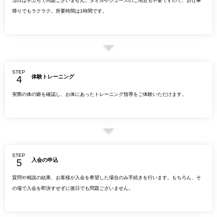
当日は手ぶらで問題ございません。タオルやシューズのご用意も不要ですので、お仕事
帰りでもラクラク。所要時間は1時間です。
STEP
体験トレーニング
実際の体の癖を確認し、お体にあったトレーニング指導をご体験いただけます。
STEP
入会の申込
質問や相談の結果、お客様が入会を希望した場合のみ手続きを行います。もちろん、そ
の場で入会を即決すせずに後日でも問題ございません。