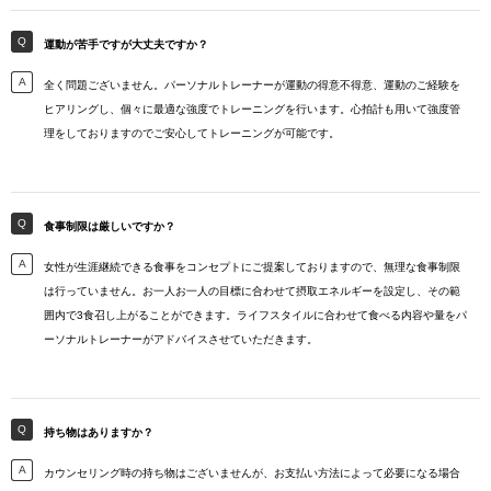
運動が苦手ですが大丈夫ですか？
全く問題ございません。パーソナルトレーナーが運動の得意不得意、運動のご経験を
ヒアリングし、個々に最適な強度でトレーニングを行います。心拍計も用いて強度管
理をしておりますのでご安心してトレーニングが可能です。
食事制限は厳しいですか？
女性が生涯継続できる食事をコンセプトにご提案しておりますので、無理な食事制限
は行っていません。お一人お一人の目標に合わせて摂取エネルギーを設定し、その範
囲内で3食召し上がることができます。ライフスタイルに合わせて食べる内容や量をパ
ーソナルトレーナーがアドバイスさせていただきます。
持ち物はありますか？
カウンセリング時の持ち物はございませんが、お支払い方法によって必要になる場合