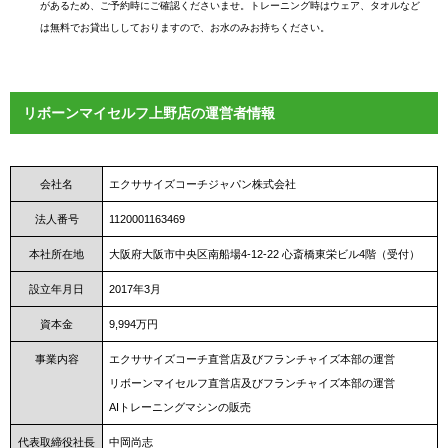
があるため、ご予約時にご確認くださいませ。トレーニング時はウェア、タオルなど
は無料でお貸出ししておりますので、お水のみお持ちください。
リボーンマイセルフ上野店の運営者情報
会社名
エクササイズコーチジャパン株式会社
法人番号
1120001163469
本社所在地
大阪府大阪市中央区南船場4-12-22 心斎橋東栄ビル4階（受付）
設立年月日
2017年3月
資本金
9,994万円
事業内容
エクササイズコーチ直営店及びフランチャイズ本部の運営
リボーンマイセルフ直営店及びフランチャイズ本部の運営
AIトレーニングマシンの販売
代表取締役社長
中岡尚志