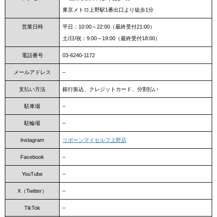
東京メトロ上野駅1番出口より徒歩1分
営業日時
平日：10:00～22:00（最終受付21:00）
土/日/祝：9:00～19:00（最終受付18:00）
電話番号
03-6240-1172
メールアドレス
–
支払い方法
銀行振込、クレジットカード、分割払い
駐車場
–
駐輪場
–
Instagram
リボーンマイセルフ上野店
Facebook
–
YouTube
–
X（Twitter）
–
TikTok
–