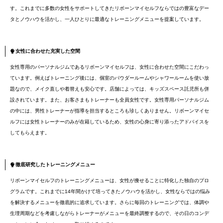
す。これまでに多数の女性をサポートしてきたリボーンマイセルフならではの豊富なデー
タとノウハウを活かし、一人ひとりに最適なトレーニングメニューを提案しています。
女性に合わせた充実した空間
女性専用のパーソナルジムであるリボーンマイセルフは、女性に合わせた空間にこだわっ
ています。例えばトレーニング後には、個室のパウダールームやシャワールームを使い放
題なので、メイク直しや着替えも安心です。店舗によっては、キッズスペース託児所も併
設されています。また、お客さまもトレーナーも全員女性です。女性専用パーソナルジム
の中には、男性トレーナーが指導を担当するところも珍しくありません。リボーンマイセ
ルフには女性トレーナーのみが在籍しているため、女性の心身に寄り添ったアドバイスを
してもらえます。
徹底研究したトレーニングメニュー
リボーンマイセルフのトレーニングメニューは、女性が痩せることに特化した独自のプロ
グラムです。これまでに14年間かけて培ってきたノウハウを活かし、女性ならではの悩み
を解決するメニューを徹底的に追求しています。さらに毎回のトレーニングでは、体調や
生理周期などを考慮しながらトレーナーがメニューを最終調整するので、その日のコンデ