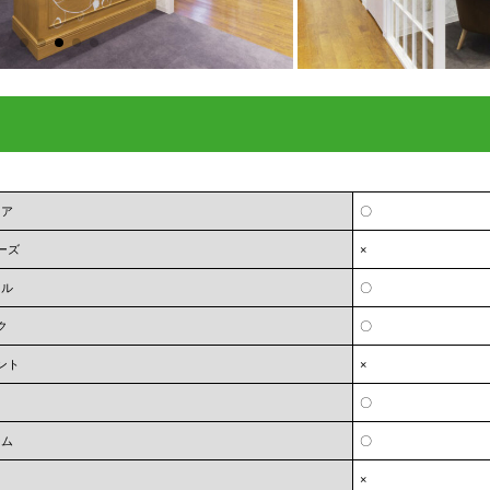
ェア
〇
ーズ
×
オル
〇
ク
〇
ント
×
〇
ーム
〇
×