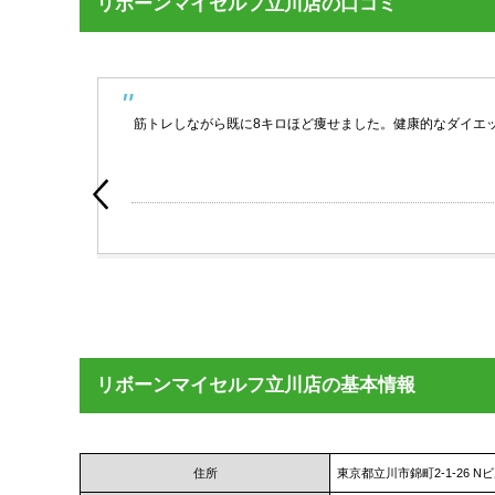
リボーンマイセルフ立川店の口コミ
らえ
筋トレしながら既に8キロほど痩せました。健康的なダイエ
かる
oogle
リボーンマイセルフ立川店の基本情報
住所
東京都立川市錦町2-1-26 N