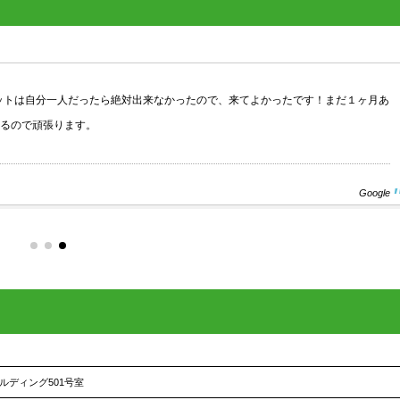
ットは自分一人だったら絶対出来なかったので、来てよかったです！まだ１ヶ月あ
るので頑張ります。
Google
ビルディング501号室