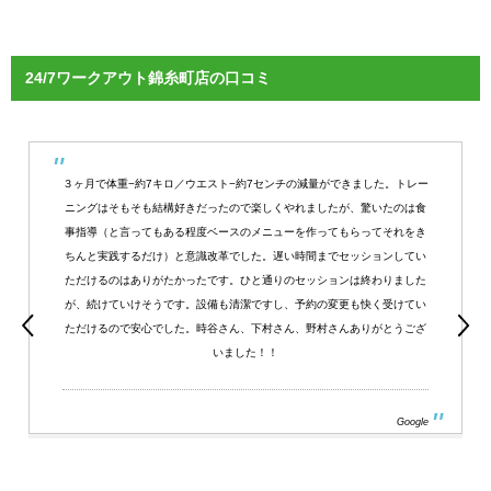
24/7ワークアウト錦糸町店の口コミ
３ヶ月で体重−約7キロ／ウエスト−約7センチの減量ができました。トレー
ニングはそもそも結構好きだったので楽しくやれましたが、驚いたのは食
事指導（と言ってもある程度ベースのメニューを作ってもらってそれをき
ちんと実践するだけ）と意識改革でした。遅い時間までセッションしてい
ただけるのはありがたかったです。ひと通りのセッションは終わりました
が、続けていけそうです。設備も清潔ですし、予約の変更も快く受けてい
ただけるので安心でした。時谷さん、下村さん、野村さんありがとうござ
いました！！
Google