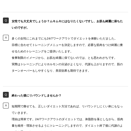
女性でも大丈夫でしょうか？ムキムキにはなりたくないですし、お肌も綺麗に保ちた
いのですが。
多くの女性にこれまでにも24/7ワークアウトでダイエットを体験いただました。
目標に合わせてトレーニングメニューを決定しますので、必要な筋肉をつけ綺麗に痩
せるためのトレーニングをご提供いたします。
食事制限のイメージから、お肌を綺麗に保てないのでは、とも思われがちです。
実際はトレーニングによりホルモンの分泌がよくなり、代謝も上がりますので、肌の
ターンオーバーもしやすくなり、美容効果も期待できます。
終わった後にリバウンドしませんか？
短期間で痩せても、正しいダイエット方法であれば、リバウンドしにくい体にもなっ
ていきます。
理由は簡単です。24/7ワークアウトのダイエットでは、体脂肪を落としながら、筋肉
量を維持・増加させるようにトレーニングしますので、ダイエット終了後に代謝のよ