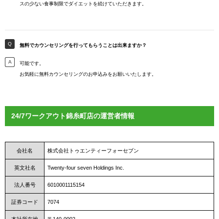
スの少ない食事制限でダイエットを続けていただきます。
無料でカウンセリングを行ってもらうことは出来ますか？
可能です。
お気軽に無料カウンセリングのお申込みをお願いいたします。
24/7ワークアウト錦糸町店の運営者情報
会社名
株式会社トゥエンティーフォーセブン
英文社名
Twenty-four seven Holdings Inc.
法人番号
6010001115154
証券コード
7074
本社所在地
〒140-0002