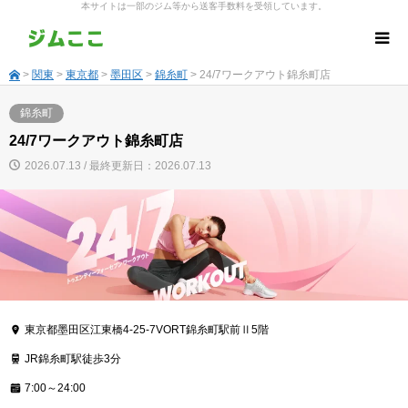
本サイトは一部のジム等から送客手数料を受領しています。
>
関東
>
東京都
>
墨田区
>
錦糸町
> 24/7ワークアウト錦糸町店
錦糸町
24/7ワークアウト錦糸町店
2026.07.13 / 最終更新日：2026.07.13
東京都墨田区江東橋4-25-7VORT錦糸町駅前Ⅱ5階
JR錦糸町駅徒歩3分
7:00～24:00