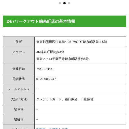
24/7ワークアウト錦糸町店の基本情報
住所
東京都墨田区江東橋4-25-7VORT錦糸町駅前Ⅱ5階
アクセス
JR錦糸町駅徒歩3分
東京メトロ半蔵門線錦糸町駅徒歩3分
営業日時
7:00～24:00
電話番号
0120-005-247
メールアドレス
–
支払い方法
クレジットカード、銀行振込、口座振替
駐車場
–
駐輪場
–