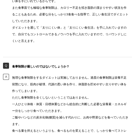
い体を手にいれているからです。
また食事面でも極端な食事制限は、カロリー不足を招き脂肪の溜まりやすい状況を作
ることもあるため、必要な分をしっかり3食食べる指導で、正しい食生活でダイエット
していただきます。
ダイエットを通して「太りにくい体」と「太りにくい食生活」を手に入れていますの
で、自分でもコントロールできるノウハウを手に入れていますので、リバウンドしに
くいと言えます。
食事制限が厳しいのではないでしょうか？
無理な食事制限をするダイエットは実施しておりません。過度の食事制限は栄養不足
状態になり、筋肉が破壊、代謝の悪い体を作り、体脂肪を貯めやすい太りやすい体を
作ってしまいます。
ただし食事制限を全くしないということではありません。
一人ひとり体格・体質・目標体重などから総合的に判断した必要な栄養素・エネルギ
ー分をしっかり食べていただきます。
ご飯やパンなどの炭水化物(糖質)を減らす代わりに、お肉や野菜などを食べていただき
ます。
食べる量を抑えるというよりも、食べるものを変えることで、しっかり食べてストレ