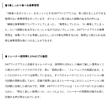
3食しっかり食べる食事管理
「3食食べるダイエット」をモットーとする24/7ワークアウトは、長く続けることのできる
無理のない食事管理を行っています。ダイエットに取り組んだ経験のある方の中には、
「極端な食事制限でリバウンドしてしまった」「無理をしていたら、つい暴食してしまっ
た」という経験がある方もいらっしゃるのではないでしょうか。24/7ワークアウトの食事
管理は、栄養バランスを考慮しながらしっかり3食を摂取するため、無理なく続けられる自
然な食事習慣を身につけることができます。
トレーナー採用率3.13%のプロ集団
24/7ワークアウトに在籍するトレーナーは、採用率3.13%という極めて厳しい選考をくぐ
り抜けたボディメイクのプロです。単に「筋肉が多い」「トレーニングの知識がある」と
いうだけのトレーナーは採用していません。すべてのトレーナーにコミュニケーション能
力試験の受験を課しており、店舗で指導にあたるトレーナーはこのコミュニケーション能
力試験に合格した者のみです。実際、24/7ワークアウトには「トレーナーがいたから続け
られた」「明るく楽しい指導だった」といったように、トレーナーの雰囲気や能力を高く
評価する声が寄せられています。