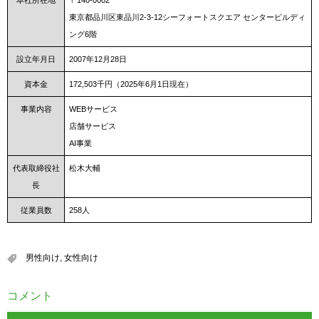
東京都品川区東品川2-3-12シーフォートスクエア センタービルディ
ング6階
設立年月日
2007年12月28日
資本金
172,503千円（2025年6月1日現在）
事業内容
WEBサービス
店舗サービス
AI事業
代表取締役社
松木大輔
長
従業員数
258人
男性向け
,
女性向け
コメント