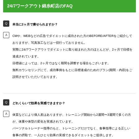
24/7ワークアウト錦糸町店のFAQ
本当に2ヶ月で痩せられますか？
CMや、WEBなどの広告でダイエットに成功された方のBEFORE/AFTERをご紹介して
おりますが、写真加工などは一切行っておりません。
実際に24/7ワークアウトでダイエットに取り組まれた方のほとんどが、2ヶ月で目標を
達成されています。
目標値によっては、2ヶ月ではなく期間を調整する場合もございます。
無料カウンセリングにて、成功事例をもとに目標達成のためのプラン(期間・内容)をご
説明させていただいております。
どれくらいで効果を実感できますか？
体質などにより個人差はありますが、トレーニング開始から2週間〜3週間で多くの方
が、体重や体型の変化を実感されています。
パーソナルトレーナー指導のもと、トレーニングだけでなく、食事指導による正しい
食事の摂取で、一人ひとり効果の実感できるダイエットをご提供します。