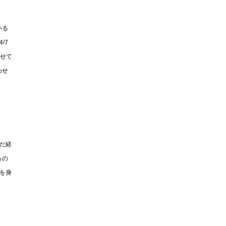
いる
/7
わせて
わせ
だ経
るの
を身