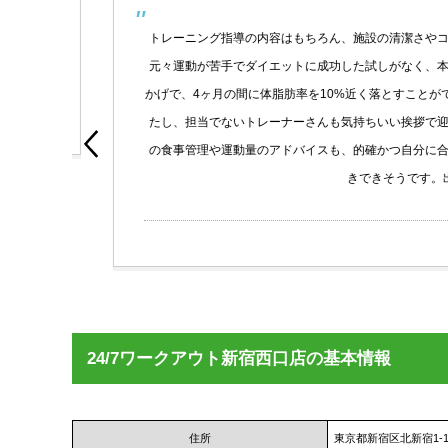
出来
トレーニング指導の内容はもちろん、施設の清潔さやコロナ
元々運動が苦手でダイエットに成功した試しがなく、本当に
かげで、4ヶ月の間に体脂肪率を10%近く落とすことがで
たし、担当でないトレーナーさんも気持ちいい挨拶で迎えて
oogle
の食事管理や運動量のアドバイスも、的確かつ自分に合った
きできそうです。出会
24/7ワークアウト新宿西口店の基本情報
住所
東京都新宿区北新宿1-1