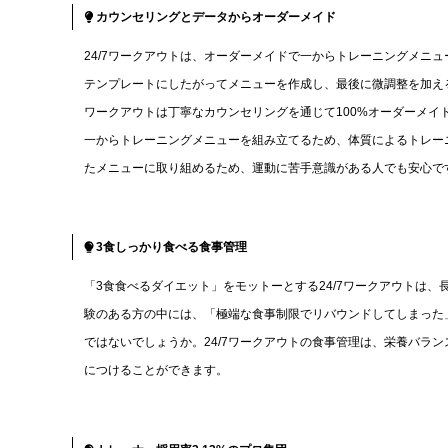
カウンセリングとデータからオーダーメイド
24/7ワークアウトは、オーダーメイドで一からトレーニングメニ
テンプレートにしたがってメニューを作成し、最後に微調整を加える
ワークアウトは丁寧なカウンセリングを通じて100%オーダーメ
一からトレーニングメニューを組み立てるため、体質によるトレー
たメニューに取り組めるため、運動に苦手意識がある人でも安心で
3食しっかり食べる食事管理
「3食食べるダイエット」をモットーとする24/7ワークアウトは
験のある方の中には、「極端な食事制限でリバウンドしてしまった
ではないでしょうか。24/7ワークアウトの食事管理は、栄養バラ
につけることができます。