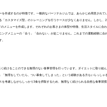
ューを作成するのが特徴です。一般的なパーソナルジムでは、あらかじめ用意されて
「カスタマイズ型」のトレーニングを行うケースが少なくありません。しかし、24
イドのメニューを作成します。それぞれのお客さまの体型や特徴、生活スタイルに合
ニングメニューの「合う」「合わない」が起こりません。これまでの運動経験に合
す。
、長く続けることのできる無理のない食事管理を行っています。ダイエットに取り組ん
」「無理をしていたら、つい暴食してしまった」という経験がある方もいらっしゃ
ンスを考慮しながらしっかり3食を摂取するため、無理なく続けられる自然な食事習慣