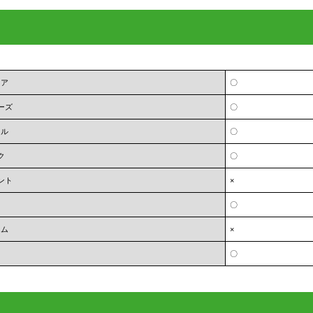
ェア
〇
ーズ
〇
オル
〇
ク
〇
ント
×
〇
ーム
×
〇