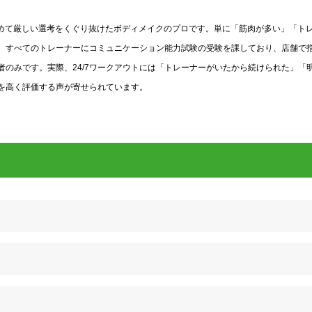
う極めて厳しい選考をくぐり抜けたボディメイクのプロです。単に「筋肉が多い」「ト
。すべてのトレーナーにコミュニケーション能力試験の受験を課しており、店舗で
のみです。実際、24/7ワークアウトには「トレーナーがいたから続けられた」「
を高く評価する声が寄せられています。