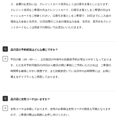
２、会費のお支払いは、クレジットカード決済もしくは口座引き落としになります。
クレジット決済をご希望の方はクレジットカード、口座引き落としをご希望の方はキ
ャッシュカードをご持参ください。口座引き落としをご希望で、10日までにご入会の
場合は入会金と当月分。11日以降のご入会の場合は入会金、当月分、翌月分をクレジ
ットカードもしくは現金での前払いでお支払いいただきます。
品川店の予約状況はどんな感じですか？
平日の夜（18：00～）、土日祝日の午前中が比較的予約が埋まりやすくなっておりま
す。ただ次月予約可能日の25日から数日の間に事前にご予約いただければ、ご希望の
時間帯を確保しやすい状態です。また比較的空いている日中のお時間帯には、お得に
通えるデイプランもご用意しております。
品川店に女性コーチはいますか？
女性コーチは在籍しております。女性のお客様は女性コーチの指名も可能となります
ので、ご希望の際はお気軽にお申し付けください。