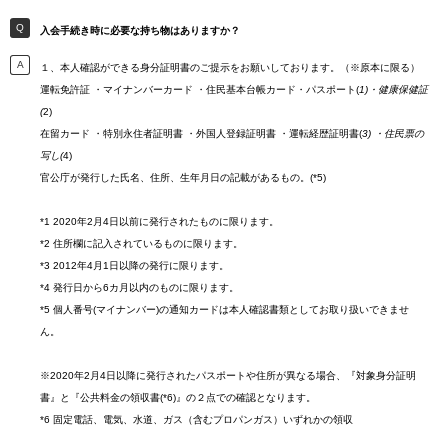
入会手続き時に必要な持ち物はありますか？
１、本人確認ができる身分証明書のご提示をお願いしております。（※原本に限る）
運転免許証 ・マイナンバーカード ・住民基本台帳カード・パスポート(
1)・健康保健証
(
2)
在留カード ・特別永住者証明書 ・外国人登録証明書 ・運転経歴証明書(
3) ・住民票の
写し(
4)
官公庁が発行した氏名、住所、生年月日の記載があるもの。(*5)
*1 2020年2月4日以前に発行されたものに限ります。
*2 住所欄に記入されているものに限ります。
*3 2012年4月1日以降の発行に限ります。
*4 発行日から6カ月以内のものに限ります。
*5 個人番号(マイナンバー)の通知カードは本人確認書類としてお取り扱いできませ
ん。
※2020年2月4日以降に発行されたパスポートや住所が異なる場合、『対象身分証明
書』と『公共料金の領収書(*6)』の２点での確認となります。
*6 固定電話、電気、水道、ガス（含むプロパンガス）いずれかの領収