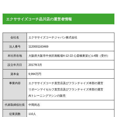
エクササイズコーチ品川店の運営者情報
会社名
エクササイズコーチジャパン株式会社
法人番号
1120001163469
本社所在地
大阪府大阪市中央区南船場4-12-22 心斎橋東栄ビル4階（受付）
設立年月日
2017年3月
資本金
9,994万円
事業内容
エクササイズコーチ直営店及びフランチャイズ本部の運営
リボーンマイセルフ直営店及びフランチャイズ本部の運営
AIトレーニングマシンの販売
代表取締役社長
中岡尚志
従業員数
110人