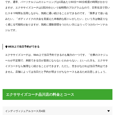
です。通常、パーソナルジムのトレーニングは1回あたり60分〜90分程度の時間がかかり
ますが、エクササイズコーチは1回20分という短時間のプログラムなので、日常生活で空い
たスキマ時間を活用しながら、気軽に通い続けることができるのです。「限界まで追い込
みたい」「ボディメイクの大会を見据えた本格的な筋トレがしたい」という方は物足りな
く感じる可能性がありますが、気軽に運動習慣をつけたい方にはうってつけのパーソナル
ジムです。
WEB上で当日予約ができる
エクササイズコーチは、Web上で当日予約できるのも魅力の一つです。「仕事のスケジュ
ールが不定期で、来館できる日が直前にならないとわからない」といった方も、エクササ
イズコーチなら無理なく続けることができます。ただし、空きがなければ当日予約はでき
ません。店舗によっては当日だと予約が埋まりがちなケースもあるため注意しましょう。
エクササイズコーチ品川店の料金とコース
インディヴィジュアルコース月4回