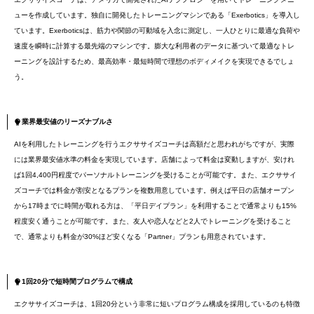
ューを作成しています。独自に開発したトレーニングマシンである「Exerbotics」を導入し
ています。Exerboticsは、筋力や関節の可動域を入念に測定し、一人ひとりに最適な負荷や
速度を瞬時に計算する最先端のマシンです。膨大な利用者のデータに基づいて最適なトレ
ーニングを設計するため、最高効率・最短時間で理想のボディメイクを実現できるでしょ
う。
業界最安値のリーズナブルさ
AIを利用したトレーニングを行うエクササイズコーチは高額だと思われがちですが、実際
には業界最安値水準の料金を実現しています。店舗によって料金は変動しますが、安けれ
ば1回4,400円程度でパーソナルトレーニングを受けることが可能です。また、エクササイ
ズコーチでは料金が割安となるプランを複数用意しています。例えば平日の店舗オープン
から17時までに時間が取れる方は、「平日デイプラン」を利用することで通常よりも15%
程度安く通うことが可能です。また、友人や恋人などと2人でトレーニングを受けること
で、通常よりも料金が30%ほど安くなる「Partner」プランも用意されています。
1回20分で短時間プログラムで構成
エクササイズコーチは、1回20分という非常に短いプログラム構成を採用しているのも特徴