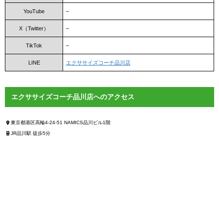
YouTube
–
X（Twitter）
–
TikTok
–
LINE
エクササイズコーチ品川店
エクササイズコーチ品川店へのアクセス
東京都港区高輪4-24-51 NAMICS品川ビル1階
JR品川駅 徒歩5分