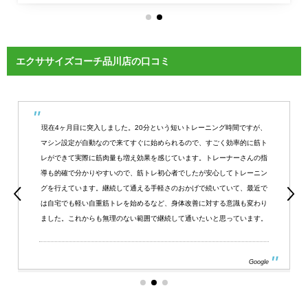
エクササイズコーチ品川店の口コミ
現在4ヶ月目に突入しました。20分という短いトレーニング時間ですが、
マシン設定が自動なので来てすぐに始められるので、すごく効率的に筋ト
レができて実際に筋肉量も増え効果を感じています。トレーナーさんの指
導も的確で分かりやすいので、筋トレ初心者でしたが安心してトレーニン
グを行えています。継続して通える手軽さのおかげで続いていて、最近で
は自宅でも軽い自重筋トレを始めるなど、身体改善に対する意識も変わり
ました。これからも無理のない範囲で継続して通いたいと思っています。
Google