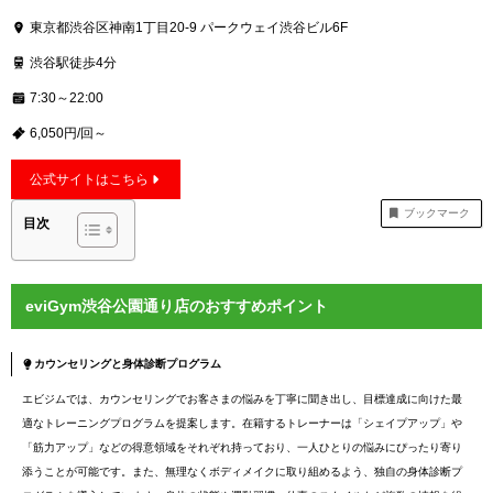
東京都渋谷区神南1丁目20-9 パークウェイ渋谷ビル6F
渋谷駅徒歩4分
7:30～22:00
6,050円/回～
公式サイトはこちら
ブックマーク
目次
eviGym渋谷公園通り店のおすすめポイント
カウンセリングと身体診断プログラム
エビジムでは、カウンセリングでお客さまの悩みを丁寧に聞き出し、目標達成に向けた最
適なトレーニングプログラムを提案します。在籍するトレーナーは「シェイプアップ」や
「筋力アップ」などの得意領域をそれぞれ持っており、一人ひとりの悩みにぴったり寄り
添うことが可能です。また、無理なくボディメイクに取り組めるよう、独自の身体診断プ