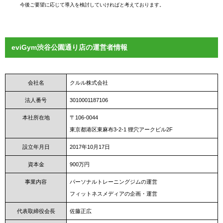
今後ご要望に応じて導入を検討していければと考えております。
eviGym渋谷公園通り店の運営者情報
会社名
クルル株式会社
法人番号
3010001187106
本社所在地
〒106-0044
東京都港区東麻布3-2-1 狸穴アークビル2F
設立年月日
2017年10月17日
資本金
900万円
事業内容
パーソナルトレーニングジムの運営
フィットネスメディアの企画・運営
代表取締役会長
佐藤正広