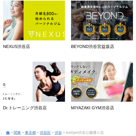
NEXUS渋谷店
BEYOND渋谷宮益坂店
Dr.トレーニング渋谷店
MIYAZAKI GYM渋谷店
>
関東
>
東京都
>
渋谷区
>
渋谷
> eviGym渋谷公園通り店