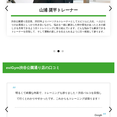
山浦 奨平トレーナー
渋谷公園通り店店長。2022年よりパーソナルトレーナーとしてエビジムに入社。一人ひと
りのお客様としっかり向き合いながら、悩みを一緒に解決した時や変化があったときの嬉
しさを共有できるよう日々トレーニングに取り組んでいます。どんな悩みでも解決できる
トレーナーを目指して、そして運動の楽しさを伝えられるように日々精進して参ります。
eviGym渋谷公園通り店の口コミ
明るくて綺麗な内装で、トレーニングも捗りました！渋谷パルコを目指し
て行くとわかりやすかったです。これからもトレーニング頑張ります！
Google