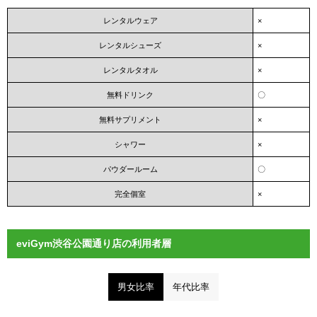
レンタルウェア
×
レンタルシューズ
×
レンタルタオル
×
無料ドリンク
〇
無料サプリメント
×
シャワー
×
パウダールーム
〇
完全個室
×
eviGym渋谷公園通り店の利用者層
男女比率
年代比率