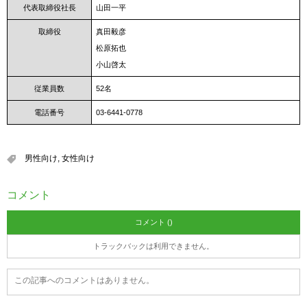
代表取締役社長
山田一平
取締役
真田毅彦
松原拓也
小山啓太
従業員数
52名
電話番号
03-6441-0778
男性向け
,
女性向け
コメント
コメント ()
トラックバックは利用できません。
この記事へのコメントはありません。