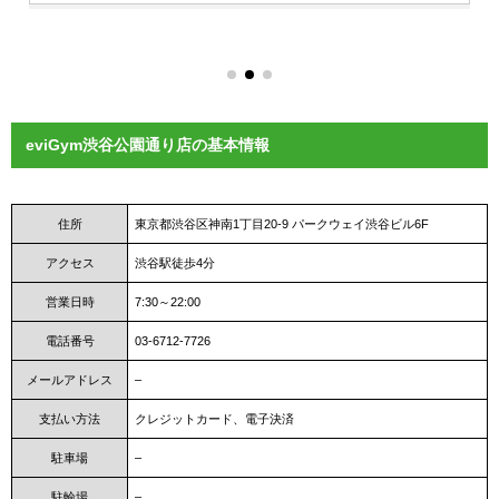
eviGym渋谷公園通り店の基本情報
住所
東京都渋谷区神南1丁目20-9 パークウェイ渋谷ビル6F
アクセス
渋谷駅徒歩4分
営業日時
7:30～22:00
電話番号
03-6712-7726
メールアドレス
–
支払い方法
クレジットカード、電子決済
駐車場
–
駐輪場
–