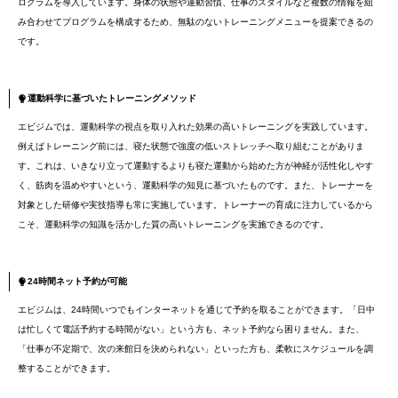
ログラムを導入しています。身体の状態や運動習慣、仕事のスタイルなど複数の情報を組
み合わせてプログラムを構成するため、無駄のないトレーニングメニューを提案できるの
です。
運動科学に基づいたトレーニングメソッド
エビジムでは、運動科学の視点を取り入れた効果の高いトレーニングを実践しています。
例えばトレーニング前には、寝た状態で強度の低いストレッチへ取り組むことがありま
す。これは、いきなり立って運動するよりも寝た運動から始めた方が神経が活性化しやす
く、筋肉を温めやすいという、運動科学の知見に基づいたものです。また、トレーナーを
対象とした研修や実技指導も常に実施しています。トレーナーの育成に注力しているから
こそ、運動科学の知識を活かした質の高いトレーニングを実施できるのです。
24時間ネット予約が可能
エビジムは、24時間いつでもインターネットを通じて予約を取ることができます。「日中
は忙しくて電話予約する時間がない」という方も、ネット予約なら困りません。また、
「仕事が不定期で、次の来館日を決められない」といった方も、柔軟にスケジュールを調
整することができます。