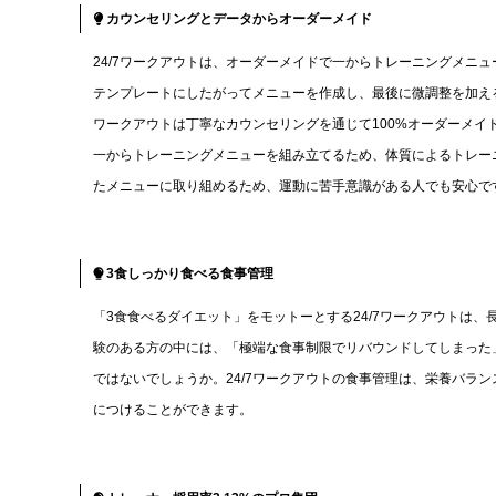
カウンセリングとデータからオーダーメイド
24/7ワークアウトは、オーダーメイドで一からトレーニングメニ
テンプレートにしたがってメニューを作成し、最後に微調整を加える
ワークアウトは丁寧なカウンセリングを通じて100%オーダーメ
一からトレーニングメニューを組み立てるため、体質によるトレー
たメニューに取り組めるため、運動に苦手意識がある人でも安心で
3食しっかり食べる食事管理
「3食食べるダイエット」をモットーとする24/7ワークアウトは
験のある方の中には、「極端な食事制限でリバウンドしてしまった
ではないでしょうか。24/7ワークアウトの食事管理は、栄養バラ
につけることができます。