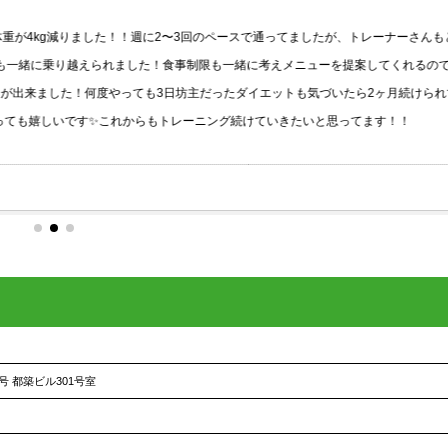
g減りました！！週に2〜3回のペースで通ってましたが、トレーナーさんもとっても
り越えられました！食事制限も一緒に考えメニューを提案してくれるので1人でき
した！何度やっても3日坊主だったダイエットも気づいたら2ヶ月続けられて、何よ
いです✨これからもトレーニング続けていきたいと思ってます！！
Google
号 都築ビル301号室