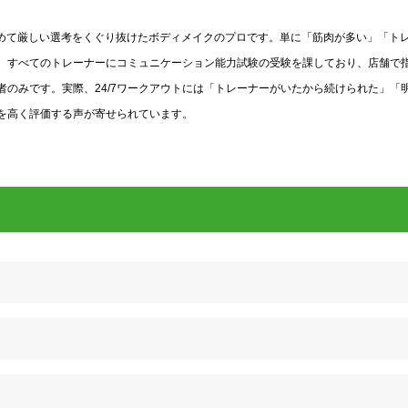
う極めて厳しい選考をくぐり抜けたボディメイクのプロです。単に「筋肉が多い」「ト
。すべてのトレーナーにコミュニケーション能力試験の受験を課しており、店舗で
のみです。実際、24/7ワークアウトには「トレーナーがいたから続けられた」「
を高く評価する声が寄せられています。