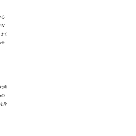
いる
/7
わせて
わせ
だ経
るの
を身