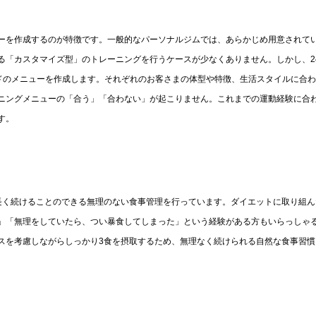
ューを作成するのが特徴です。一般的なパーソナルジムでは、あらかじめ用意されて
「カスタマイズ型」のトレーニングを行うケースが少なくありません。しかし、24
イドのメニューを作成します。それぞれのお客さまの体型や特徴、生活スタイルに合
ニングメニューの「合う」「合わない」が起こりません。これまでの運動経験に合
す。
、長く続けることのできる無理のない食事管理を行っています。ダイエットに取り組ん
」「無理をしていたら、つい暴食してしまった」という経験がある方もいらっしゃ
ンスを考慮しながらしっかり3食を摂取するため、無理なく続けられる自然な食事習慣