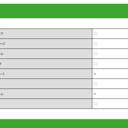
ェア
〇
ーズ
〇
オル
〇
ク
〇
ント
×
〇
ーム
×
〇