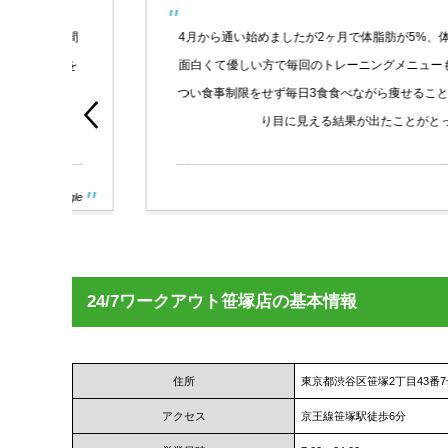
月間
4月から通い始めましたが2ヶ月で体脂肪が5%、体重が4k
気を
面白くて優しい方で毎回のトレーニングメニューも一緒に乗
つい食事制限をせず毎日3食食べながら痩せることが出来ま
り目に見える結果が出たことがとっても嬉し
oogle
24/7ワークアウト笹塚店の基本情報
住所
東京都渋谷区笹塚2丁目43番7
アクセス
京王線笹塚駅徒歩6分