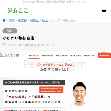
本サイトは一部のジム等から送客手数料を受領しています。
>
関東
>
東京都
>
渋谷区
>
初台
> かたぎり塾初台店
初台
かたぎり塾初台店
2026.07.13 / 最終更新日：2026.07.13