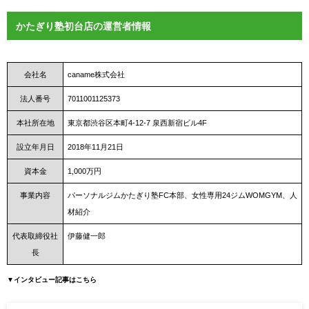
かたぎり塾初台店の運営者情報
会社名
caname株式会社
法人番号
7011001125373
本社所在地
東京都渋谷区本町4-12-7 泉西新宿ビル4F
設立年月日
2018年11月21日
資本金
1,000万円
事業内容
パーソナルジムかたぎり塾FC本部、女性専用24ジムWOMGYM、人
材紹介
代表取締役社
伊藤健一郎
長
▼インタビュー記事はこちら