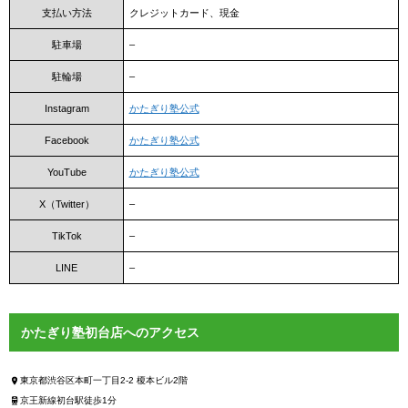
支払い方法
クレジットカード、現金
駐車場
–
駐輪場
–
Instagram
かたぎり塾公式
Facebook
かたぎり塾公式
YouTube
かたぎり塾公式
X（Twitter）
–
TikTok
–
LINE
–
かたぎり塾初台店へのアクセス
東京都渋谷区本町一丁目2-2 榎本ビル2階
京王新線初台駅徒歩1分