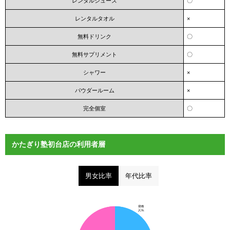
レンタルシューズ
〇
レンタルタオル
×
無料ドリンク
〇
無料サプリメント
〇
シャワー
×
パウダールーム
×
完全個室
〇
かたぎり塾初台店の利用者層
男女比率
年代比率