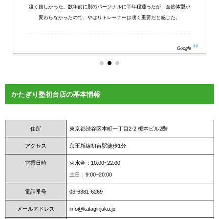
凄く嬉しかった。数年前に別のパーソナルに半年程通ったが、全然体型が
変わらなかったので、やはりトレーナーは凄く重要だと感じた。
Google
かたぎり塾初台店の基本情報
住所
東京都渋谷区本町一丁目2-2 榎本ビル2階
アクセス
京王新線初台駅徒歩1分
営業日時
火水金：10:00~22:00
土日：9:00~20:00
電話番号
03‐6381‐6269
メールアドレス
info@katagirijuku.jp