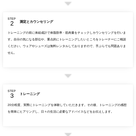
STEP
測定とカウンセリング
トレーニングの前に体組成計で体脂肪率・筋肉量をチェックしカウンセリングを行いま
す。自分の気になる部位や、重点的にトレーニングしたいところをトレーナーにご相談
ください。ウェアやシューズは無料レンタルしておりますので、手ぶらでも問題ありま
せん。
STEP
トレーニング
20分程度、実際にトレーニングを体験していただきます。その後、トレーニングの感想
を簡単にヒアリングし、日々の生活に必要なアドバイスなどをお伝えします。