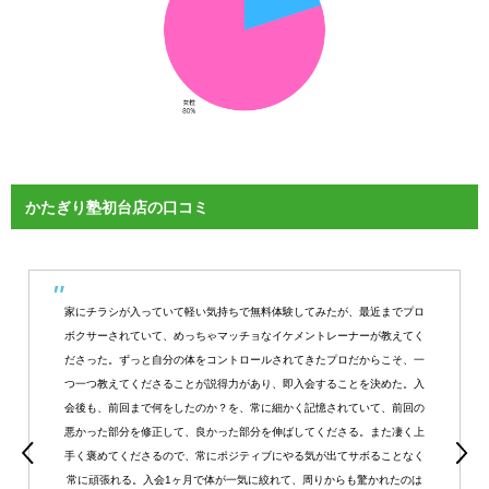
かたぎり塾初台店の口コミ
家にチラシが入っていて軽い気持ちで無料体験してみたが、最近までプロ
ボクサーされていて、めっちゃマッチョなイケメントレーナーが教えてく
ださった。ずっと自分の体をコントロールされてきたプロだからこそ、一
つ一つ教えてくださることが説得力があり、即入会することを決めた。入
会後も、前回まで何をしたのか？を、常に細かく記憶されていて、前回の
悪かった部分を修正して、良かった部分を伸ばしてくださる。また凄く上
手く褒めてくださるので、常にポジティブにやる気が出てサボることなく
常に頑張れる。入会1ヶ月で体が一気に絞れて、周りからも驚かれたのは