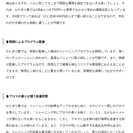
値はありますが、ジムに対してそこまで高額な費用を捻出できない方も多いでしょう。そ
の点、かたぎり塾では1回あたり6,750円〜と業界でもかなり安めの価格設定となっていま
す。月4回プランであれば、ひと月30,000円足らずで通い続けることができるので、学生
の方や主婦の方も気軽に通うことが可能です。
医師によるプログラム監修
かたぎり塾では、医師が監修した独自のトレーニングプログラムを開発しています。個々
のシチュエーションに合わせた、最適なメニューに取り組むことが可能です。また、医師
が監修したプログラムなので、怪我などで健康を損なうリスクを最低限におさえることが
できます。無理なく続けることに重きを置いているため、長期的な成果につながりやすい
のです。
アロマの香りが漂う快適空間
かたぎり塾では、トレーニングの効果をアップさせるために、セラピスト一押しのアロマ
を導入しています。「トレーニング中にアロマの香りを嗅ぐ」というと、なかなかイメー
ジが湧かない方も多いかもしれません。しかし、アロマには全身の血行循環を促進する効
果があることが知られています。また、アロマの匂いには集中力を高める作用もあるた
め、トレーニングの効果を最大限に引き出してくれるでしょう。香りの演出にもこだわる