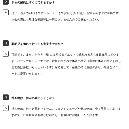
ジムの解約はすぐにできますか？
はい。当月の24日までにトレーナーまでお伝え頂ければ、翌月からすぐに可能です。
入会の際にも無理な勧誘等は一切ございませんのでご安心ください。
乳幼児を連れて行っても大丈夫ですか？
可能です。また、かたぎり塾 には産後ダイエットで通われる方も多数在籍していま
す。パーソナルトレーナーが、骨格のゆがみや体質の変化（産後に体質の変化を感じ
る女性は多数いらっしゃいます）を考慮して、産後の体に負担の少ない最適なメニュ
ーをご提案いたします。
持ち物は、何が必要でしょうか？
持ち物は、何も必要ありません。ウェアやシューズや飲み物は、全て用意してありま
すので、仕事帰りやお出かけ前にも、お気軽にお越しいただけます。