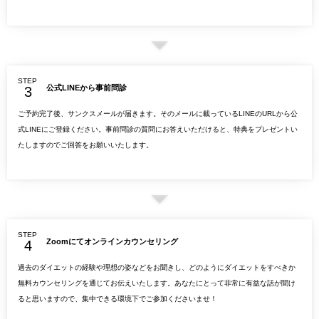
STEP
公式LINEから事前問診
ご予約完了後、サンクスメールが届きます。そのメールに載っているLINEのURLから公
式LINEにご登録ください。事前問診の質問にお答えいただけると、特典をプレゼントい
たしますのでご回答をお願いいたします。
STEP
Zoomにてオンラインカウンセリング
過去のダイエットの経験や理想の姿などをお聞きし、どのようにダイエットをすべきか
無料カウンセリングを通じてお伝えいたします。あなたにとって非常に有益な話が聞け
ると思いますので、集中できる環境下でご参加くださいませ！