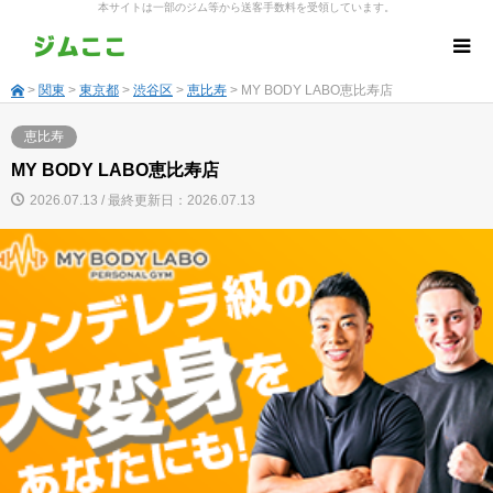
本サイトは一部のジム等から送客手数料を受領しています。
>
関東
>
東京都
>
渋谷区
>
恵比寿
> MY BODY LABO恵比寿店
恵比寿
MY BODY LABO恵比寿店
2026.07.13 / 最終更新日：2026.07.13