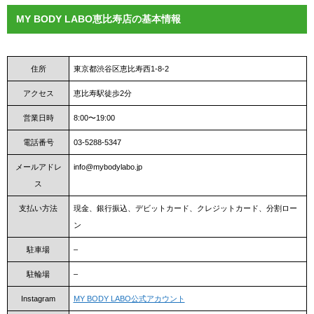
MY BODY LABO恵比寿店の基本情報
住所
東京都渋谷区恵比寿西1-8-2
アクセス
恵比寿駅徒歩2分
営業日時
8:00〜19:00
電話番号
03-5288-5347
メールアドレ
info@mybodylabo.jp
ス
支払い方法
現金、銀行振込、デビットカード、クレジットカード、分割ロー
ン
駐車場
–
駐輪場
–
Instagram
MY BODY LABO公式アカウント