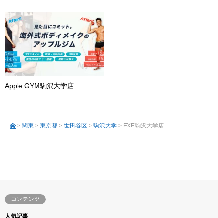
Apple GYM駒沢大学店
>
関東
>
東京都
>
世田谷区
>
駒沢大学
> EXE駒沢大学店
コンテンツ
人気記事