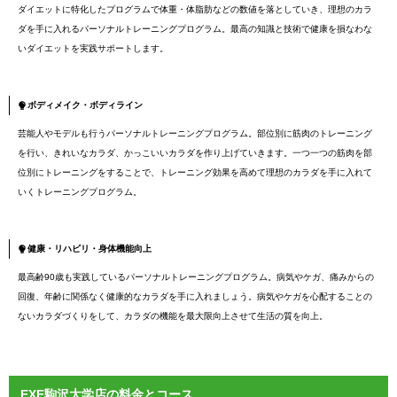
ダイエットに特化したプログラムで体重・体脂肪などの数値を落としていき、理想のカラ
ダを手に入れるパーソナルトレーニングプログラム。最高の知識と技術で健康を損なわな
いダイエットを実践サポートします。
ボディメイク・ボディライン
芸能人やモデルも行うパーソナルトレーニングプログラム。部位別に筋肉のトレーニング
を行い、きれいなカラダ、かっこいいカラダを作り上げていきます。一つ一つの筋肉を部
位別にトレーニングをすることで、トレーニング効果を高めて理想のカラダを手に入れて
いくトレーニングプログラム。
健康・リハビリ・身体機能向上
最高齢90歳も実践しているパーソナルトレーニングプログラム。病気やケガ、痛みからの
回復、年齢に関係なく健康的なカラダを手に入れましょう。病気やケガを心配することの
ないカラダづくりをして、カラダの機能を最大限向上させて生活の質を向上。
EXE駒沢大学店の料金とコース