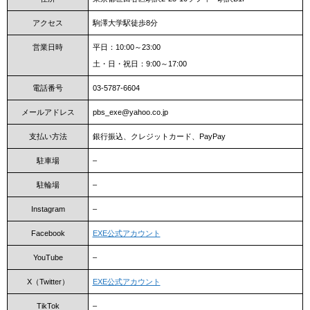
アクセス
駒澤大学駅徒歩8分
営業日時
平日：10:00～23:00
土・日・祝日：9:00～17:00
電話番号
03-5787-6604
メールアドレス
pbs_exe@yahoo.co.jp
支払い方法
銀行振込、クレジットカード、PayPay
駐車場
–
駐輪場
–
Instagram
–
Facebook
EXE公式アカウント
YouTube
–
X（Twitter）
EXE公式アカウント
TikTok
–