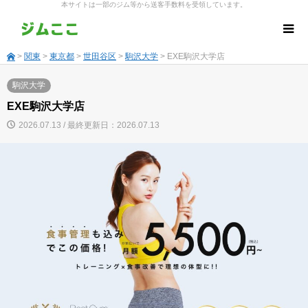
本サイトは一部のジム等から送客手数料を受領しています。
>
関東
>
東京都
>
世田谷区
>
駒沢大学
> EXE駒沢大学店
駒沢大学
EXE駒沢大学店
2026.07.13 / 最終更新日：2026.07.13