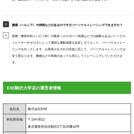
腰痛（ヘルニア）や持病などがあるのですがパーソナルトレーニングできますか？
医療（整形外科リハビリ科）や数多くのスポーツ現場などでの経験もあるパーソナル
トレーナーがその人にとって適切な運動強度を設定しダイエット、パーソナルトレー
ニングを行っています。お客様それぞれの症状に応じて、パーソナルトレーニングは
全て異なります。腰痛などの持病があっても安心してトレーニングしていただけま
す。
EXE駒沢大学店の運営者情報
会社名
株式会社EXE
本社所在地
〒154-0012
東京都世田谷区駒沢2丁目25番10号