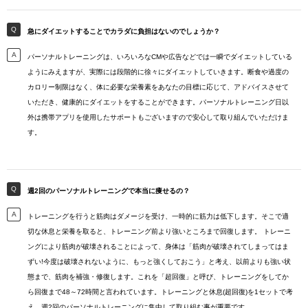
急にダイエットすることでカラダに負担はないのでしょうか？
パーソナルトレーニングは、いろいろなCMや広告などでは一瞬でダイエットしている
ようにみえますが、実際には段階的に徐々にダイエットしていきます。断食や過度の
カロリー制限はなく、体に必要な栄養素をあなたの目標に応じて、アドバイスさせて
いただき、健康的にダイエットをすることができます。パーソナルトレーニング日以
外は携帯アプリを使用したサポートもございますので安心して取り組んでいただけま
す。
週2回のパーソナルトレーニングで本当に痩せるの？
トレーニングを行うと筋肉はダメージを受け、一時的に筋力は低下します。そこで適
切な休息と栄養を取ると、トレーニング前より強いところまで回復します。 トレーニ
ングにより筋肉が破壊されることによって、身体は「筋肉が破壊されてしまってはま
ずい!今度は破壊されないように、もっと強くしておこう」と考え、以前よりも強い状
態まで、筋肉を補強・修復します。これを「超回復」と呼び、トレーニングをしてか
ら回復まで48～72時間と言われています。トレーニングと休息(超回復)を1セットで考
え、週2回のパーソナルトレーニングに集中して取り組む事が重要です。