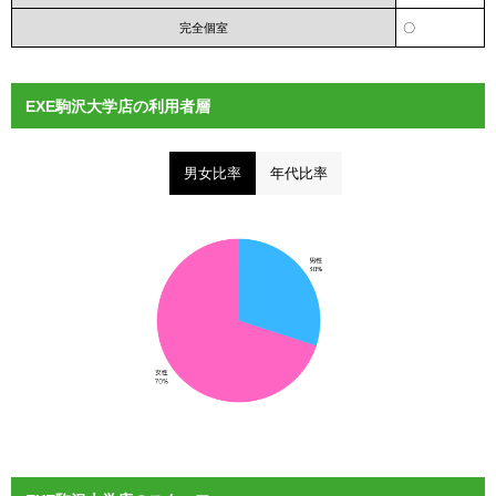
完全個室
〇
EXE駒沢大学店の利用者層
男女比率
年代比率