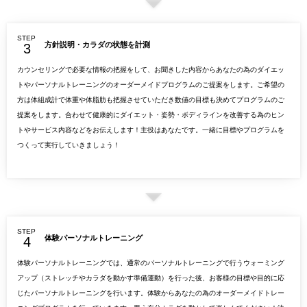
STEP
方針説明・カラダの状態を計測
カウンセリングで必要な情報の把握をして、お聞きした内容からあなたの為のダイエッ
トやパーソナルトレーニングのオーダーメイドプログラムのご提案をします。ご希望の
方は体組成計で体重や体脂肪も把握させていただき数値の目標も決めてプログラムのご
提案をします。合わせて健康的にダイエット・姿勢・ボディラインを改善する為のヒン
トやサービス内容などをお伝えします！主役はあなたです。一緒に目標やプログラムを
つくって実行していきましょう！
STEP
体験パーソナルトレーニング
体験パーソナルトレーニングでは、通常のパーソナルトレーニングで行うウォーミング
アップ（ストレッチやカラダを動かす準備運動）を行った後、お客様の目標や目的に応
じたパーソナルトレーニングを行います。体験からあなたの為のオーダーメイドトレー