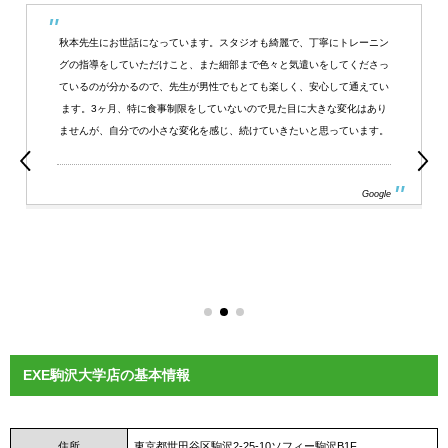
秋本先生にお世話になっています。スタジオも綺麗で、丁寧にトレーニン
グの指導をしていただけこと、また細部まで色々と気遣いをしてくださっ
ているのが分かるので、先生が男性でもとても楽しく、安心して通えてい
ます。3ヶ月、特に食事制限をしていないので見た目に大きな変化はあり
ませんが、自分での小さな変化を感じ、続けていきたいと思っています。
Google
EXE駒沢大学店の基本情報
住所
東京都世田谷区駒沢2-25-10ソフィー駒沢B1F