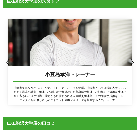
EXE駒沢大学店のスタッフ
小豆島孝洋トレーナー
治療家でありながらパーソナルトレーナーとしても活躍。治療家としては芸能人やモデル
も頼る最高の鍼灸・整体・小顔技術で都外からも美容鍼や整体、小顔矯正に施術を受けに
来る方もいるほど知識・技術ともに信頼される人気鍼灸整体師。その知識と技術をトレー
ニングにも応用し多くのダイエットやボディメイクを担当する人気トレーナー。
EXE駒沢大学店の口コミ