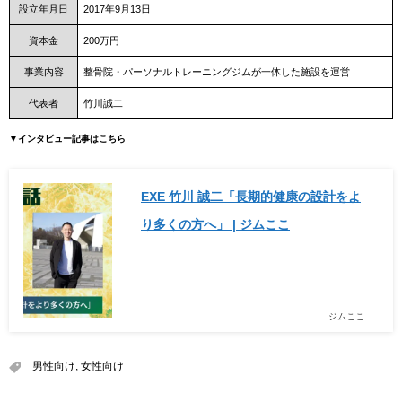
設立年月日
2017年9月13日
資本金
200万円
事業内容
整骨院・パーソナルトレーニングジムが一体した施設を運営
代表者
竹川誠二
▼インタビュー記事はこちら
EXE 竹川 誠二「長期的健康の設計をよ
り多くの方へ」 | ジムここ
ジムここ
男性向け
,
女性向け