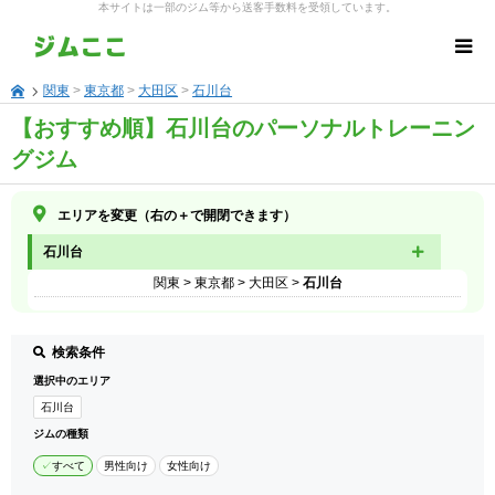
本サイトは一部のジム等から送客手数料を受領しています。
関東
>
東京都
>
大田区
>
石川台
【おすすめ順】石川台のパーソナルトレーニン
グジム
エリアを変更（右の＋で開閉できます）
石川台
関東
>
東京都
>
大田区
>
石川台
検索条件
選択中のエリア
石川台
ジムの種類
すべて
男性向け
女性向け