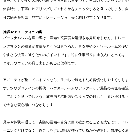
また、話しやすい人柄や信頼できる対応も重要です。初回のカウンセリングや
体験時に、丁寧にヒアリングしてくれるかをチェックすると良いでしょう。自
分の悩みを相談しやすいトレーナーなら、長く続けやすくなります。
施設やアメニティの内容
パーソナルジムを選ぶ際は、設備の充実度や清潔さも見逃せません。トレーニ
ングマシンの種類が豊富かどうかはもちろん、更衣室やシャワールームの使い
やすさも快適に通うためのポイントです。特に仕事帰りに通う人にとっては、
タオルやウェアの貸し出しがあると便利です。
アメニティが整っているジムなら、手ぶらで通えるため習慣化しやすくなりま
す。水やプロテインの提供、パウダールームやアフターケア用品の有無も確認
しておくと良いでしょう。施設内の雰囲気やスタッフの対応も、通い続ける上
で大きな安心感につながります。
見学や体験を通して、実際の設備を自分の目で確かめることも大切です。トレ
ーニングだけでなく、過ごしやすい環境が整っているかを確認し、無理なく通