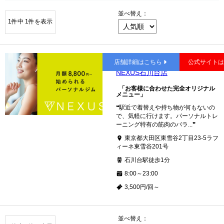
並べ替え：
1件中 1件を表示
石川台
店舗詳細はこちら
公式サイト
NEXUS石川台店
「お客様に合わせた完全オリジナル
メニュー」
❝駅近で着替えや持ち物が何もないの
で、気軽に行けます。パーソナルトレ
ーニング特有の筋肉のバラ...❞
東京都大田区東雪谷2丁目23-5ラフ
ィーネ東雪谷201号
石川台駅徒歩1分
8:00～23:00
3,500円/回～
並べ替え：