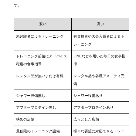
す。
安い
高い
未経験者によるトレーニング
有資格者や大会入賞者によるト
レーニング
トレーニング前後にアドバイス
LINEなどを用いた毎日の食事指
程度の食事指導
導
レンタル品が無いまたは有料
レンタル品や各種アメニティ完
備
シャワー設備無し
シャワー設備あり
アフタープロテイン無し
アフタープロテインあり
狭めの店舗
広々とした店舗
最低限のトレーニング設備
様々な要望に対応できるトレー