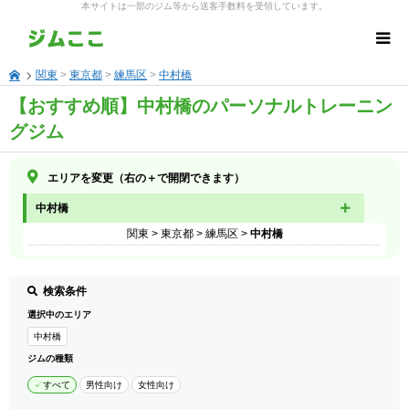
本サイトは一部のジム等から送客手数料を受領しています。
関東
>
東京都
>
練馬区
>
中村橋
【おすすめ順】中村橋のパーソナルトレーニン
グジム
エリアを変更（右の＋で開閉できます）
中村橋
関東
>
東京都
>
練馬区
>
中村橋
検索条件
選択中のエリア
中村橋
ジムの種類
すべて
男性向け
女性向け