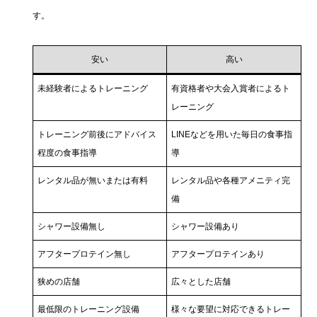
す。
安い
高い
未経験者によるトレーニング
有資格者や大会入賞者によるト
レーニング
トレーニング前後にアドバイス
LINEなどを用いた毎日の食事指
程度の食事指導
導
レンタル品が無いまたは有料
レンタル品や各種アメニティ完
備
シャワー設備無し
シャワー設備あり
アフタープロテイン無し
アフタープロテインあり
狭めの店舗
広々とした店舗
最低限のトレーニング設備
様々な要望に対応できるトレー