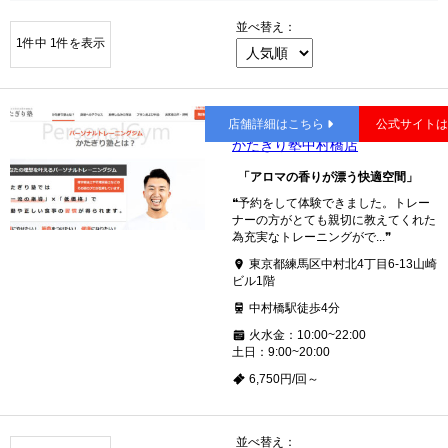
並べ替え：
1件中 1件を表示
中村橋
店舗詳細はこちら
公式サイト
かたぎり塾中村橋店
「アロマの香りが漂う快適空間」
❝予約をして体験できました。トレー
ナーの方がとても親切に教えてくれた
為充実なトレーニングがで...❞
東京都練馬区中村北4丁目6-13山崎
ビル1階
中村橋駅徒歩4分
火水金：10:00~22:00
土日：9:00~20:00
6,750円/回～
並べ替え：