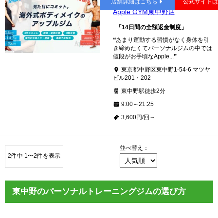
店舗詳細はこちら
公式サイト
Apple GYM東中野店
「14日間の全額返金制度」
❝あまり運動する習慣がなく身体を引
き締めたくてパーソナルジムの中では
値段がお手頃なApple...❞
東京都中野区東中野1-54-6 マツヤ
ビル201・202
東中野駅徒歩2分
9:00～21:25
3,600円/回～
並べ替え：
2件中 1〜2件を表示
東中野のパーソナルトレーニングジムの選び方