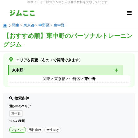
本サイトは一部のジム等から送客手数料を受領しています。
関東
>
東京都
>
中野区
>
東中野
【おすすめ順】東中野のパーソナルトレーニン
グジム
エリアを変更（右の＋で開閉できます）
東中野
関東
>
東京都
>
中野区
>
東中野
検索条件
選択中のエリア
東中野
ジムの種類
すべて
男性向け
女性向け