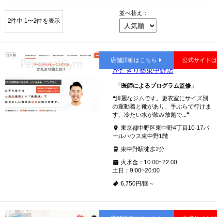
並べ替え：
2件中 1〜2件を表示
東中野
店舗詳細はこちら
公式サイト
かたぎり塾東中野店
「医師によるプログラム監修」
❝綺麗なジムです。更衣室にサイズ別
の運動着と靴があり、手ぶらで行けま
す。冷たい水が飲み放題で...❞
東京都中野区東中野4丁目10-17パ
ールハウス東中野1階
東中野駅徒歩2分
火水金：10:00~22:00
土日：9:00~20:00
6,750円/回～
東中野