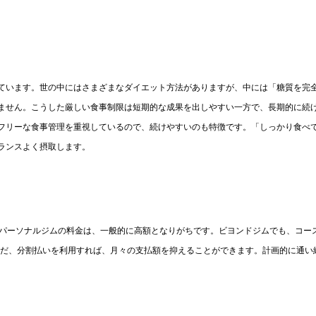
ています。世の中にはさまざまなダイエット方法がありますが、中には「糖質を完
ません。こうした厳しい食事制限は短期的な成果を出しやすい一方で、長期的に続
フリーな食事管理を重視しているので、続けやすいのも特徴です。「しっかり食べ
ランスよく摂取します。
。パーソナルジムの料金は、一般的に高額となりがちです。ビヨンドジムでも、コー
ただ、分割払いを利用すれば、月々の支払額を抑えることができます。計画的に通い