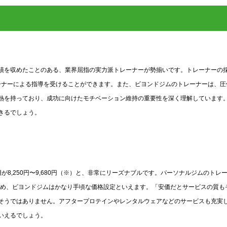
績を収めたことのある、業界屈指の実力派トレーナーが勢揃いです。トレーナーの
ーナーによる指導を受けることができます。また、ビヨンドジムのトレーナーは、圧
熱を持っており、成功に向けたモチベーション維持の重要性を深く理解しています
きるでしょう。
8,250円〜9,680円（※）と、非常にリーズナブルです。パーソナルジムのトレ
くないため、ビヨンドジムはかなり手頃な価格設定といえます。「安価だとサービスの質も
そうではありません。アフタープロテインやレンタルウェアなどのサービスも充実
いえるでしょう。