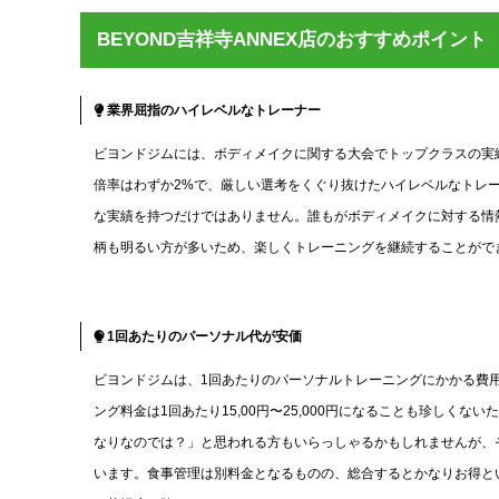
BEYOND吉祥寺ANNEX店のおすすめポイント
業界屈指のハイレベルなトレーナー
ビヨンドジムには、ボディメイクに関する大会でトップクラスの実
倍率はわずか2%で、厳しい選考をくぐり抜けたハイレベルなトレ
な実績を持つだけではありません。誰もがボディメイクに対する情
柄も明るい方が多いため、楽しくトレーニングを継続することがで
1回あたりのパーソナル代が安価
ビヨンドジムは、1回あたりのパーソナルトレーニングにかかる費用が
ング料金は1回あたり15,00円〜25,000円になることも珍し
なりなのでは？」と思われる方もいらっしゃるかもしれませんが、
います。食事管理は別料金となるものの、総合するとかなりお得と