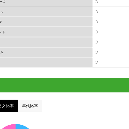
ーズ
〇
オル
〇
ク
〇
ント
〇
〇
ーム
〇
〇
男女比率
年代比率