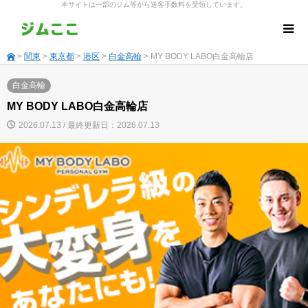
本サイトは一部のジム等から送客手数料を受領しています。
>
関東
>
東京都
>
港区
>
白金高輪
> MY BODY LABO白金高輪店
白金高輪
MY BODY LABO白金高輪店
2026.07.13 / 最終更新日：2026.07.13