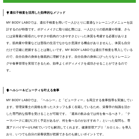
遺伝子検査を活用した効率的なメソッド
MY BODY LABOでは、遺伝子検査を用いて一人ひとりに最適なトレーニングメニューを設
計するのが特徴です。ボディメイクに取り組む際には、一人ひとりの筋肉量や骨量、さら
には栄養素の吸収のしやすさや筋肉のつきやすさといった体質を考慮する必要がありま
す。筋肉量や骨量などは普段の生活でなかなか意識する機会がありませんし、体質も自分
だけで正確に把握することは難しいです。MY BODY LABOでは遺伝子検査を導入している
ので、自分自身の身体を徹底的に理解できます。自分自身の身体にぴったりなトレーニン
グや食事管理を実現できるため、効率よくボディメイクを成功させることができるので
す。
ヘルシー＆ビューティを叶える食事
MY BODY LABOでは、「ヘルシー」と「ビューティー」を両立する食事指導を実施してい
ます。管理栄養士の資格を持ったスタッフも多く在籍しているため、栄養学の知識を活か
した専門的な指導を受けることが可能です。「週末の飲み会では何を食べるべき？」「テ
ーマパークに遊びに行く予定があるが、何を食べるのがおすすめ？」といった疑問も、専
属アドバイザーがLINEでいつでも解消してくれます。健康管理アプリ「カロミル」を導入
おり、いつでも自分の栄養状態が把握できるのも嬉しいポイントです。