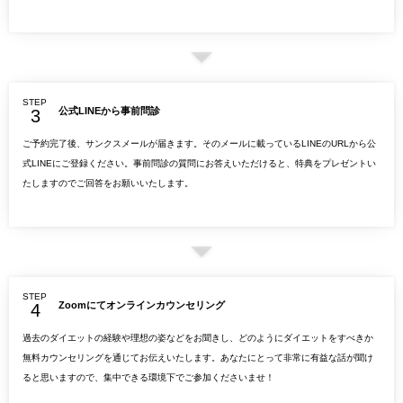
STEP
公式LINEから事前問診
ご予約完了後、サンクスメールが届きます。そのメールに載っているLINEのURLから公
式LINEにご登録ください。事前問診の質問にお答えいただけると、特典をプレゼントい
たしますのでご回答をお願いいたします。
STEP
Zoomにてオンラインカウンセリング
過去のダイエットの経験や理想の姿などをお聞きし、どのようにダイエットをすべきか
無料カウンセリングを通じてお伝えいたします。あなたにとって非常に有益な話が聞け
ると思いますので、集中できる環境下でご参加くださいませ！