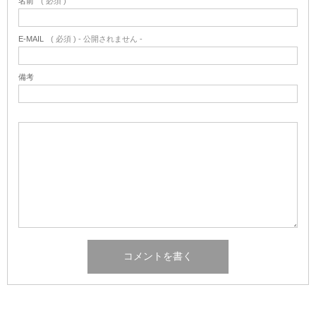
名前
( 必須 )
E-MAIL
( 必須 ) - 公開されません -
備考