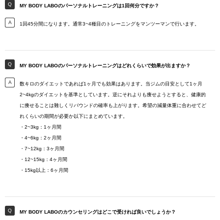
MY BODY LABOのパーソナルトレーニングは1回何分ですか？
1回45分間になります。通常3~4種目のトレーニングをマンツーマンで行います。
MY BODY LABOのパーソナルトレーニングはどれくらいで効果が出ますか？
数キロのダイエットであれば1ヶ月でも効果はあります。当ジムの目安として1ヶ月
2~4kgのダイエットを基準としています。逆にそれよりも痩せようとすると、健康的
に痩せることは難しくリバウンドの確率も上がります。希望の減量体重に合わせてど
れくらいの期間が必要か以下にまとめています。
・2~3kg：1ヶ月間
・4~6kg：2ヶ月間
・7~12kg：3ヶ月間
・12~15kg：4ヶ月間
・15kg以上：6ヶ月間
MY BODY LABOのカウンセリングはどこで受ければ良いでしょうか？