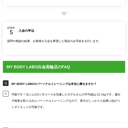
STEP
入会の申込
質問や相談の結果、お客様が入会を希望した場合のみ手続きを行います。
MY BODY LABO白金高輪店のFAQ
MY BODY LABOのパーソナルトレーニングは本当に痩せますか？
可能です！当ジムの3ヶ月コースを完遂したモデルさんの平均値は-12.1kgです。遺伝
子検査を取り入れたパーソナルトレーニングなので、努力がしっかりと結果に結びつ
くダイエットが可能です。