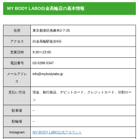
MY BODY LABO白金高輪店の基本情報
住所
東京都港区南麻布2-7-25
アクセス
白金高輪駅徒歩6分
営業日時
9:30〜23:00
電話番号
03-5288-5347
メールアドレ
info@mybodylabo.jp
ス
支払い方法
現金、銀行振込、デビットカード、クレジットカード、分割ロー
ン
駐車場
–
駐輪場
–
Instagram
MY BODY LABO公式アカウント