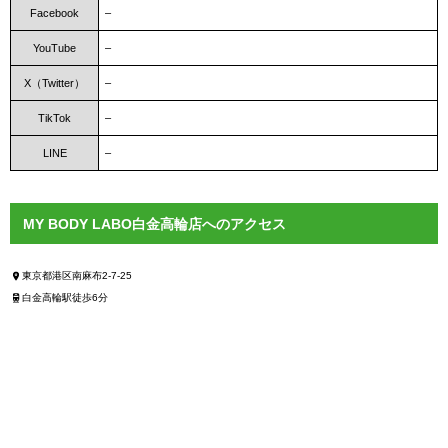
Facebook
–
YouTube
–
X（Twitter）
–
TikTok
–
LINE
–
MY BODY LABO白金高輪店へのアクセス
東京都港区南麻布2-7-25
白金高輪駅徒歩6分