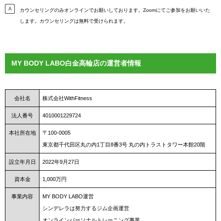
カウンセリングのみオンラインでお願いしております。Zoomにてご参加をお願いいた
します。カウンセリングは無料で受けられます。
MY BODY LABO白金高輪店の運営者情報
会社名
株式会社WithFitness
法人番号
4010001229724
本社所在地
〒100-0005
東京都千代田区丸の内1丁目8番3号 丸の内トラストタワー本館20階
設立年月日
2022年9月27日
資本金
1,000万円
事業内容
MY BODY LABO運営
シンデレラは努力するジム企画運営
オンラインパーソナルトレーニング事業