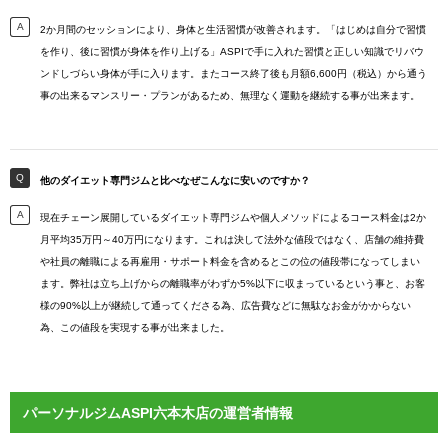
2か月間のセッションにより、身体と生活習慣が改善されます。「はじめは自分で習慣
を作り、後に習慣が身体を作り上げる」ASPIで手に入れた習慣と正しい知識でリバウ
ンドしづらい身体が手に入ります。またコース終了後も月額6,600円（税込）から通う
事の出来るマンスリー・プランがあるため、無理なく運動を継続する事が出来ます。
他のダイエット専門ジムと比べなぜこんなに安いのですか？
現在チェーン展開しているダイエット専門ジムや個人メソッドによるコース料金は2か
月平均35万円～40万円になります。これは決して法外な値段ではなく、店舗の維持費
や社員の離職による再雇用・サポート料金を含めるとこの位の値段帯になってしまい
ます。弊社は立ち上げからの離職率がわずか5%以下に収まっているという事と、お客
様の90%以上が継続して通ってくださる為、広告費などに無駄なお金がかからない
為、この値段を実現する事が出来ました。
パーソナルジムASPI六本木店の運営者情報