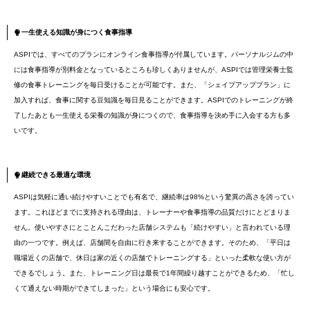
一生使える知識が身につく食事指導
ASPIでは、すべてのプランにオンライン食事指導が付属しています。パーソナルジムの中
には食事指導が別料金となっているところも珍しくありませんが、ASPIでは管理栄養士監
修の食事トレーニングを毎日受けることが可能です。また、「シェイプアッププラン」に
加入すれば、食事に関する豆知識を毎日見ることができます。ASPIでのトレーニングが終
了したあとも一生使える栄養の知識が身につくので、食事指導を決め手に入会する方も多
いです。
継続できる最適な環境
ASPIは気軽に通い続けやすいことでも有名で、継続率は98%という驚異の高さを誇ってい
ます。これほどまでに支持される理由は、トレーナーや食事指導の品質だけにとどまりま
せん。使いやすさにとことんこだわった店舗システムも「続けやすい」と言われている理
由の一つです。例えば、店舗間を自由に行き来することができます。そのため、「平日は
職場近くの店舗で、休日は家の近くの店舗でトレーニングする」といった柔軟な使い方が
できるでしょう。また、トレーニング日は最長で1年間繰り越すことができるため、「忙し
くて通えない時期ができてしまった」という場合にも安心です。