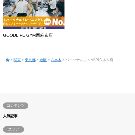
GOODLIFE GYM西麻布店
>
関東
>
東京都
>
港区
>
六本木
> パーソナルジムASPI六本木店
コンテンツ
人気記事
エリア