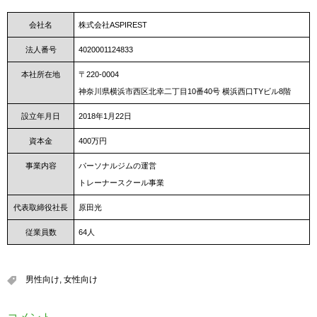
会社名
株式会社ASPIREST
法人番号
4020001124833
本社所在地
〒220-0004
神奈川県横浜市西区北幸二丁目10番40号 横浜西口TYビル8階
設立年月日
2018年1月22日
資本金
400万円
事業内容
パーソナルジムの運営
トレーナースクール事業
代表取締役社長
原田光
従業員数
64人
男性向け
,
女性向け