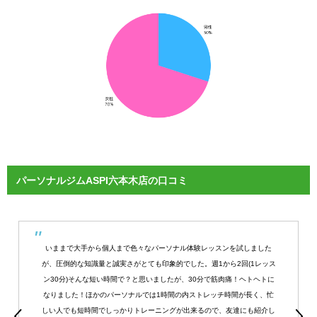
パーソナルジムASPI六本木店の口コミ
いままで大手から個人まで色々なパーソナル体験レッスンを試しました
が、圧倒的な知識量と誠実さがとても印象的でした。週1から2回(1レッス
ン30分)そんな短い時間で？と思いましたが、30分で筋肉痛！ヘトヘトに
なりました！ほかのパーソナルでは1時間の内ストレッチ時間が長く、忙
しい人でも短時間でしっかりトレーニングが出来るので、友達にも紹介し