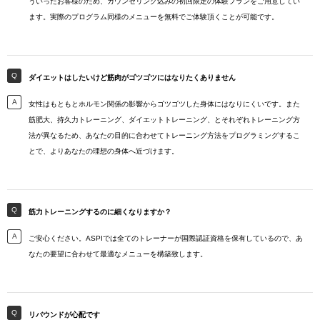
ういったお客様のため、カウンセリング込みの初回限定の体験プランをご用意してい
ます。実際のプログラム同様のメニューを無料でご体験頂くことが可能です。
ダイエットはしたいけど筋肉がゴツゴツにはなりたくありません
女性はもともとホルモン関係の影響からゴツゴツした身体にはなりにくいです。また
筋肥大、持久力トレーニング、ダイエットトレーニング、とそれぞれトレーニング方
法が異なるため、あなたの目的に合わせてトレーニング方法をプログラミングするこ
とで、よりあなたの理想の身体へ近づけます。
筋力トレーニングするのに細くなりますか？
ご安心ください。ASPIでは全てのトレーナーが国際認証資格を保有しているので、あ
なたの要望に合わせて最適なメニューを構築致します。
リバウンドが心配です