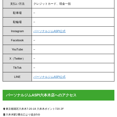
支払い方法
クレジットカード、現金一括
駐車場
–
駐輪場
–
Instagram
パーソナルジムASPI公式
Facebook
–
YouTube
–
X（Twitter）
–
TikTok
–
LINE
パーソナルジムASPI公式
パーソナルジムASPI六本木店へのアクセス
東京都港区六本木7-20-18 六本木ポイント720 2F
六本木駅2番出口より徒歩5分