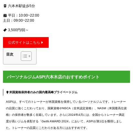
六本木駅徒歩5分
平日：10:00~22:00
土日：09:00~22:00
3,500円/回～
公式サイトはこちら
目次
パーソナルジムASPI六本木店のおすすめポイント
米国資格保持者のみの国内最高峰プライベートジム
ASPIは、すべてのトレーナーが米国資格を保持しているパーソナルジムです。トレーナー
の品質に強くこだわっており、国家資格やNSCA（全米認定資格）、NASM（米国最高位資
格）の保持者が数多く在籍しています。さらに2024年4月には、全国からトレーナー満足
度が高いジムを表彰する「Getfit AWARD 2024」において、ASPIが第1位を獲得しまし
た。トレーナーの品質にこだわりがある方にはおすすめです。