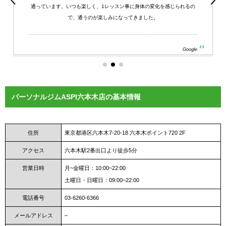
通っています。いつも楽しく、1レッスン事に身体の変化を感じられるの
で、通うのが楽しみになってきました。
Google
パーソナルジムASPI六本木店の基本情報
住所
東京都港区六本木7-20-18 六本木ポイント720 2F
アクセス
六本木駅2番出口より徒歩5分
営業日時
月~金曜日：10:00~22:00
土曜日・日曜日：09:00~22:00
電話番号
03-6260-6366
メールアドレス
–