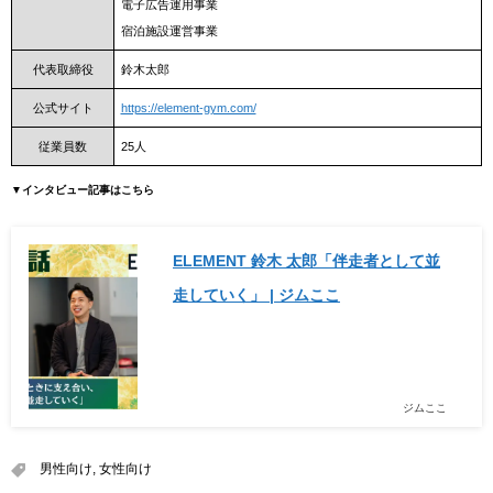
電子広告運用事業
宿泊施設運営事業
代表取締役
鈴木太郎
公式サイト
https://element-gym.com/
従業員数
25人
▼インタビュー記事はこちら
ELEMENT 鈴木 太郎「伴走者として並
走していく」 | ジムここ
ジムここ
男性向け
,
女性向け