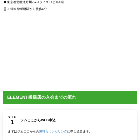
東京都北区滝野川7-7-1ライズFTビル1階
JR埼京線板橋駅から徒歩4分
ELEMENT板橋店の入会までの流れ
STEP
ジムここからWEB申込
まずはジムここからの
無料カウンセリング
に申し込みます。