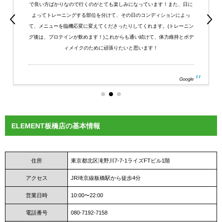
で良い方ばかりなので行くのがとても楽しみになっています！また、日に
よってトレーニングする部位を分けて、その日のコンディションによっ
て、メニューを臨機応変に変えてくださったりしてくれます。(トレーニン
グ後は、プロテインが飲めます！)これからも通い続けて、体力維持とボデ
ィメイクのために頑張りたいと思います！
Google
ELEMENT板橋店の基本情報
住所
東京都北区滝野川7-7-1ライズFTビル1階
アクセス
JR埼京線板橋駅から徒歩4分
営業日時
10:00〜22:00
電話番号
080-7192-7158