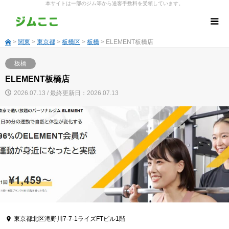
本サイトは一部のジム等から送客手数料を受領しています。
>
関東
>
東京都
>
板橋区
>
板橋
> ELEMENT板橋店
板橋
ELEMENT板橋店
2026.07.13 / 最終更新日：2026.07.13
東京都北区滝野川7-7-1ライズFTビル1階