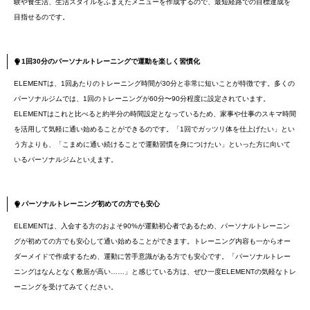
験や食生活、生活スタイルをふまえたメニューを作成するので、最短経路での目標達成を
目指せるのです。
1回30分のパーソナルトレーニングで運動を楽しく習慣化
ELEMENTは、1回あたりのトレーニング時間が30分と非常に短いことが特徴です。多くの
パーソナルジムでは、1回のトレーニングが60分〜90分程度に設定されています。
ELEMENTはこれと比べると約半分の時間設定となっているため、家事や仕事のスキマ時間
を活用して気軽に通い始めることができるのです。「1回でガッツリ体を仕上げたい」とい
う方よりも、「こまめに通い続けることで運動習慣を身につけたい」といった方に向いて
いるパーソナルジムといえます。
パーソナルトレーニング初めての方でも安心
ELEMENTは、入会する方のおよそ90%が運動初心者であるため、パーソナルトレーニン
グが初めての方でも安心して通い始めることができます。トレーニング内容も一からオー
ダーメイドで作成するため、運動に苦手意識がある方でも安心です。「パーソナルトレー
ニングはなんとなく敷居が高い……」と感じている方は、ぜひ一度ELEMENTの気軽なトレ
ーニングを受けてみてください。