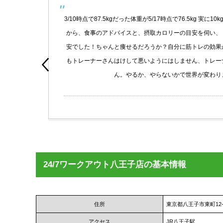
る気
3/10時点で87.5kgだった体重が5/17時点で76.5kg 実
は極
から、食事のアドバイスと、摂取カロリーの目安を伺い、ト
もです
安でした！ちゃんと痩せるだろうか？自分に筋トレの効果が
もトレーナーさんはけして悪いようにはしません、トレーナ
ん。やるか、やらないかで世界が変わりま
oogle
24/7ワークアウト八王子店の基本情報
住所
東京都八王子市東町12
アクセス
JR八王子駅