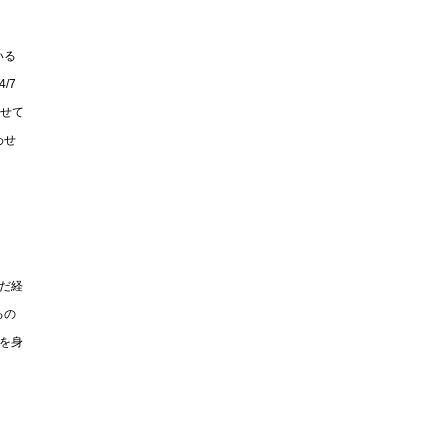
いる
/7
わせて
わせ
だ経
るの
を身