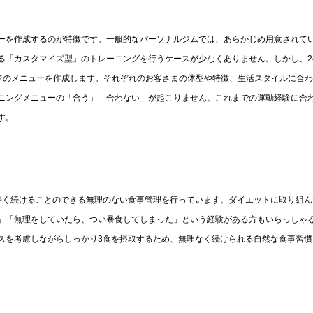
ューを作成するのが特徴です。一般的なパーソナルジムでは、あらかじめ用意されて
「カスタマイズ型」のトレーニングを行うケースが少なくありません。しかし、24
イドのメニューを作成します。それぞれのお客さまの体型や特徴、生活スタイルに合
ニングメニューの「合う」「合わない」が起こりません。これまでの運動経験に合
す。
、長く続けることのできる無理のない食事管理を行っています。ダイエットに取り組ん
」「無理をしていたら、つい暴食してしまった」という経験がある方もいらっしゃ
ンスを考慮しながらしっかり3食を摂取するため、無理なく続けられる自然な食事習慣