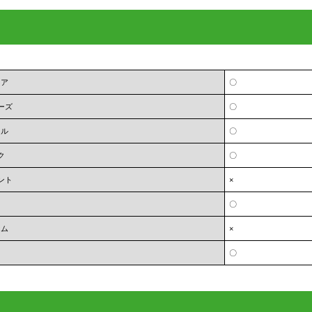
ェア
〇
ーズ
〇
オル
〇
ク
〇
ント
×
〇
ーム
×
〇