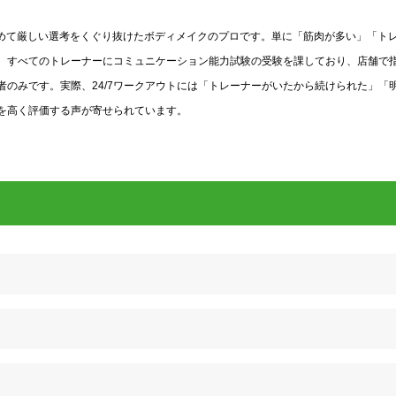
う極めて厳しい選考をくぐり抜けたボディメイクのプロです。単に「筋肉が多い」「ト
。すべてのトレーナーにコミュニケーション能力試験の受験を課しており、店舗で
のみです。実際、24/7ワークアウトには「トレーナーがいたから続けられた」「
を高く評価する声が寄せられています。