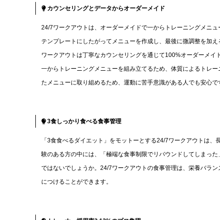
カウンセリングとデータからオーダーメイド
24/7ワークアウトは、オーダーメイドで一からトレーニングメニ
テンプレートにしたがってメニューを作成し、最後に微調整を加える
ワークアウトは丁寧なカウンセリングを通じて100%オーダーメ
一からトレーニングメニューを組み立てるため、体質によるトレー
たメニューに取り組めるため、運動に苦手意識がある人でも安心で
3食しっかり食べる食事管理
「3食食べるダイエット」をモットーとする24/7ワークアウトは
験のある方の中には、「極端な食事制限でリバウンドしてしまった
ではないでしょうか。24/7ワークアウトの食事管理は、栄養バラ
につけることができます。