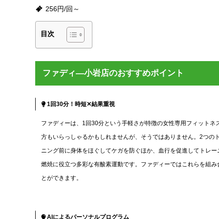
256円/回～
目次
ファディ―小岩店のおすすめポイント
1回30分！時短✕結果重視
ファディーは、1回30分という手軽さが特徴の女性専用フィットネ
方もいらっしゃるかもしれませんが、そうではありません。2つの
ニング前に身体をほぐしてケガを防ぐほか、血行を促進してトレー
燃焼に役立つ多彩な有酸素運動です。ファディーではこれらを組み合わ
とができます。
AIによるパーソナルプログラム