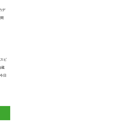
のデ
時間
、スピ
内蔵
「今日