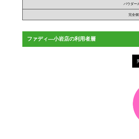
パウダー
完全個
ファディ―小岩店の利用者層