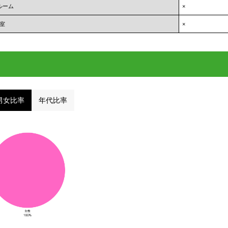
ルーム
×
室
×
男女比率
年代比率