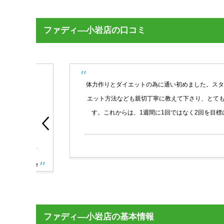
ファディ―小岩店の口コミ
がで
体力作りとダイエットの為に通い初めました。スタッフの方
ディ
エット方法なども親切丁寧に教えて下さり、とても参考にな
者ひ
す。これからは、1週間に1回ではなく2回を目標にして
！！
oogle
ファディ―小岩店の基本情報