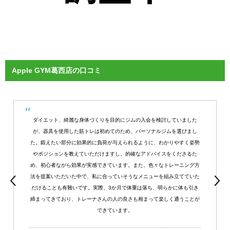
Apple GYM葛西店の口コミ
ダイエット、綺麗な身体づくりを目的にジムの入会を検討していました
が、器具を使用した筋トレは初めてのため、パーソナルジムを選びまし
た。鍛えたい部分に効果的に負荷が与えられるように、わかりやすく姿勢
やポジションを教えていただけますし、的確なアドバイスをくださるた
め、初心者ながら効果が実感できています。また、色々なトレーニング方
法を提案いただいた中で、私に合っていそうなメニューを組み立てていた
だけることも有難いです。実際、3か月で体重は落ち、明らかに体も引き
締まってきており、トレーナさんの人の良さも相まって楽しく通うことが
できています。