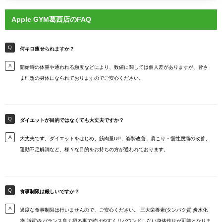
Apple GYM葛西店のFAQ
何キロ痩せられますか？
開始時の体重や通われる頻度などにより、数値に関しては個人差がありますが、皆さ
ま理想の身体になられておりますのでご安心ください。
ダイエットが目的ではなくても大丈夫ですか？
大丈夫です。ダイエットをはじめ、筋肉量UP、姿勢改善、肩こり・慢性腰痛の改善、
運動不足解消など、様々な目的をお持ちの方が通われております。
食事制限は厳しいですか？
過度な食事制限は行いませんので、ご安心ください。 三大栄養素(タンパク質.炭水化
物.脂質)をバランス良く摂る事で続けやすくリバウンドしない身体作りが可能となりま