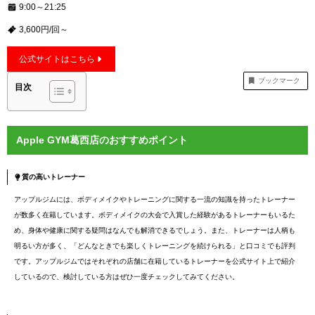
9:00～21:25
3,600円/回～
公式サイトはこちら
ブックマーク
目次
Apple GYM葛西店のおすすめポイント
質の高いトレーナー
アップルジムには、ボディメイクやトレーニングに関する一流の知識を持ったトレーナー
が数多く在籍しています。ボディメイクの大会で入賞した経験があるトレーナーもいるた
め、身体や健康に関する疑問はなんでも解消できるでしょう。また、トレーナーは人柄も
明るい方が多く、「どんなときでも楽しくトレーニングを続けられる」と口コミでも評判
です。アップルジムではそれぞれの店舗に在籍しているトレーナーを公式サイト上で紹介
しているので、検討している方はぜひ一度チェックしてみてください。