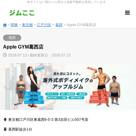
本サイトは一部のジム等から送客手数料を受領しています。
>
関東
>
東京都
>
江戸川区
>
葛西
> Apple GYM葛西店
葛西
Apple GYM葛西店
2026.07.13 / 最終更新日：2026.07.13
東京都江戸川区東葛西6-5-3 第3吉田ビル507号室
葛西駅徒歩1分