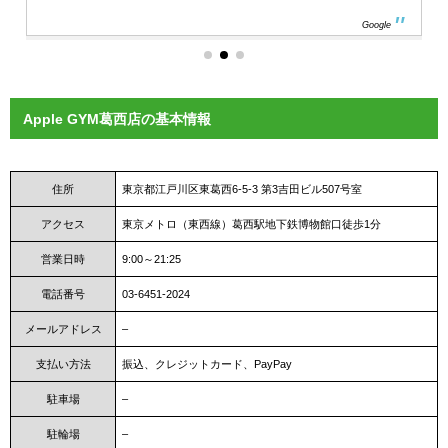
Google
Apple GYM葛西店の基本情報
住所
東京都江戸川区東葛西6-5-3 第3吉田ビル507号室
アクセス
東京メトロ（東西線）葛西駅地下鉄博物館口徒歩1分
営業日時
9:00～21:25
電話番号
03-6451-2024
メールアドレス
–
支払い方法
振込、クレジットカード、PayPay
駐車場
–
駐輪場
–