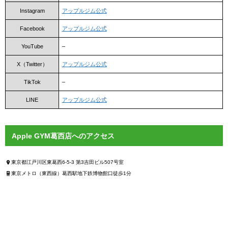
Instagram
アップルジム公式
Facebook
アップルジム公式
YouTube
–
X（Twitter）
アップルジム公式
TikTok
–
LINE
アップルジム公式
Apple GYM葛西店へのアクセス
東京都江戸川区東葛西6-5-3 第3吉田ビル507号室
東京メトロ（東西線）葛西駅地下鉄博物館口徒歩1分