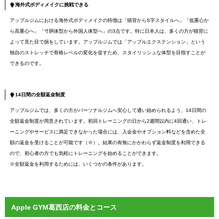
海外式ボディメイクに挑戦できる
アップルジムにおける海外式ボディメイクの特徴は「猫背からS字スタイルへ」「低重心か
ら高重心へ」「寸胴体型から外国人体型へ」の3点です。特に日本人は、多くの方が猫背に
よって見た目で損をしています。アップルジムでは「アップルエクステンション」という
独自のストレッチで骨格レベルの変化を促すため、スタイリッシュな体型を目指すことが
できるのです。
14日間の全額返金制度
アップルジムでは、多くの方がパーソナルジムへ安心して通い始められるよう、14日間の
全額返金制度が用意されています。初回トレーニングの日から2週間以内に4回通い、トレ
ーニングやサービスに満足できなかった場合には、入会金やオプション料などを含めた全
額の返金を受けることが可能です（※）。結果の有無にかかわらず返金制度を利用できる
ので、初心者の方でも気軽にトレーニングを始めることができます。
※全額返金を利用するためには、いくつかの条件があります。
Apple GYM葛西店の料金とコース