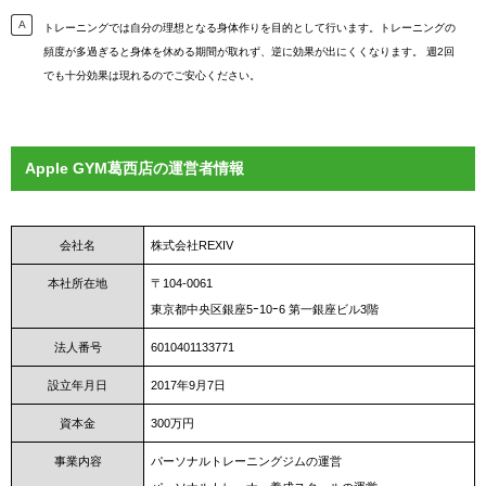
トレーニングでは自分の理想となる身体作りを目的として行います。トレーニングの
頻度が多過ぎると身体を休める期間が取れず、逆に効果が出にくくなります。 週2回
でも十分効果は現れるのでご安心ください。
Apple GYM葛西店の運営者情報
会社名
株式会社REXIV
本社所在地
〒104-0061
東京都中央区銀座5ｰ10ｰ6 第一銀座ビル3階
法人番号
6010401133771
設立年月日
2017年9月7日
資本金
300万円
事業内容
パーソナルトレーニングジムの運営