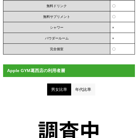
無料ドリンク
〇
無料サプリメント
〇
シャワー
×
パウダールーム
×
完全個室
〇
Apple GYM葛西店の利用者層
男女比率
年代比率