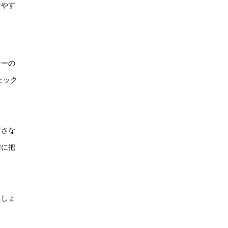
けやす
ナーの
ェック
寧さな
確に把
ましょ