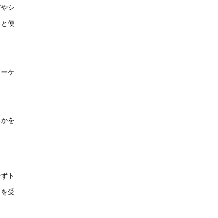
室やシ
ると便
ターケ
。
るかを
せずト
トを受