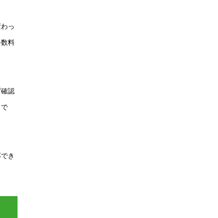
変わっ
手数料
ず確認
トで
応でき