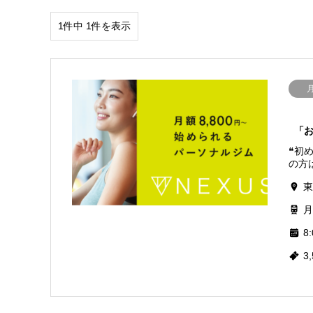
1件中 1件を表示
「
❝初
の方は
東
月
8:
3