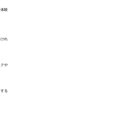
。体験
なけれ
イクや
クする