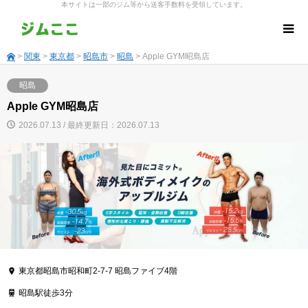
本サイトは一部のジム等から送客手数料を受領しています。
>
関東
>
東京都
>
昭島市
>
昭島
> Apple GYM昭島店
昭島
Apple GYM昭島店
2026.07.13 / 最終更新日：2026.07.13
東京都昭島市昭和町2-7-7 昭島ファイブ4階
昭島駅徒歩3分