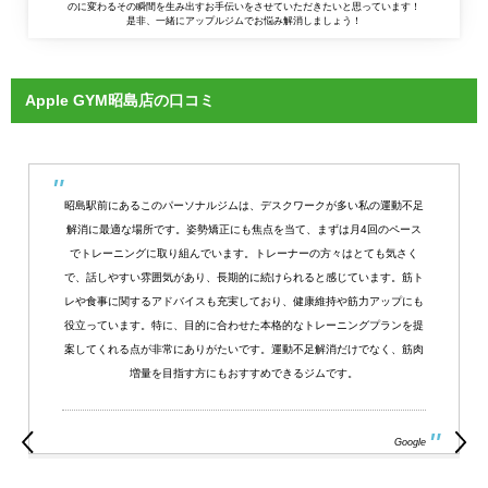
のに変わるその瞬間を生み出すお手伝いをさせていただきたいと思っています！
是非、一緒にアップルジムでお悩み解消しましょう！
Apple GYM昭島店の口コミ
昭島駅前にあるこのパーソナルジムは、デスクワークが多い私の運動不足
解消に最適な場所です。姿勢矯正にも焦点を当て、まずは月4回のペース
でトレーニングに取り組んでいます。トレーナーの方々はとても気さく
で、話しやすい雰囲気があり、長期的に続けられると感じています。筋ト
レや食事に関するアドバイスも充実しており、健康維持や筋力アップにも
役立っています。特に、目的に合わせた本格的なトレーニングプランを提
案してくれる点が非常にありがたいです。運動不足解消だけでなく、筋肉
増量を目指す方にもおすすめできるジムです。
Google