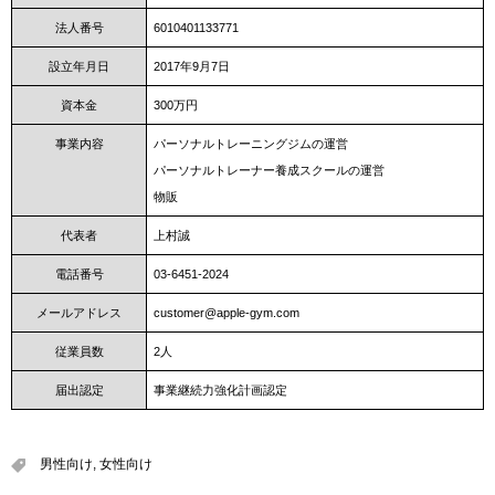
法人番号
6010401133771
設立年月日
2017年9月7日
資本金
300万円
事業内容
パーソナルトレーニングジムの運営
パーソナルトレーナー養成スクールの運営
物販
代表者
上村誠
電話番号
03-6451-2024
メールアドレス
customer@apple-gym.com
従業員数
2人
届出認定
事業継続力強化計画認定
男性向け
,
女性向け