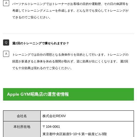
パーソナルトレーニングではトレーナーがお客様の目的や運動歴、その日の体調等を
考慮してトレーニングメニューを作成します。どんな方でも安心してトレーニングが
できるのでご安心ください。
週2回のトレーニングで痩せられますか？
トレーニングでは自分の理想となる身体作りを目的として行います。トレーニングの
頻度が多過ぎると身体を休める期間が取れず、逆に効果が出にくくなります。 週2回
でも十分効果は現れるのでご安心ください。
Apple GYM昭島店の運営者情報
会社名
株式会社REXIV
本社所在地
〒104-0061
東京都中央区銀座5ｰ10ｰ6 第一銀座ビル3階