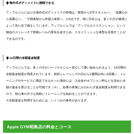
海外式ボディメイクに挑戦できる
アップルジムにおける海外式ボディメイクの特徴は「猫背からS字スタイルへ」「低重心か
ら高重心へ」「寸胴体型から外国人体型へ」の3点です。特に日本人は、多くの方が猫背に
よって見た目で損をしています。アップルジムでは「アップルエクステンション」という
独自のストレッチで骨格レベルの変化を促すため、スタイリッシュな体型を目指すことが
できるのです。
14日間の全額返金制度
アップルジムでは、多くの方がパーソナルジムへ安心して通い始められるよう、14日間の
全額返金制度が用意されています。初回トレーニングの日から2週間以内に4回通い、トレ
ーニングやサービスに満足できなかった場合には、入会金やオプション料などを含めた全
額の返金を受けることが可能です（※）。結果の有無にかかわらず返金制度を利用できる
ので、初心者の方でも気軽にトレーニングを始めることができます。
※全額返金を利用するためには、いくつかの条件があります。
Apple GYM昭島店の料金とコース