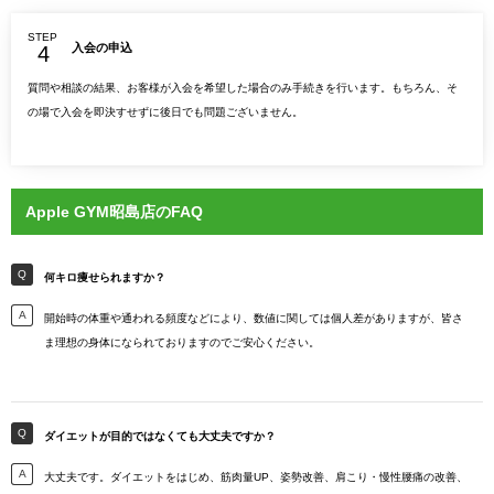
STEP
入会の申込
質問や相談の結果、お客様が入会を希望した場合のみ手続きを行います。もちろん、そ
の場で入会を即決すせずに後日でも問題ございません。
Apple GYM昭島店のFAQ
何キロ痩せられますか？
開始時の体重や通われる頻度などにより、数値に関しては個人差がありますが、皆さ
ま理想の身体になられておりますのでご安心ください。
ダイエットが目的ではなくても大丈夫ですか？
大丈夫です。ダイエットをはじめ、筋肉量UP、姿勢改善、肩こり・慢性腰痛の改善、