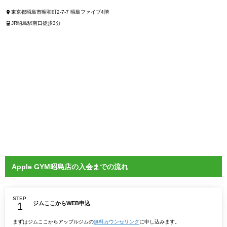
東京都昭島市昭和町2-7-7 昭島ファイブ4階
JR昭島駅南口徒歩3分
Apple GYM昭島店の入会までの流れ
STEP
ジムここからWEB申込
まずはジムここからアップルジムの
無料カウンセリング
に申し込みます。