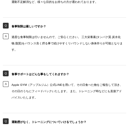
運動不足解消など、様々な目的をお持ちの方が通われております。
食事制限は厳しいですか？
過度な食事制限は行いませんので、ご安心ください。 三大栄養素(タンパク質.炭水化
物.脂質)をバランス良く摂る事で続けやすくリバウンドしない身体作りが可能となりま
す。
食事サポートはどんな事をしてくれますか？
Apple GYM（アップルジム）公式LINEを用いて、その日食べた物をご報告して頂き、
その日のうちにフィードバックいたします。 また、トレーニング時などにも直接アド
バイスいたします。
運動歴がなく、トレーニングについていけるでしょうか？