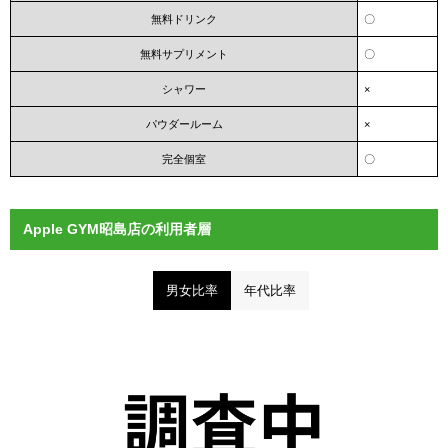
無料ドリンク
〇
無料サプリメント
〇
シャワー
×
パウダールーム
×
完全個室
〇
Apple GYM昭島店の利用者層
男女比率
年代比率