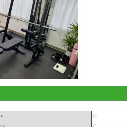
ェア
〇
ーズ
〇