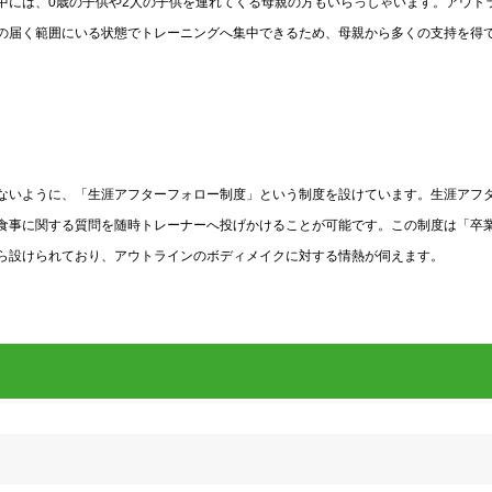
中には、0歳の子供や2人の子供を連れてくる母親の方もいらっしゃいます。アウト
の届く範囲にいる状態でトレーニングへ集中できるため、母親から多くの支持を得
ないように、「生涯アフターフォロー制度」という制度を設けています。生涯アフ
食事に関する質問を随時トレーナーへ投げかけることが可能です。この制度は「卒
ら設けられており、アウトラインのボディメイクに対する情熱が伺えます。