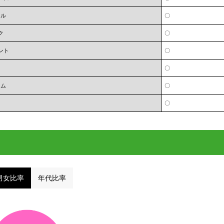
オル
〇
ク
〇
ント
〇
〇
ーム
〇
〇
男女比率
年代比率