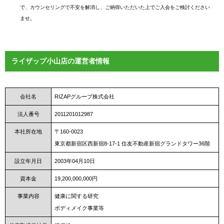
で、カウンセリングで不安を解消し、ご納得いただいた上でご入会をご検討ください
ませ。
ライザップ小山店の運営者情報
会社名
RIZAPグループ株式会社
法人番号
2011201012987
本社所在地
〒160-0023
東京都新宿区西新宿8-17-1 住友不動産新宿グランドタワー36階
設立年月日
2003年04月10日
資本金
19,200,000,000円
事業内容
健康に関する研究
ボディメイク事業等