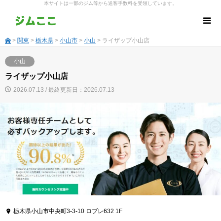
本サイトは一部のジム等から送客手数料を受領しています。
>
関東
>
栃木県
>
小山市
>
小山
> ライザップ小山店
小山
ライザップ小山店
2026.07.13 / 最終更新日：2026.07.13
栃木県小山市中央町3-3-10 ロブレ632 1F