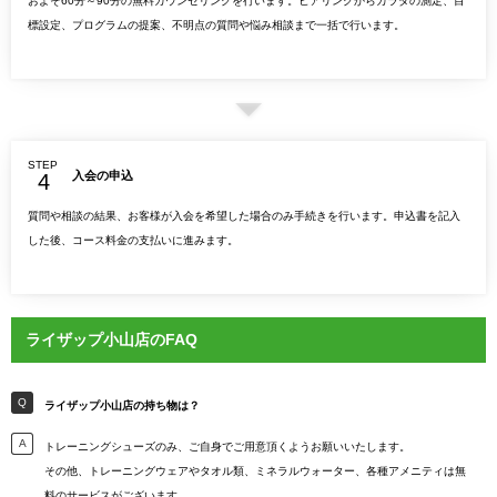
およそ60分～90分の無料カウンセリングを行います。ヒアリングからカラダの測定、目
標設定、プログラムの提案、不明点の質問や悩み相談まで一括で行います。
STEP
入会の申込
質問や相談の結果、お客様が入会を希望した場合のみ手続きを行います。申込書を記入
した後、コース料金の支払いに進みます。
ライザップ小山店のFAQ
ライザップ小山店の持ち物は？
トレーニングシューズのみ、ご自身でご用意頂くようお願いいたします。
その他、トレーニングウェアやタオル類、ミネラルウォーター、各種アメニティは無
料のサービスがございます。