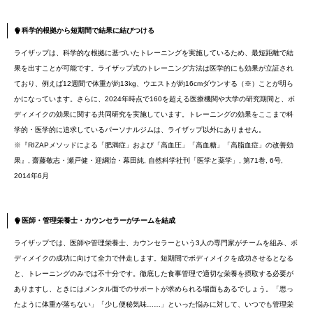
科学的根拠から短期間で結果に結びつける
ライザップは、科学的な根拠に基づいたトレーニングを実施しているため、最短距離で結
果を出すことが可能です。ライザップ式のトレーニング方法は医学的にも効果が立証され
ており、例えば12週間で体重が約13kg、ウエストが約16cmダウンする（※）ことが明ら
かになっています。さらに、2024年時点で160を超える医療機関や大学の研究期間と、ボ
ディメイクの効果に関する共同研究を実施しています。トレーニングの効果をここまで科
学的・医学的に追求しているパーソナルジムは、ライザップ以外にありません。
※『RIZAPメソッドによる「肥満症」および「高血圧」「高血糖」「高脂血症」の改善効
果』, 齋藤敬志・瀬戸健・迎綱治・幕田純, 自然科学社刊「医学と薬学」, 第71巻, 6号,
2014年6月
医師・管理栄養士・カウンセラーがチームを結成
ライザップでは、医師や管理栄養士、カウンセラーという3人の専門家がチームを組み、ボ
ディメイクの成功に向けて全力で伴走します。短期間でボディメイクを成功させるとなる
と、トレーニングのみでは不十分です。徹底した食事管理で適切な栄養を摂取する必要が
ありますし、ときにはメンタル面でのサポートが求められる場面もあるでしょう。「思っ
たように体重が落ちない」「少し便秘気味……」といった悩みに対して、いつでも管理栄