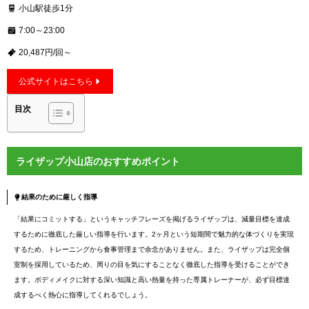
小山駅徒歩1分
7:00～23:00
20,487円/回～
公式サイトはこちら
目次
ライザップ小山店のおすすめポイント
結果のために厳しく指導
「結果にコミットする」というキャッチフレーズを掲げるライザップは、減量目標を達成
するために徹底した厳しい指導を行います。2ヶ月という短期間で魅力的な体づくりを実現
するため、トレーニングから食事管理まで余念がありません。また、ライザップは完全個
室制を採用しているため、周りの目を気にすることなく徹底した指導を受けることができ
ます。ボディメイクに対する深い知識と高い熱量を持った専属トレーナーが、必ず目標達
成するべく熱心に指導してくれるでしょう。