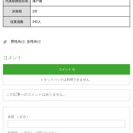
代表取締役社長
瀬戸健
決算期
3月
従業員数
242人
男性向け
,
女性向け
コメント
コメント ()
トラックバックは利用できません。
この記事へのコメントはありません。
名前
( 必須 )
E-MAIL
( 必須 ) - 公開されません -